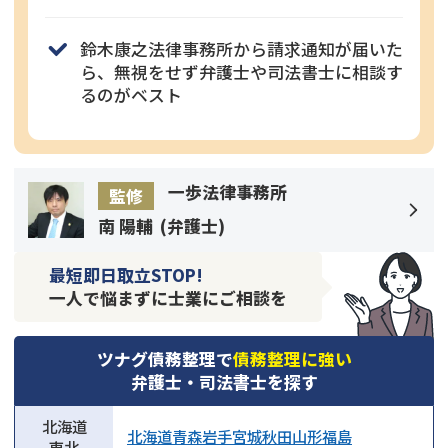
鈴木康之法律事務所から請求通知が届いた
ら、無視をせず弁護士や司法書士に相談す
るのがベスト
一歩法律事務所
監修
南 陽輔
(
弁護士
)
最短即日取立STOP!
一人で悩まずに士業にご相談を
ツナグ債務整理で
債務整理に強い
弁護士・司法書士を探す
北海道
北海道
青森
岩手
宮城
秋田
山形
福島
東北