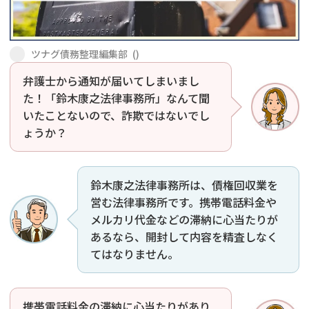
会社破産・法人破産
個人再生（民事再生）
ツナグ債務整理編集部
(
)
消費者金融・サラ金
過払金
弁護士から通知が届いてしまいまし
た！「鈴木康之法律事務所」なんて聞
借金問題
闇金
いたことないので、詐欺ではないでし
ょうか？
鈴木康之法律事務所は、債権回収業を
営む法律事務所です。携帯電話料金や
メルカリ代金などの滞納に心当たりが
あるなら、開封して内容を精査しなく
てはなりません。
携帯電話料金の滞納に心当たりがあり