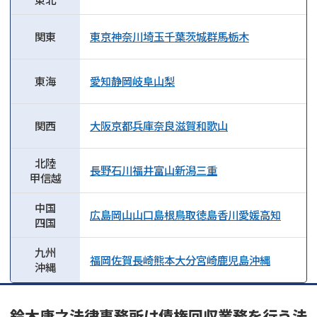
関東
東京
神奈川
埼玉
千葉
茨城
群馬
栃木
東海
愛知
静岡
岐阜
山梨
関西
大阪
京都
兵庫
奈良
滋賀
和歌山
北陸
長野
石川
福井
富山
新潟
三重
甲信越
中国
広島
岡山
山口
島根
鳥取
徳島
香川
愛媛
高知
四国
九州
福岡
佐賀
長崎
熊本
大分
宮崎
鹿児島
沖縄
沖縄
鈴木康之法律事務所は債権回収業務を行う法