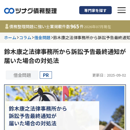
専門家を探す
債務整理に強い弁護
965
債務整理問題に強い士業掲載件数
件
2026年07月
現在
ホーム
コラム
借金問題
鈴木康之法律事務所から訴訟予告最終通
都道府県を選択
鈴木康之法律事務所から訴訟予告最終通知が
965
事務所
件
届いた場合の対処法
更新日 :
2026年07月31日
借金問題
PR
更新日 :
2025-09-02
相談内容で探す
借金返済相談・交渉
費用相場
任意整理
コラム
時効援用
債務整理