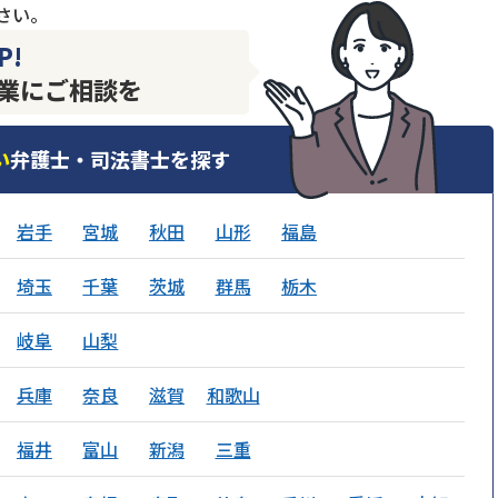
さい。
P!
業にご相談を
い
弁護士・司法書士を探す
岩手
宮城
秋田
山形
福島
埼玉
千葉
茨城
群馬
栃木
岐阜
山梨
兵庫
奈良
滋賀
和歌山
福井
富山
新潟
三重