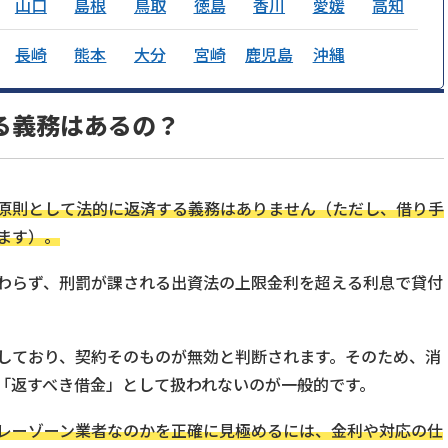
山口
島根
鳥取
徳島
香川
愛媛
高知
長崎
熊本
大分
宮崎
鹿児島
沖縄
る義務はあるの？
原則として法的に返済する義務はありません（ただし、借り手
ます）。
わらず、刑罰が課される出資法の上限金利を超える利息で貸付
しており、契約そのものが無効と判断されます。そのため、消
「返すべき借金」として扱われないのが一般的です。
レーゾーン業者なのかを正確に見極めるには、金利や対応の仕