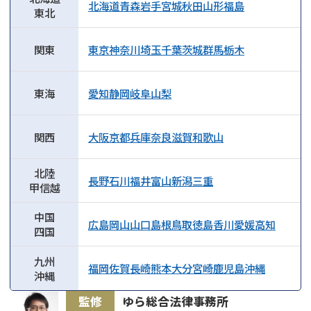
北海道
青森
岩手
宮城
秋田
山形
福島
就けないので注意が必要です。
東北
関東
東京
神奈川
埼玉
千葉
茨城
群馬
栃木
東海
愛知
静岡
岐阜
山梨
関西
大阪
京都
兵庫
奈良
滋賀
和歌山
北陸
長野
石川
福井
富山
新潟
三重
甲信越
中国
広島
岡山
山口
島根
鳥取
徳島
香川
愛媛
高知
四国
九州
福岡
佐賀
長崎
熊本
大分
宮崎
鹿児島
沖縄
沖縄
監修
ゆら総合法律事務所