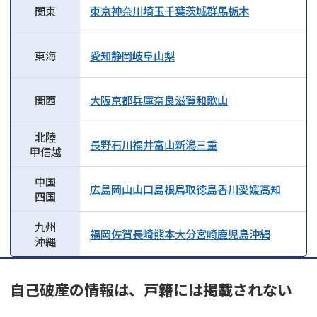
関東
東京
神奈川
埼玉
千葉
茨城
群馬
栃木
東海
愛知
静岡
岐阜
山梨
関西
大阪
京都
兵庫
奈良
滋賀
和歌山
北陸
長野
石川
福井
富山
新潟
三重
甲信越
中国
広島
岡山
山口
島根
鳥取
徳島
香川
愛媛
高知
四国
九州
福岡
佐賀
長崎
熊本
大分
宮崎
鹿児島
沖縄
沖縄
自己破産の情報は、戸籍には掲載されない