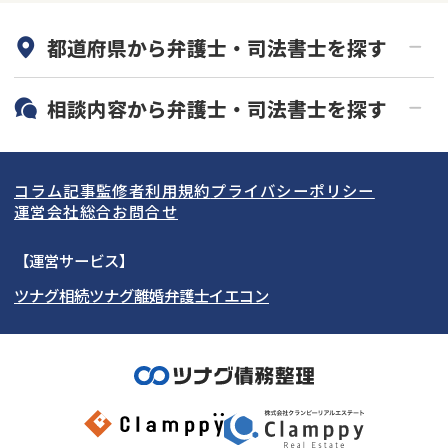
何度でも相談無料
オンライン面談可能
都道府県から
弁護士・司法書士
を探す
初回相談無料
土日祝の相談可能
19時以降電話可能
電話相談可能
北海道・東北
相談内容から
弁護士・司法書士
を探す
LINE予約可能
分割払い可能
関東
北海道
青森県
借金返済相談・交渉
自己破産
出張面談可能
後払い可能
コラム記事
監修者
利用規約
プライバシーポリシー
任意整理
個人再生
東海
岩手県
東京都
宮城県
神奈川県
運営会社
総合お問合せ
時効援用
過払い金返還請求
関西
秋田県
埼玉県
愛知県
山形県
千葉県
静岡県
【運営サービス】
会社破産・法人破産
住宅ローン
ツナグ相続
ツナグ離婚弁護士
イエコン
北陸・甲信越
福島県
茨城県
岐阜県
大阪府
群馬県
山梨県
京都府
消費者金融・サラ金
カードローン・クレジッ
ト会社
中国・四国
栃木県
兵庫県
長野県
奈良県
石川県
闇金
奨学金
九州・沖縄
滋賀県
福井県
広島県
和歌山県
富山県
岡山県