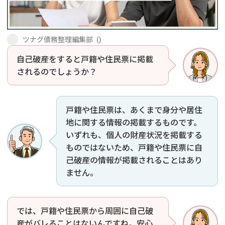
会社破産・法人破産
個人再生（民事再生）
ツナグ債務整理編集部
(
)
消費者金融・サラ金
過払金
自己破産をすると戸籍や住民票に掲載
されるのでしょうか？
借金問題
闇金
戸籍や住民票は、あくまで身分や居住
地に関する情報の掲載するものです。
いずれも、個人の財産状況を掲載する
ものではないため、戸籍や住民票に自
己破産の情報が掲載されることはあり
ません。
では、戸籍や住民票から周囲に自己破
産がバレることはないんですね。安心