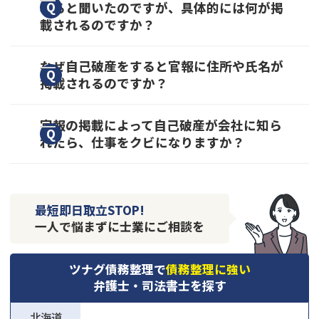
れると聞いたのですが、具体的には何が掲
報」と「個人信用情報」のみなので、マイナン
載されるのですか？
バーから自己破産の事実が知られることはあり
ません。
自己破産をすると、住所と氏名が官報に掲載さ
なぜ自己破産をすると官報に住所や氏名が
自己破産について不安なことがある場合は、一
掲載されるのですか？
れます。
度無料相談を利用してみてはいかがでしょう
また、事件番号や裁判の決定年月日や内容、裁
か。
自己破産者の情報が官報に掲載されるのは、債
官報の掲載によって自己破産が会社に知ら
判所名が掲載されます。
STEP債務整理「債務整理に力を入れるおすす
れたら、仕事をクビになりますか？
権者の保護を目的としています。
めの弁護士を紹介」
自己破産においては、自己破産者がが負ってい
自己破産を理由に会社を解雇されることはあり
るすべての借金を平等に扱わなければなりませ
ません。
ん。
最短即日取立STOP!
仕事をクビになるには、正当な解雇理由が存在
一人で悩まずに士業にご相談を
そのため、債権者の申告漏れや隠匿があった場
する場合に限られ、自己破産はこの「正当な解
合に、債権者が認知することができるように自
雇理由」には該当しないからです。
ツナグ債務整理で
債務整理に強い
己破産者の情報が官報に掲載されるのです。
弁護士・司法書士を探す
ただし、自己破産の資格制限に当てはまる職業
に就いている方については、一定期間、職務に
北海道