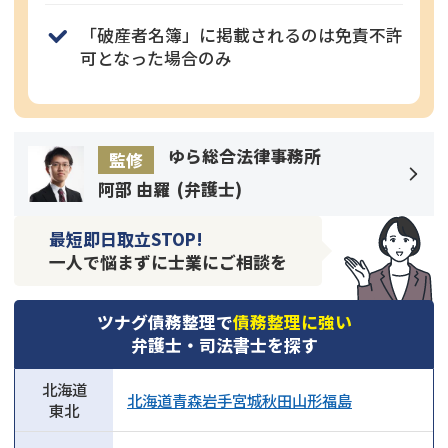
「破産者名簿」に掲載されるのは免責不許
可となった場合のみ
ゆら総合法律事務所
監修
阿部 由羅
(
弁護士
)
最短即日取立STOP!
一人で悩まずに士業にご相談を
ツナグ債務整理で
債務整理に強い
弁護士・司法書士を探す
北海道
北海道
青森
岩手
宮城
秋田
山形
福島
東北