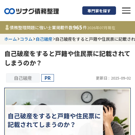
専門家を探す
債務整理に強い弁護
965
債務整理問題に強い士業掲載件数
件
2026年07月
現在
ホーム
コラム
自己破産
自己破産をすると戸籍や住民票に記載さ
都道府県を選択
自己破産をすると戸籍や住民票に記載されて
965
事務所
件
しまうのか？
更新日 :
2026年07月31日
自己破産
PR
更新日 :
2025-09-02
相談内容で探す
借金返済相談・交渉
費用相場
任意整理
コラム
時効援用
債務整理