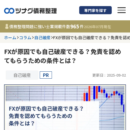
専門家を探す
債務整理に強い弁護
965
債務整理問題に強い士業掲載件数
件
2026年07月
現在
ホーム
コラム
自己破産
FXが原因でも自己破産できる？免責を認
都道府県を選択
FXが原因でも自己破産できる？免責を認め
965
事務所
件
てもらうための条件とは？
更新日 :
2026年07月31日
自己破産
PR
更新日 :
2025-09-02
相談内容で探す
借金返済相談・交渉
費用相場
任意整理
コラム
時効援用
債務整理