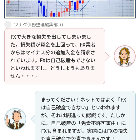
会社破産・法人破産
個人再生（民事再生）
ツナグ債務整理編集部
(
)
消費者金融・サラ金
過払金
FXで大きな損失を出してしまいまし
た。損失額が資金を上回って、FX業者
借金問題
闇金
からはマイナス分の追加入金を請求さ
れています。FXは自己破産もできない
といわれますし、どうしようもありま
せん・・・。
まってください！ネットではよく「FX
は自己破産できない」といわれます
が、それは間違った認識です。たしか
に、自己破産の「免責不許可事由」に
FXも含まれますが、実際にはFXの損失
も自己破産で免責できるんです！