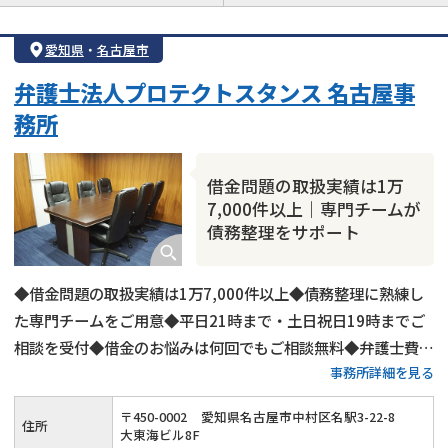
借金返済相談・交渉
自己破産
任意整理
愛知県
・
名古屋市
個人再生
時効援用
過払い金返還請求
弁護士法人プロテクトスタンス 名古屋事
会社破産・法人破産
住宅ローン
消費者金融・サラ金
務所
カードローン
闇金
奨学金
借金問題の取扱実績は1万
7,000件以上｜専門チームが
債務整理をサポート
◆借金問題の取扱実績は1万7,000件以上◆債務整理に熟練し
た専門チームをご用意◆平日21時まで・土日祝日19時までご
相談を受付◆借金のお悩みは何回でもご相談無料◆弁護士費用
事務所詳細を見る
の分割払い可◆名古屋市営地下鉄「国際センター駅」から徒歩
1分
〒
450
-
0002
愛知県名古屋市中村区名駅3-22-8
住所
大東海ビル8F