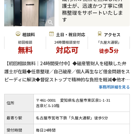
護士が、迅速かつ丁寧に債
務整理をサポートいたしま
す
相談料
土日・祝日対応
アクセス
初回相談
24時間相談受付
「久屋大通駅」
無料
対応可
5
徒歩
分
【初回相談無料｜24時間受付中】◆破産管財人を経験した弁
護士が在籍◆任意整理／自己破産／個人再生など借金問題をス
ピーディに解決◆督促ストップで精神的な負担を軽減◆他オフ
事務所詳細を見る
ィスとの連携でよりよい解決へ◎≪土日祝日のご相談／オンラ
イン相談も対応≫
〒
461
-
0001
愛知県名古屋市東区泉1-1-31
住所
吉泉ビル10階
最寄り駅
名古屋市営地下鉄「久屋大通駅」徒歩5分
受付時間
毎日24時間