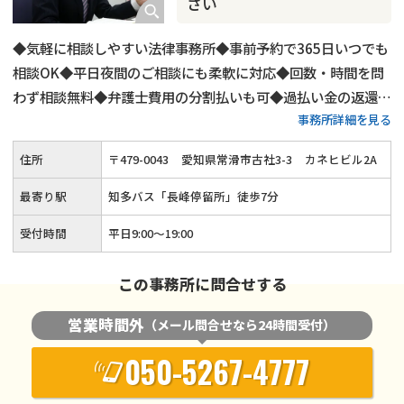
さい
◆気軽に相談しやすい法律事務所◆事前予約で365日いつでも
相談OK◆平日夜間のご相談にも柔軟に対応◆回数・時間を問
わず相談無料◆弁護士費用の分割払いも可◆過払い金の返還請
事務所詳細を見る
求にも対応◆時効援用手続きもサポート
住所
〒
479
-
0043
愛知県常滑市古社3-3
カネヒビル2A
最寄り駅
知多バス「長峰停留所」徒歩7分
受付時間
平日9:00～19:00
この事務所に問合せする
営業時間外
（メール問合せなら24時間受付）
050-5267-4777