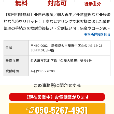
無料
対応可
1
徒歩
分
【初回相談無料】◆自己破産／個人再生／任意整理など◆経済
的な苦境をリセット！丁寧なヒアリングでお客様に適した債務
整理の手続きを検討◎後払い・分割払い可！借金やローン返済
事務所詳細を見る
でお悩みの方はご相談ください≪事前のご予約で夜間・土日祝
のご相談にも対応≫
〒
460
-
0002
愛知県名古屋市中区丸の内3-19-23
住所
5thF.P.Sビル4階
最寄り駅
名古屋市営地下鉄「久屋大通駅」徒歩1分
受付時間
平日9:30～20:00
この事務所に問合せする
《現在営業中》お電話繋がります
050-5267-4931