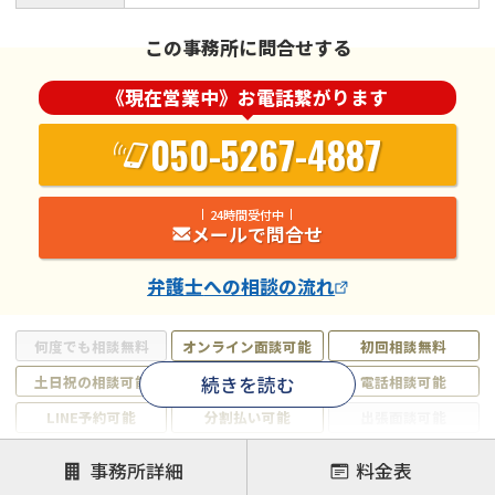
この事務所に問合せする
《現在営業中》お電話繋がります
050-5267-4887
24時間受付中
メールで問合せ
弁護士
への相談の流れ
何度でも相談無料
オンライン面談可能
初回相談無料
続きを読む
土日祝の相談可能
19時以降電話可能
電話相談可能
LINE予約可能
分割払い可能
出張面談可能
後払い可能
事務所詳細
料金表
注力案件