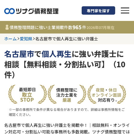
専門家を探す
債務整理に強い弁護
965
債務整理問題に強い士業掲載件数
件
2026年07月
現在
ホーム
愛知県
名古屋市で個人再生に強い弁護士
愛知県
名古屋市
で
個人再生
に強い弁護士に
965
事務所
件
相談【無料相談・分割払い可】（10
更新日 :
2026年07月31日
件）
相談内容で探す
借金返済相談・交渉
費用相場
任意整理
コラム
名古屋市で個人再生に強い弁護士を掲載中！｜相談無料・オンライ
時効援用
債務整理
ン対応可・分割払い可能な事務所も多数掲載。ツナグ債務整理では