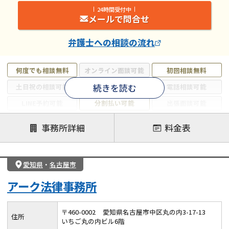
24時間受付中
メールで問合せ
弁護士
への相談の流れ
何度でも相談無料
オンライン面談可能
初回相談無料
続きを読む
土日祝の相談可能
19時以降電話可能
電話相談可能
LINE予約可能
分割払い可能
出張面談可能
後払い可能
事務所詳細
料金表
注力案件
借金返済相談・交渉
自己破産
任意整理
愛知県
・
名古屋市
個人再生
時効援用
過払い金返還請求
アーク法律事務所
会社破産・法人破産
住宅ローン
消費者金融・サラ金
カードローン
闇金
奨学金
〒
460
-
0002
愛知県名古屋市中区丸の内3-17-13
住所
いちご丸の内ビル6階