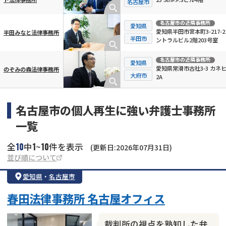
名古屋市
名古屋市
の近隣事務所
愛知県
愛知県半田市宮本町3-217-2
半田みなと法律事務所
半田市
ントラルビル2階203号室
名古屋市
の近隣事務所
愛知県
愛知県常滑市古社3-3 カネ
のぞみの森法律事務所
大府市
2A
名古屋市の個人再生に強い弁護士事務所
一覧
10
1
10
全
中
~
件を表示
(更新日:2026年07月31日)
並び順について
愛知県
・
名古屋市
春田法律事務所 名古屋オフィス
裁判所の視点を熟知した弁