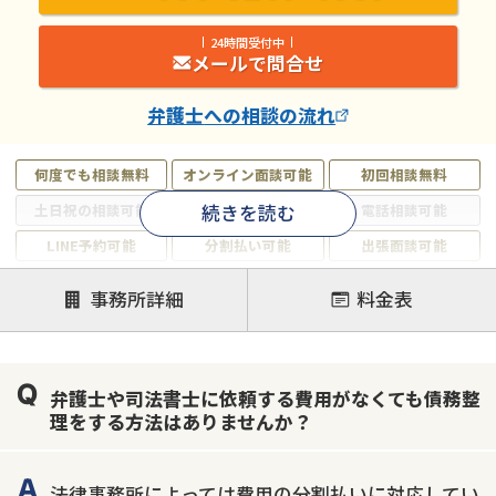
24時間受付中
メールで問合せ
弁護士
への相談の流れ
何度でも相談無料
オンライン面談可能
初回相談無料
続きを読む
土日祝の相談可能
19時以降電話可能
電話相談可能
LINE予約可能
分割払い可能
出張面談可能
後払い可能
事務所詳細
料金表
注力案件
借金返済相談・交渉
自己破産
任意整理
弁護士や司法書士に依頼する費用がなくても債務整
個人再生
時効援用
過払い金返還請求
理をする方法はありませんか？
会社破産・法人破産
住宅ローン
消費者金融・サラ金
カードローン
闇金
奨学金
法律事務所によっては費用の分割払いに対応してい