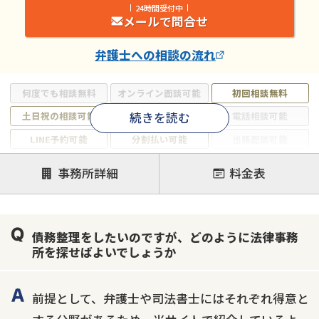
24時間受付中
メールで問合せ
弁護士
への相談の流れ
何度でも相談無料
オンライン面談可能
初回相談無料
続きを読む
土日祝の相談可能
19時以降電話可能
電話相談可能
LINE予約可能
分割払い可能
出張面談可能
後払い可能
事務所詳細
料金表
注力案件
借金返済相談・交渉
自己破産
任意整理
債務整理をしたいのですが、どのように法律事務
個人再生
時効援用
過払い金返還請求
所を探せばよいでしょうか
会社破産・法人破産
住宅ローン
消費者金融・サラ金
カードローン
闇金
奨学金
前提として、弁護士や司法書士にはそれぞれ得意と