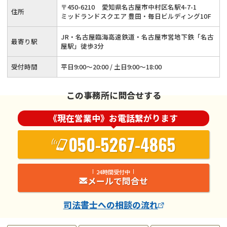
〒
450
-
6210
愛知県名古屋市中村区名駅4-7-1
住所
金問題の解決は当事務所へ！≪事前予約でオンライン相談も可
ミッドランドスクエア 豊田・毎日ビルディング10F
≫
JR・名古屋臨海高速鉄道・名古屋市営地下鉄「名古
最寄り駅
屋駅」徒歩3分
受付時間
平日9:00〜20:00 / 土日9:00〜18:00
この事務所に問合せする
《現在営業中》お電話繋がります
050-5267-4865
24時間受付中
メールで問合せ
司法書士
への相談の流れ