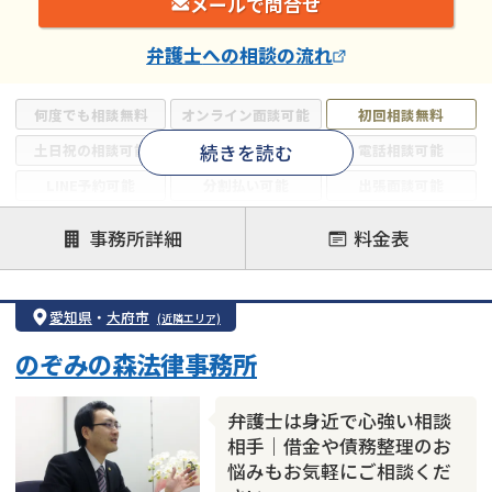
メールで問合せ
弁護士
への相談の流れ
何度でも相談無料
オンライン面談可能
初回相談無料
続きを読む
土日祝の相談可能
19時以降電話可能
電話相談可能
LINE予約可能
分割払い可能
出張面談可能
後払い可能
事務所詳細
料金表
注力案件
借金返済相談・交渉
自己破産
任意整理
愛知県
・
大府市
(近隣エリア)
個人再生
時効援用
過払い金返還請求
のぞみの森法律事務所
会社破産・法人破産
住宅ローン
消費者金融・サラ金
カードローン
闇金
奨学金
弁護士は身近で心強い相談
相手｜借金や債務整理のお
悩みもお気軽にご相談くだ