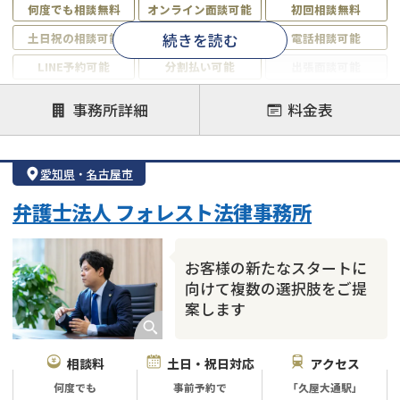
何度でも相談無料
オンライン面談可能
初回相談無料
続きを読む
土日祝の相談可能
19時以降電話可能
電話相談可能
LINE予約可能
分割払い可能
出張面談可能
後払い可能
事務所詳細
料金表
注力案件
借金返済相談・交渉
自己破産
任意整理
愛知県
・
名古屋市
個人再生
時効援用
過払い金返還請求
弁護士法人 フォレスト法律事務所
会社破産・法人破産
住宅ローン
消費者金融・サラ金
カードローン
闇金
奨学金
お客様の新たなスタートに
向けて複数の選択肢をご提
案します
相談料
土日・祝日対応
アクセス
何度でも
事前予約で
「久屋大通駅」