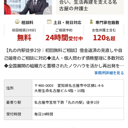
合い、生活再建を支える名
古屋の弁護士
相談料
土日・祝日対応
専門家在籍数
初回相談(30分)
ご相談予約
女性弁護士含む
無料
24時間
120
受付中
名超
【丸の内駅徒歩2分｜初回無料ご相談】借金返済の見直しや自
己破産のご相談に対応◆法人・個人問わず債務整理に多数対応
◆全国展開の組織力と蓄積されたノウハウを活かし再出発をサ
事務所詳細を見る
ポート◆プライバシーに配慮した安心の相談環境◆一人で抱え
込まず弁護士へご相談ください
〒
460
-
0003
愛知県名古屋市中区錦1-4-6
住所
大樹生命名古屋ビル4階・10階
最寄り駅
名古屋市営地下鉄「丸の内駅」徒歩2分
受付時間
毎日24時間