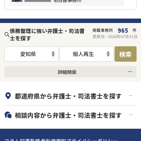
965
債務整理に強い弁護士・司法書
掲載事務所
件
更新日 :
2026年07月31日
士を探す
検索
愛知県
個人再生
詳細検索
何度でも相談無料
オンライン面談可能
都道府県から
弁護士・司法書士
を探す
初回相談無料
土日祝の相談可能
19時以降電話可能
電話相談可能
北海道・東北
相談内容から
弁護士・司法書士
を探す
LINE予約可能
分割払い可能
関東
北海道
青森県
借金返済相談・交渉
自己破産
出張面談可能
後払い可能
コラム記事
監修者
利用規約
プライバシーポリシー