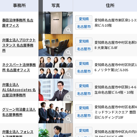
事務所
写真
住所
愛知県
愛知県名古屋市東区泉1-1-31
春田法律事務所 名古
泉ビル10階
屋オフィス
横スクロール可能
名古屋市
弁護士法人プロテクト
愛知県
愛知県名古屋市中村区名駅3-
スタンス 名古屋事務
8 大東海ビル8F
名古屋市
所
愛知県
愛知県名古屋市中村区則武1-
ネクスパート法律事務
6 ノリタケ第1ビル305
所 名古屋オフィス
名古屋市
弁護士法人
愛知県
愛知県名古屋市中区錦1-4-6
ALG&Associates 名
生命名古屋ビル4階・10階
名古屋市
古屋法律事務所
愛知県名古屋市中村区名駅4-
愛知県
グリーン司法書士法人
ミッドランドスクエア 豊田
名古屋事務所
名古屋市
日ビルディング10F
愛知県
愛知県名古屋市中区丸の内3-
弁護士法人 フォレス
23 5thF.P.Sビル4階
ト法律事務所