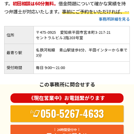
す。
初回相談は60分無料。
借金問題について確かな実績を持
つ弁護士が対応いたします。
事前にご予約をいただければ、平
事務所詳細を見る
日18時以降や、土日祝日のご相談にも対応可能
です。
プライ
バシーを守る完全個室を完備
しています。どうぞお気軽にご相
〒
475
-
0925
愛知県半田市宮本町3-217-21
住所
談ください。
セントラルビル2階203号室
名鉄河和線 青山駅徒歩8分、半田インターから車で
最寄り駅
3分
受付時間
毎日 9:00～21:00
この事務所に問合せする
《現在営業中》お電話繋がります
050-5267-4633
24時間受付中