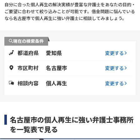
自分に合った個人再生の解決実績が豊富な弁護士をあなたの目的・
ご要望に合わせて絞り込みことが可能です。借金問題に悩んでいる
会社破産・法人破産
個人再生（民事再生）
なら名古屋市で個人再生に強い弁護士に相談してみましょう。
消費者金融・サラ金
過払金
現在の検索条件
借金問題
闇金
都道府県
愛知県
変更する
市区町村
名古屋市
変更する
相談内容
個人再生
変更する
名古屋市の個人再生に強い弁護士事務所
を一覧表で見る