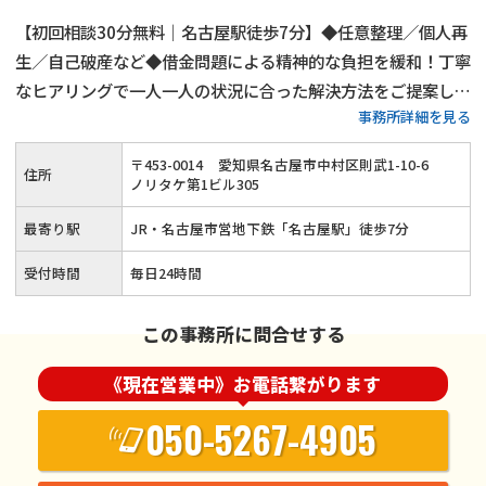
【初回相談30分無料｜名古屋駅徒歩7分】◆任意整理／個人再
生／自己破産など◆借金問題による精神的な負担を緩和！丁寧
なヒアリングで一人一人の状況に合った解決方法をご提案しま
事務所詳細を見る
す◎ご事情によって弁護士費用の分割も可能！借金でお悩みの
方はお気軽にご相談ください≪夜間・土日祝のご相談にも対応
〒
453
-
0014
愛知県名古屋市中村区則武1-10-6
住所
≫
ノリタケ第1ビル305
最寄り駅
JR・名古屋市営地下鉄「名古屋駅」徒歩7分
受付時間
毎日24時間
この事務所に問合せする
《現在営業中》お電話繋がります
050-5267-4905