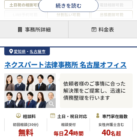
続きを読む
土日祝の相談可能
19時以降電話可能
電話相談可能
LINE予約可能
分割払い可能
出張面談可能
後払い可能
事務所詳細
料金表
注力案件
借金返済相談・交渉
自己破産
任意整理
愛知県
・
名古屋市
個人再生
時効援用
過払い金返還請求
ネクスパート法律事務所 名古屋オフィス
会社破産・法人破産
住宅ローン
消費者金融・サラ金
カードローン
闇金
奨学金
依頼者様のご事情に合った
解決策をご提案し、迅速に
債務整理を行います
相談料
土日・祝日対応
専門家在籍数
初回相談(30分)
相談受付
女性弁護士含む
無料
24
40
毎日
時間
名超