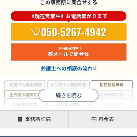
この事務所に問合せする
《現在営業中》お電話繋がります
050-5267-4942
24時間受付中
メールで問合せ
弁護士
への相談の流れ
何度でも相談無料
オンライン面談可能
初回相談無料
続きを読む
土日祝の相談可能
19時以降電話可能
電話相談可能
LINE予約可能
分割払い可能
出張面談可能
後払い可能
事務所詳細
料金表
注力案件
借金返済相談・交渉
自己破産
任意整理