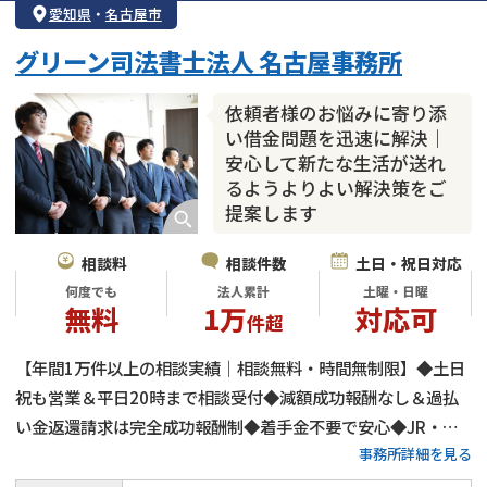
愛知県
・
名古屋市
個人再生
時効援用
過払い金返還請求
グリーン司法書士法人 名古屋事務所
会社破産・法人破産
住宅ローン
消費者金融・サラ金
カードローン
闇金
奨学金
依頼者様のお悩みに寄り添
い借金問題を迅速に解決｜
安心して新たな生活が送れ
るようよりよい解決策をご
提案します
相談料
相談件数
土日・祝日対応
何度でも
法人累計
土曜・日曜
無料
1万
対応可
件超
【年間1万件以上の相談実績｜相談無料・時間無制限】◆土日
祝も営業＆平日20時まで相談受付◆減額成功報酬なし＆過払
い金返還請求は完全成功報酬制◆着手金不要で安心◆JR・近
事務所詳細を見る
鉄・名鉄「名古屋駅」徒歩3分◆借金の時効（消滅時効・時効
援用）にも対応◆完全個室の相談室でプライバシーを確保◆借