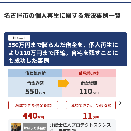
名古屋市の個人再生に関する解決事例一覧
個人再生
550万円まで膨らんだ借金を、個人再生に
より110万円まで圧縮。自宅を残すことに
も成功した事例
債務整理前
債務整理後
借金総額
借金総額
550
110
万円
万円
減額できた借金総額
減額できた月々返済額
440
11
万円
万円
弁護士法人プロテクトスタンス
解決した事務所
名古屋事務所