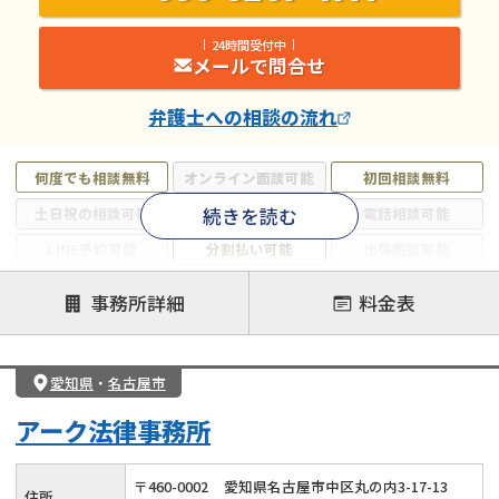
24時間受付中
メールで問合せ
弁護士
への相談の流れ
何度でも相談無料
オンライン面談可能
初回相談無料
続きを読む
土日祝の相談可能
19時以降電話可能
電話相談可能
LINE予約可能
分割払い可能
出張面談可能
後払い可能
事務所詳細
料金表
注力案件
借金返済相談・交渉
自己破産
任意整理
愛知県
・
名古屋市
個人再生
時効援用
過払い金返還請求
アーク法律事務所
会社破産・法人破産
住宅ローン
消費者金融・サラ金
カードローン
闇金
奨学金
〒
460
-
0002
愛知県名古屋市中区丸の内3-17-13
住所