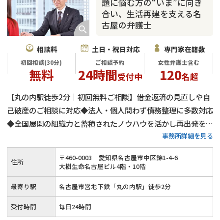
題に悩む方の“いま”に向き
合い、生活再建を支える名
古屋の弁護士
相談料
土日・祝日対応
専門家在籍数
初回相談(30分)
ご相談予約
女性弁護士含む
無料
24時間
120
受付中
名超
【丸の内駅徒歩2分｜初回無料ご相談】借金返済の見直しや自
己破産のご相談に対応◆法人・個人問わず債務整理に多数対応
◆全国展開の組織力と蓄積されたノウハウを活かし再出発をサ
事務所詳細を見る
ポート◆プライバシーに配慮した安心の相談環境◆一人で抱え
込まず弁護士へご相談ください
〒
460
-
0003
愛知県名古屋市中区錦1-4-6
住所
大樹生命名古屋ビル4階・10階
最寄り駅
名古屋市営地下鉄「丸の内駅」徒歩2分
受付時間
毎日24時間