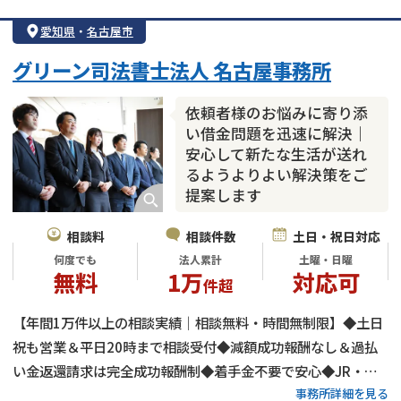
借金返済相談・交渉
自己破産
任意整理
愛知県
・
名古屋市
個人再生
時効援用
過払い金返還請求
グリーン司法書士法人 名古屋事務所
会社破産・法人破産
住宅ローン
消費者金融・サラ金
カードローン
闇金
奨学金
依頼者様のお悩みに寄り添
い借金問題を迅速に解決｜
安心して新たな生活が送れ
るようよりよい解決策をご
提案します
相談料
相談件数
土日・祝日対応
何度でも
法人累計
土曜・日曜
無料
1万
対応可
件超
【年間1万件以上の相談実績｜相談無料・時間無制限】◆土日
祝も営業＆平日20時まで相談受付◆減額成功報酬なし＆過払
い金返還請求は完全成功報酬制◆着手金不要で安心◆JR・近
事務所詳細を見る
鉄・名鉄「名古屋駅」徒歩3分◆借金の時効（消滅時効・時効