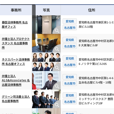
事務所
写真
住所
愛知県
愛知県名古屋市東区泉1-1-31
春田法律事務所 名古
泉ビル10階
屋オフィス
横スクロール可能
名古屋市
弁護士法人プロテクト
愛知県
愛知県名古屋市中村区名駅3-
スタンス 名古屋事務
8 大東海ビル8F
名古屋市
所
愛知県
愛知県名古屋市中村区則武1-
ネクスパート法律事務
6 ノリタケ第1ビル305
所 名古屋オフィス
名古屋市
弁護士法人
愛知県
愛知県名古屋市中区錦1-4-6
ALG&Associates 名
生命名古屋ビル4階・10階
名古屋市
古屋法律事務所
愛知県名古屋市中村区名駅4-
愛知県
グリーン司法書士法人
ミッドランドスクエア 豊田
名古屋事務所
名古屋市
日ビルディング10F
愛知県