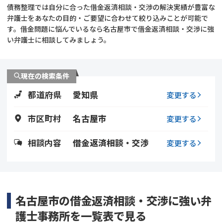
債務整理では自分に合った借金返済相談・交渉の解決実績が豊富な
弁護士をあなたの目的・ご要望に合わせて絞り込みことが可能で
会社破産・法人破産
個人再生（民事再生）
す。借金問題に悩んでいるなら名古屋市で借金返済相談・交渉に強
い弁護士に相談してみましょう。
消費者金融・サラ金
過払金
借金問題
現在の検索条件
闇金
都道府県
愛知県
変更する
市区町村
名古屋市
変更する
相談内容
借金返済相談・交渉
変更する
名古屋市の借金返済相談・交渉に強い弁
護士事務所を一覧表で見る