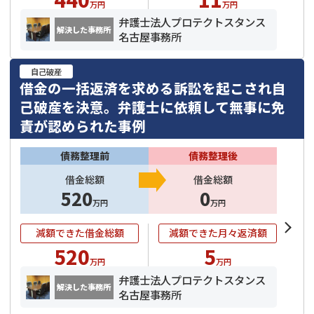
万円
万円
弁護士法人プロテクトスタンス
解決した事務所
名古屋事務所
自己破産
借金の一括返済を求める訴訟を起こされ自
己破産を決意。弁護士に依頼して無事に免
責が認められた事例
債務整理前
債務整理後
借金総額
借金総額
520
0
万円
万円
減額できた借金総額
減額できた月々返済額
520
5
万円
万円
弁護士法人プロテクトスタンス
解決した事務所
名古屋事務所