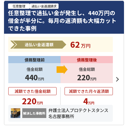
任意整理
過払い金返還請求
任意整理で過払い金が発生し、440万円の
借金が半分に。毎月の返済額も大幅カット
できた事例
62
万円
債務整理前
債務整理後
借金総額
借金総額
440
220
万円
万円
減額できた借金総額
減額できた月々返済額
220
4
万円
万円
弁護士法人プロテクトスタンス
解決した事務所
名古屋事務所