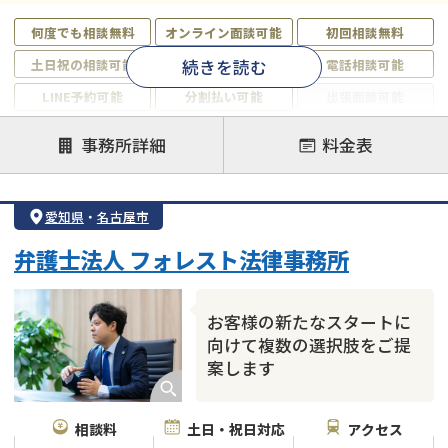
何度でも相談無料
オンライン面談可能
初回相談無料
続きを読む
土日祝の相談可能
19時以降電話可能
電話相談可能
LINE予約可能
分割払い可能
出張面談可能
後払い可能
事務所詳細
料金表
注力案件
借金返済相談・交渉
自己破産
任意整理
愛知県
・
名古屋市
個人再生
時効援用
過払い金返還請求
弁護士法人 フォレスト法律事務所
会社破産・法人破産
住宅ローン
消費者金融・サラ金
カードローン
闇金
奨学金
お客様の新たなスタートに
向けて複数の選択肢をご提
案します
相談料
土日・祝日対応
アクセス