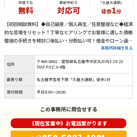
何度でも
事前予約で
「久屋大通駅」
無料
対応可
1
徒歩
分
【初回相談無料】◆自己破産／個人再生／任意整理など◆経済
的な苦境をリセット！丁寧なヒアリングでお客様に適した債務
整理の手続きを検討◎後払い・分割払い可！借金やローン返済
事務所詳細を見る
でお悩みの方はご相談ください≪事前のご予約で夜間・土日祝
のご相談にも対応≫
〒
460
-
0002
愛知県名古屋市中区丸の内3-19-23
住所
5thF.P.Sビル4階
最寄り駅
名古屋市営地下鉄「久屋大通駅」徒歩1分
受付時間
平日9:30～20:00
この事務所に問合せする
《現在営業中》お電話繋がります