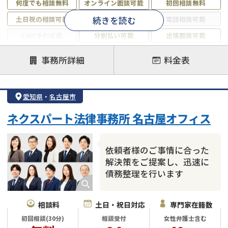
何度でも相談無料
オンライン面談可能
初回相談無料
続きを読む
土日祝の相談可能
19時以降電話可能
電話相談可能
LINE予約可能
分割払い可能
出張面談可能
後払い可能
事務所詳細
料金表
注力案件
借金返済相談・交渉
自己破産
任意整理
愛知県
・
名古屋市
個人再生
時効援用
過払い金返還請求
ネクスパート法律事務所 名古屋オフィス
会社破産・法人破産
住宅ローン
消費者金融・サラ金
カードローン
闇金
奨学金
依頼者様のご事情に合った
解決策をご提案し、迅速に
債務整理を行います
相談料
土日・祝日対応
専門家在籍数
初回相談(30分)
相談受付
女性弁護士含む