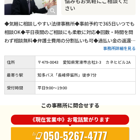
悩みもお気軽にご相談くだ
さい
◆気軽に相談しやすい法律事務所◆事前予約で365日いつでも
相談OK◆平日夜間のご相談にも柔軟に対応◆回数・時間を問
わず相談無料◆弁護士費用の分割払いも可◆過払い金の返還請
事務所詳細を見る
求にも対応◆時効援用手続きもサポート
住所
〒
479
-
0043
愛知県常滑市古社3-3
カネヒビル2A
最寄り駅
知多バス「長峰停留所」徒歩7分
受付時間
平日9:00～19:00
この事務所に問合せする
《現在営業中》お電話繋がります
050-5267-4777