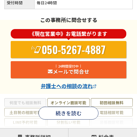
受付時間
毎日24時間
この事務所に問合せする
《現在営業中》お電話繋がります
050-5267-4887
24時間受付中
メールで問合せ
弁護士
への相談の流れ
何度でも相談無料
オンライン面談可能
初回相談無料
続きを読む
土日祝の相談可能
19時以降電話可能
電話相談可能
LINE予約可能
分割払い可能
出張面談可能
後払い可能
事務所詳細
料金表