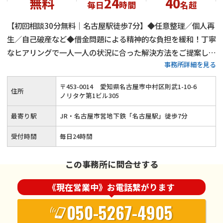
無料
24
40
毎日
時間
名超
【初回相談30分無料｜名古屋駅徒歩7分】◆任意整理／個人再
生／自己破産など◆借金問題による精神的な負担を緩和！丁寧
なヒアリングで一人一人の状況に合った解決方法をご提案しま
事務所詳細を見る
す◎ご事情によって弁護士費用の分割も可能！借金でお悩みの
方はお気軽にご相談ください≪夜間・土日祝のご相談にも対応
〒
453
-
0014
愛知県名古屋市中村区則武1-10-6
住所
≫
ノリタケ第1ビル305
最寄り駅
JR・名古屋市営地下鉄「名古屋駅」徒歩7分
受付時間
毎日24時間
この事務所に問合せする
《現在営業中》お電話繋がります
050-5267-4905