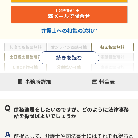
24時間受付中
メールで問合せ
弁護士
への相談の流れ
何度でも相談無料
オンライン面談可能
初回相談無料
続きを読む
土日祝の相談可能
19時以降電話可能
電話相談可能
LINE予約可能
分割払い可能
出張面談可能
後払い可能
事務所詳細
料金表
注力案件
借金返済相談・交渉
自己破産
任意整理
債務整理をしたいのですが、どのように法律事務
個人再生
時効援用
過払い金返還請求
所を探せばよいでしょうか
会社破産・法人破産
住宅ローン
消費者金融・サラ金
カードローン
闇金
奨学金
前提として、弁護士や司法書士にはそれぞれ得意と