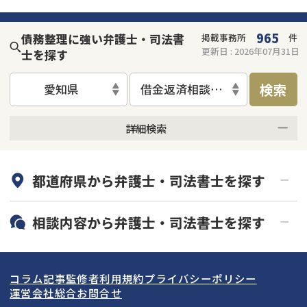
965
債務整理に強い弁護士・司法書
掲載事務所
件
更新日 :
2026年07月31日
士を探す
検索
愛知県
借金返済相談・交渉
詳細検索
何度でも相談無料
オンライン面談可能
都道府県から
弁護士・司法書士
を探す
初回相談無料
土日祝の相談可能
19時以降電話可能
電話相談可能
北海道・東北
相談内容から
弁護士・司法書士
を探す
LINE予約可能
分割払い可能
関東
北海道
青森県
借金返済相談・交渉
自己破産
出張面談可能
後払い可能
コラム記事
監修者
利用規約
プライバシーポリシー
任意整理
個人再生
東海
岩手県
東京都
宮城県
神奈川県
運営会社
総合お問合せ