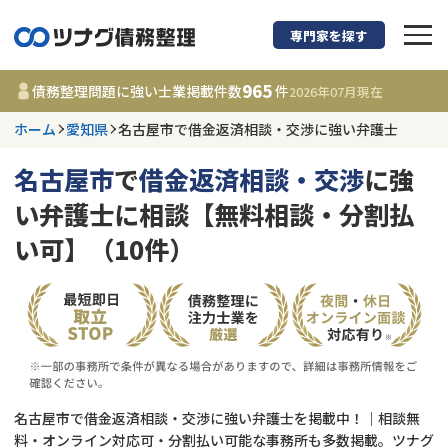
専門家を探す
債務整理に強い弁護
965
債務整理問題に強い士業掲載件数
件
2026年07月
現在
ホーム
愛知県
名古屋市で借金返済相談・交渉に強い弁護士
愛知県
名古屋市
で
借金返済相談・交渉
に強
965
事務所
件
い弁護士に相談【無料相談・分割払
更新日 :
2026年07月31日
い可】（10件）
相談内容で探す
借金返済相談・交渉
費用相場
任意整理
コラム
名古屋市で借金返済相談・交渉に強い弁護士を掲載中！｜相談無
時効援用
債務整理
料・オンライン対応可・分割払い可能な事務所も多数掲載。ツナグ