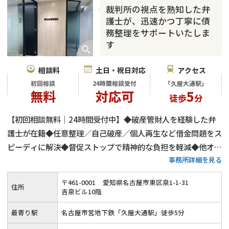
裁判所の視点を熟知した弁
護士が、迅速かつ丁寧に債
務整理をサポートいたしま
す
相談料
土日・祝日対応
アクセス
初回相談
24時間相談受付
「久屋大通駅」
無料
対応可
5
徒歩
分
【初回相談無料｜24時間受付中】◆破産管財人を経験した弁
護士が在籍◆任意整理／自己破産／個人再生など借金問題をス
ピーディに解決◆督促ストップで精神的な負担を軽減◆他オフ
事務所詳細を見る
ィスとの連携でよりよい解決へ◎≪土日祝日のご相談／オンラ
イン相談も対応≫
〒
461
-
0001
愛知県名古屋市東区泉1-1-31
住所
吉泉ビル10階
最寄り駅
名古屋市営地下鉄「久屋大通駅」徒歩5分