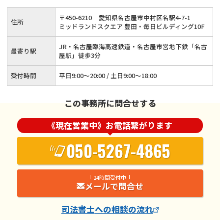
援用）にも対応◆完全個室の相談室でプライバシーを確保◆借
〒
450
-
6210
愛知県名古屋市中村区名駅4-7-1
住所
金問題の解決は当事務所へ！≪事前予約でオンライン相談も可
ミッドランドスクエア 豊田・毎日ビルディング10F
≫
JR・名古屋臨海高速鉄道・名古屋市営地下鉄「名古
最寄り駅
屋駅」徒歩3分
受付時間
平日9:00〜20:00 / 土日9:00〜18:00
この事務所に問合せする
《現在営業中》お電話繋がります
050-5267-4865
24時間受付中
メールで問合せ
司法書士
への相談の流れ