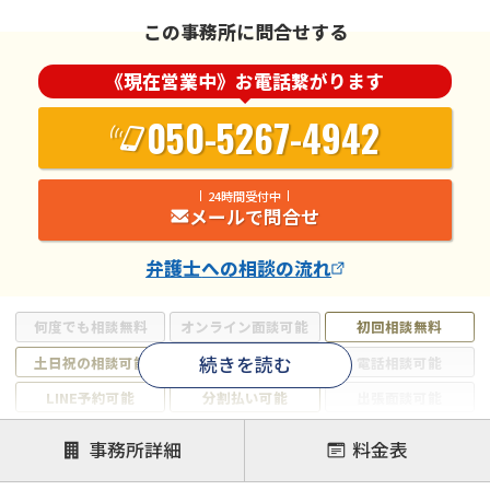
この事務所に問合せする
《現在営業中》お電話繋がります
050-5267-4942
24時間受付中
メールで問合せ
弁護士
への相談の流れ
何度でも相談無料
オンライン面談可能
初回相談無料
続きを読む
土日祝の相談可能
19時以降電話可能
電話相談可能
LINE予約可能
分割払い可能
出張面談可能
後払い可能
事務所詳細
料金表
注力案件