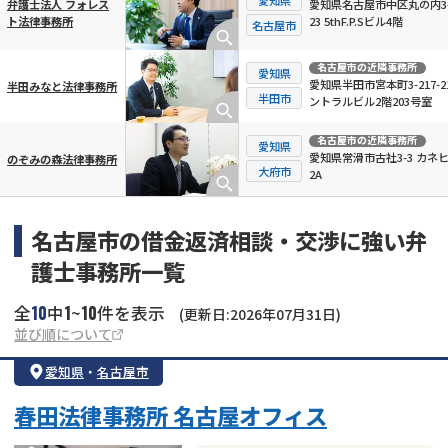
愛知県名古屋市中区丸の内3-
弁護士法人 フォレス
23 5thF.P.Sビル4階
ト法律事務所
名古屋市
名古屋市
の近隣事務所
愛知県
愛知県半田市宮本町3-217-2
半田みなと法律事務所
半田市
ントラルビル2階203号室
名古屋市
の近隣事務所
愛知県
愛知県常滑市古社3-3 カネ
のぞみの森法律事務所
大府市
2A
名古屋市の借金返済相談・交渉に強い弁
護士事務所一覧
10
1
10
全
中
~
件を表示
(更新日:2026年07月31日)
並び順について
愛知県
・
名古屋市
春田法律事務所 名古屋オフィス