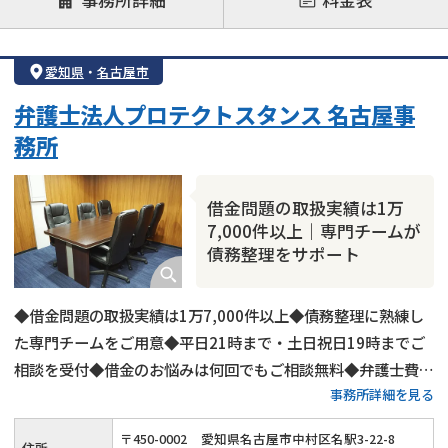
注力案件
借金返済相談・交渉
自己破産
任意整理
愛知県
・
名古屋市
個人再生
時効援用
過払い金返還請求
弁護士法人プロテクトスタンス 名古屋事
会社破産・法人破産
住宅ローン
消費者金融・サラ金
務所
カードローン
闇金
奨学金
借金問題の取扱実績は1万
7,000件以上｜専門チームが
債務整理をサポート
◆借金問題の取扱実績は1万7,000件以上◆債務整理に熟練し
た専門チームをご用意◆平日21時まで・土日祝日19時までご
相談を受付◆借金のお悩みは何回でもご相談無料◆弁護士費用
事務所詳細を見る
の分割払い可◆名古屋市営地下鉄「国際センター駅」から徒歩
1分
〒
450
-
0002
愛知県名古屋市中村区名駅3-22-8
住所