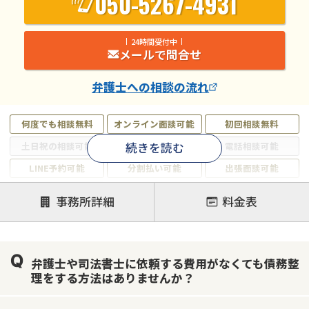
050-5267-4931
24時間受付中
メールで問合せ
弁護士
への相談の流れ
何度でも相談無料
オンライン面談可能
初回相談無料
続きを読む
土日祝の相談可能
19時以降電話可能
電話相談可能
LINE予約可能
分割払い可能
出張面談可能
後払い可能
事務所詳細
料金表
注力案件
借金返済相談・交渉
自己破産
任意整理
弁護士や司法書士に依頼する費用がなくても債務整
個人再生
時効援用
過払い金返還請求
理をする方法はありませんか？
会社破産・法人破産
住宅ローン
消費者金融・サラ金
カードローン
闇金
奨学金