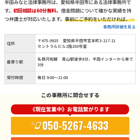
半田みなと法律事務所は、愛知県半田市にある法律事務所で
す。
初回相談は60分無料。
借金問題について確かな実績を持
つ弁護士が対応いたします。
事前にご予約をいただければ、平
事務所詳細を見る
日18時以降や、土日祝日のご相談にも対応可能
です。
プライ
バシーを守る完全個室を完備
しています。どうぞお気軽にご相
〒
475
-
0925
愛知県半田市宮本町3-217-21
住所
談ください。
セントラルビル2階203号室
名鉄河和線 青山駅徒歩8分、半田インターから車で
最寄り駅
3分
受付時間
毎日 9:00～21:00
この事務所に問合せする
《現在営業中》お電話繋がります
050-5267-4633