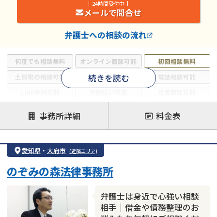
24時間受付中
メールで問合せ
弁護士
への相談の流れ
何度でも相談無料
オンライン面談可能
初回相談無料
続きを読む
土日祝の相談可能
19時以降電話可能
電話相談可能
LINE予約可能
分割払い可能
出張面談可能
後払い可能
事務所詳細
料金表
注力案件
借金返済相談・交渉
自己破産
任意整理
愛知県
・
大府市
(近隣エリア)
個人再生
時効援用
過払い金返還請求
のぞみの森法律事務所
会社破産・法人破産
住宅ローン
消費者金融・サラ金
カードローン
闇金
奨学金
弁護士は身近で心強い相談
相手｜借金や債務整理のお