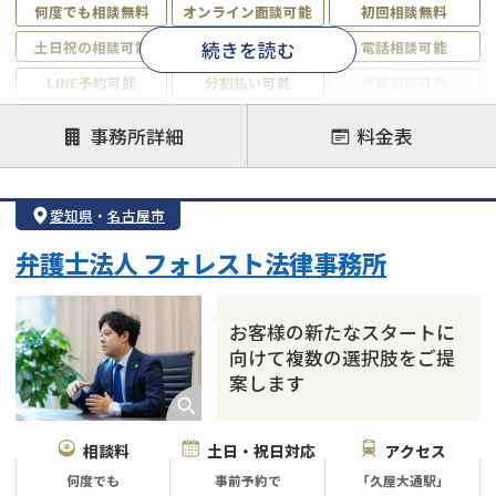
何度でも相談無料
オンライン面談可能
初回相談無料
続きを読む
土日祝の相談可能
19時以降電話可能
電話相談可能
LINE予約可能
分割払い可能
出張面談可能
後払い可能
事務所詳細
料金表
注力案件
借金返済相談・交渉
自己破産
任意整理
愛知県
・
名古屋市
個人再生
時効援用
過払い金返還請求
弁護士法人 フォレスト法律事務所
会社破産・法人破産
住宅ローン
消費者金融・サラ金
カードローン
闇金
奨学金
お客様の新たなスタートに
向けて複数の選択肢をご提
案します
相談料
土日・祝日対応
アクセス
何度でも
事前予約で
「久屋大通駅」