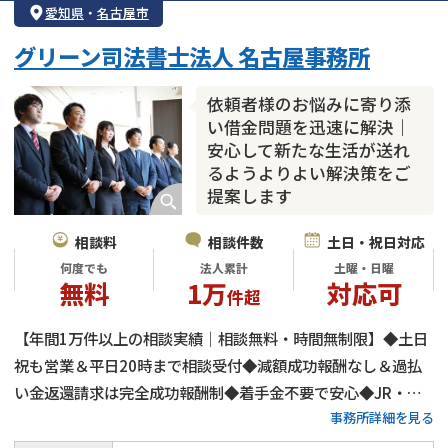
愛知県
・
名古屋市
個人再生
時効援用
過払い金返還請求
グリーン司法書士法人 名古屋事務所
会社破産・法人破産
住宅ローン
消費者金融・サラ金
カードローン
闇金
奨学金
依頼者様のお悩みに寄り添
い借金問題を迅速に解決｜
安心して新たな生活が送れ
るようよりよい解決策をご
提案します
相談料
相談件数
土日・祝日対応
何度でも
法人累計
土曜・日曜
無料
1万
対応可
件超
【年間1万件以上の相談実績｜相談無料・時間無制限】◆土日
祝も営業＆平日20時まで相談受付◆減額成功報酬なし＆過払
い金返還請求は完全成功報酬制◆着手金不要で安心◆JR・近
事務所詳細を見る
鉄・名鉄「名古屋駅」徒歩3分◆借金の時効（消滅時効・時効
援用）にも対応◆完全個室の相談室でプライバシーを確保◆借