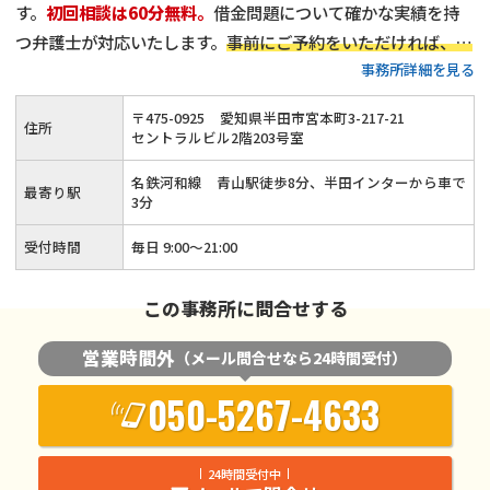
す。
初回相談は60分無料。
借金問題について確かな実績を持
つ弁護士が対応いたします。
事前にご予約をいただければ、平
事務所詳細を見る
日18時以降や、土日祝日のご相談にも対応可能
です。
プライ
バシーを守る完全個室を完備
しています。どうぞお気軽にご相
〒
475
-
0925
愛知県半田市宮本町3-217-21
住所
談ください。
セントラルビル2階203号室
名鉄河和線 青山駅徒歩8分、半田インターから車で
最寄り駅
3分
受付時間
毎日 9:00～21:00
この事務所に問合せする
営業時間外
（メール問合せなら24時間受付）
050-5267-4633
24時間受付中