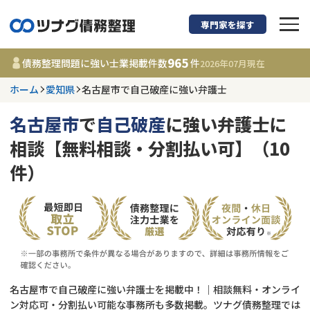
専門家を探す
債務整理に強い弁護
965
債務整理問題に強い士業掲載件数
件
2026年07月
現在
ホーム
愛知県
名古屋市で自己破産に強い弁護士
愛知県
名古屋市
で
自己破産
に強い弁護士に
965
事務所
件
相談【無料相談・分割払い可】（10
更新日 :
2026年07月31日
件）
相談内容で探す
借金返済相談・交渉
費用相場
任意整理
コラム
名古屋市で自己破産に強い弁護士を掲載中！｜相談無料・オンライ
時効援用
債務整理
ン対応可・分割払い可能な事務所も多数掲載。ツナグ債務整理では