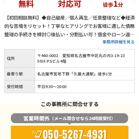
無料
対応可
1
徒歩
分
【初回相談無料】◆自己破産／個人再生／任意整理など◆経済
的な苦境をリセット！丁寧なヒアリングでお客様に適した債務
整理の手続きを検討◎後払い・分割払い可！借金やローン返済
事務所詳細を見る
でお悩みの方はご相談ください≪事前のご予約で夜間・土日祝
のご相談にも対応≫
〒
460
-
0002
愛知県名古屋市中区丸の内3-19-23
住所
5thF.P.Sビル4階
最寄り駅
名古屋市営地下鉄「久屋大通駅」徒歩1分
受付時間
平日9:30～20:00
この事務所に問合せする
営業時間外
（メール問合せなら24時間受付）
050-5267-4931