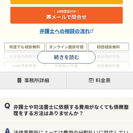
24時間受付中
メールで問合せ
弁護士
への相談の流れ
何度でも相談無料
オンライン面談可能
初回相談無料
続きを読む
土日祝の相談可能
19時以降電話可能
電話相談可能
LINE予約可能
分割払い可能
出張面談可能
後払い可能
事務所詳細
料金表
注力案件
借金返済相談・交渉
自己破産
任意整理
弁護士や司法書士に依頼する費用がなくても債務整
個人再生
時効援用
過払い金返還請求
理をする方法はありませんか？
会社破産・法人破産
住宅ローン
消費者金融・サラ金
カードローン
闇金
奨学金
法律事務所によっては費用の分割払いに対応してい