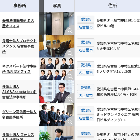
事務所
写真
住所
愛知県
愛知県名古屋市東区泉1-1-31
春田法律事務所 名古
泉ビル10階
屋オフィス
横スクロール可能
名古屋市
弁護士法人プロテクト
愛知県
愛知県名古屋市中村区名駅3-
スタンス 名古屋事務
8 大東海ビル8F
名古屋市
所
愛知県
愛知県名古屋市中村区則武1-
ネクスパート法律事務
6 ノリタケ第1ビル305
所 名古屋オフィス
名古屋市
弁護士法人
愛知県
愛知県名古屋市中区錦1-4-6
ALG&Associates 名
生命名古屋ビル4階・10階
名古屋市
古屋法律事務所
愛知県名古屋市中村区名駅4-
愛知県
グリーン司法書士法人
ミッドランドスクエア 豊田
名古屋事務所
名古屋市
日ビルディング10F
愛知県
愛知県名古屋市中区丸の内3-
弁護士法人 フォレス
23 5thF.P.Sビル4階
ト法律事務所