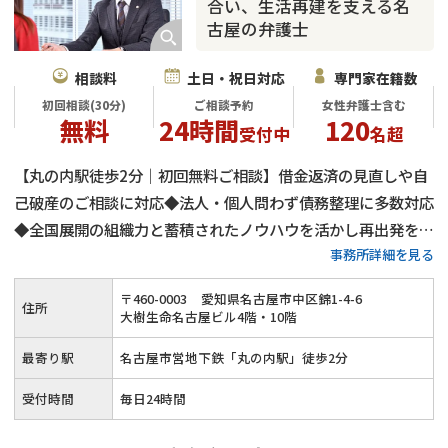
合い、生活再建を支える名
古屋の弁護士
相談料
土日・祝日対応
専門家在籍数
初回相談(30分)
ご相談予約
女性弁護士含む
無料
24時間
120
受付中
名超
【丸の内駅徒歩2分｜初回無料ご相談】借金返済の見直しや自
己破産のご相談に対応◆法人・個人問わず債務整理に多数対応
◆全国展開の組織力と蓄積されたノウハウを活かし再出発をサ
事務所詳細を見る
ポート◆プライバシーに配慮した安心の相談環境◆一人で抱え
込まず弁護士へご相談ください
〒
460
-
0003
愛知県名古屋市中区錦1-4-6
住所
大樹生命名古屋ビル4階・10階
最寄り駅
名古屋市営地下鉄「丸の内駅」徒歩2分
受付時間
毎日24時間