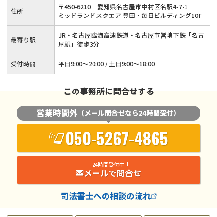
〒
450
-
6210
愛知県名古屋市中村区名駅4-7-1
住所
金問題の解決は当事務所へ！≪事前予約でオンライン相談も可
ミッドランドスクエア 豊田・毎日ビルディング10F
≫
JR・名古屋臨海高速鉄道・名古屋市営地下鉄「名古
最寄り駅
屋駅」徒歩3分
受付時間
平日9:00〜20:00 / 土日9:00〜18:00
この事務所に問合せする
営業時間外
（メール問合せなら24時間受付）
050-5267-4865
24時間受付中
メールで問合せ
司法書士
への相談の流れ