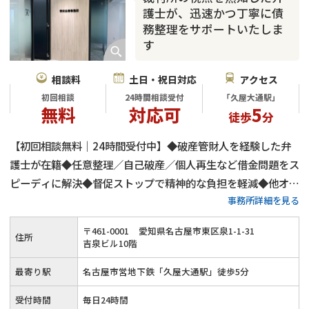
護士が、迅速かつ丁寧に債
務整理をサポートいたしま
す
相談料
土日・祝日対応
アクセス
初回相談
24時間相談受付
「久屋大通駅」
無料
対応可
5
徒歩
分
【初回相談無料｜24時間受付中】◆破産管財人を経験した弁
護士が在籍◆任意整理／自己破産／個人再生など借金問題をス
ピーディに解決◆督促ストップで精神的な負担を軽減◆他オフ
事務所詳細を見る
ィスとの連携でよりよい解決へ◎≪土日祝日のご相談／オンラ
イン相談も対応≫
〒
461
-
0001
愛知県名古屋市東区泉1-1-31
住所
吉泉ビル10階
最寄り駅
名古屋市営地下鉄「久屋大通駅」徒歩5分
受付時間
毎日24時間