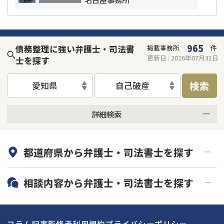
965
債務整理に強い弁護士・司法書
掲載事務所
件
更新日 :
2026年07月31日
士を探す
検索
愛知県
自己破産
詳細検索
何度でも相談無料
オンライン面談可能
都道府県から
弁護士・司法書士
を探す
初回相談無料
土日祝の相談可能
19時以降電話可能
電話相談可能
北海道・東北
相談内容から
弁護士・司法書士
を探す
LINE予約可能
分割払い可能
関東
北海道
青森県
借金返済相談・交渉
自己破産
出張面談可能
後払い可能
コラム記事
監修者
利用規約
プライバシーポリシー