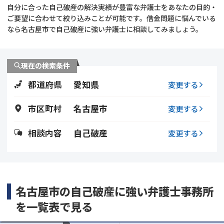
自分に合った自己破産の解決実績が豊富な弁護士をあなたの目的・
ご要望に合わせて絞り込みことが可能です。借金問題に悩んでいる
会社破産・法人破産
個人再生（民事再生）
なら名古屋市で自己破産に強い弁護士に相談してみましょう。
消費者金融・サラ金
過払金
現在の検索条件
借金問題
闇金
都道府県
愛知県
変更する
市区町村
名古屋市
変更する
相談内容
自己破産
変更する
名古屋市の自己破産に強い弁護士事務所
を一覧表で見る