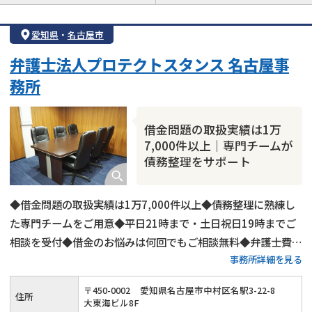
借金返済相談・交渉
自己破産
任意整理
愛知県
・
名古屋市
個人再生
時効援用
過払い金返還請求
弁護士法人プロテクトスタンス 名古屋事
会社破産・法人破産
住宅ローン
消費者金融・サラ金
務所
カードローン
闇金
奨学金
借金問題の取扱実績は1万
7,000件以上｜専門チームが
債務整理をサポート
◆借金問題の取扱実績は1万7,000件以上◆債務整理に熟練し
た専門チームをご用意◆平日21時まで・土日祝日19時までご
相談を受付◆借金のお悩みは何回でもご相談無料◆弁護士費用
事務所詳細を見る
の分割払い可◆名古屋市営地下鉄「国際センター駅」から徒歩
1分
〒
450
-
0002
愛知県名古屋市中村区名駅3-22-8
住所
大東海ビル8F