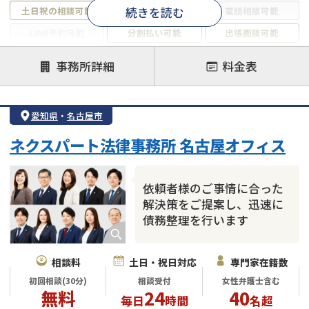
続きを読む
土日祝の相談可能
19時以降電話可能
電話相談可能
LINE予約可能
分割払い可能
出張面談可能
後払い可能
事務所詳細
料金表
注力案件
借金返済相談・交渉
自己破産
任意整理
愛知県
・
名古屋市
個人再生
時効援用
過払い金返還請求
ネクスパート法律事務所 名古屋オフィス
会社破産・法人破産
住宅ローン
消費者金融・サラ金
カードローン
闇金
奨学金
依頼者様のご事情に合った
解決策をご提案し、迅速に
債務整理を行います
相談料
土日・祝日対応
専門家在籍数
初回相談(30分)
相談受付
女性弁護士含む
無料
24
40
毎日
時間
名超