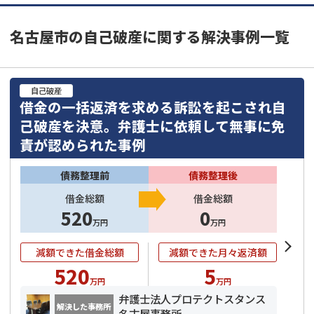
名古屋市の自己破産に関する解決事例一覧
自己破産
借金の一括返済を求める訴訟を起こされ自
己破産を決意。弁護士に依頼して無事に免
責が認められた事例
債務整理前
債務整理後
借金総額
借金総額
520
0
万円
万円
減額できた借金総額
減額できた月々返済額
520
5
万円
万円
弁護士法人プロテクトスタンス
解決した事務所
名古屋事務所