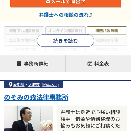
メールで問合せ
弁護士
への相談の流れ
何度でも相談無料
オンライン面談可能
初回相談無料
続きを読む
土日祝の相談可能
19時以降電話可能
電話相談可能
LINE予約可能
分割払い可能
出張面談可能
後払い可能
事務所詳細
料金表
注力案件
借金返済相談・交渉
自己破産
任意整理
愛知県
・
大府市
(近隣エリア)
個人再生
時効援用
過払い金返還請求
のぞみの森法律事務所
会社破産・法人破産
住宅ローン
消費者金融・サラ金
カードローン
闇金
奨学金
弁護士は身近で心強い相談
相手｜借金や債務整理のお
悩みもお気軽にご相談くだ