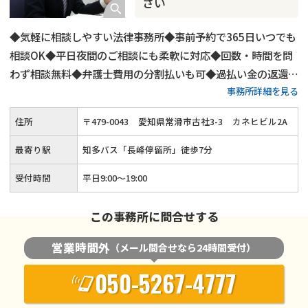
さい
◆気軽に相談しやすい法律事務所◆事前予約で365日いつでも
相談OK◆平日夜間のご相談にも柔軟に対応◆回数・時間を問
わず相談無料◆弁護士費用の分割払いも可◆過払い金の返還請
事務所詳細を見る
求にも対応◆時効援用手続きもサポート
住所
〒
479
-
0043
愛知県常滑市古社3-3
カネヒビル2A
最寄り駅
知多バス「長峰停留所」徒歩7分
受付時間
平日9:00～19:00
この事務所に問合せする
営業時間外
（メール問合せなら24時間受付）
050-5267-4777