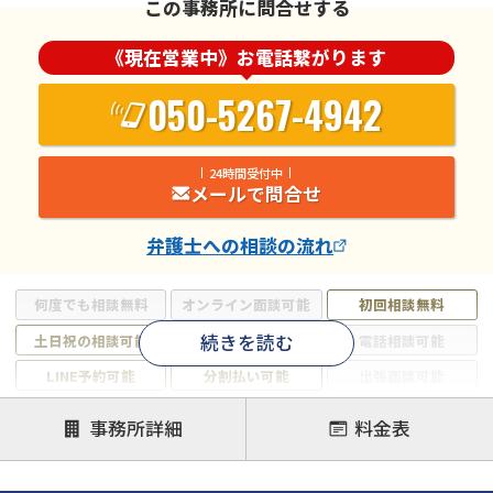
この事務所に問合せする
《現在営業中》お電話繋がります
050-5267-4942
24時間受付中
メールで問合せ
弁護士
への相談の流れ
何度でも相談無料
オンライン面談可能
初回相談無料
続きを読む
土日祝の相談可能
19時以降電話可能
電話相談可能
LINE予約可能
分割払い可能
出張面談可能
後払い可能
事務所詳細
料金表
注力案件
借金返済相談・交渉
自己破産
任意整理