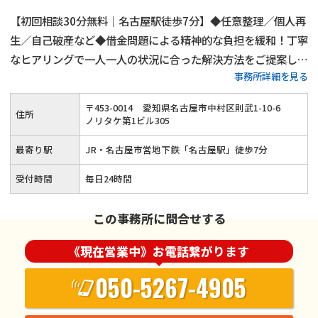
【初回相談30分無料｜名古屋駅徒歩7分】◆任意整理／個人再
生／自己破産など◆借金問題による精神的な負担を緩和！丁寧
なヒアリングで一人一人の状況に合った解決方法をご提案しま
事務所詳細を見る
す◎ご事情によって弁護士費用の分割も可能！借金でお悩みの
方はお気軽にご相談ください≪夜間・土日祝のご相談にも対応
〒
453
-
0014
愛知県名古屋市中村区則武1-10-6
住所
≫
ノリタケ第1ビル305
最寄り駅
JR・名古屋市営地下鉄「名古屋駅」徒歩7分
受付時間
毎日24時間
この事務所に問合せする
《現在営業中》お電話繋がります
050-5267-4905