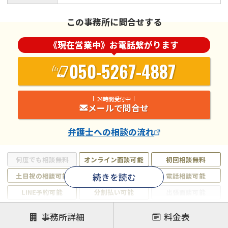
この事務所に問合せする
《現在営業中》お電話繋がります
050-5267-4887
24時間受付中
メールで問合せ
弁護士
への相談の流れ
何度でも相談無料
オンライン面談可能
初回相談無料
続きを読む
土日祝の相談可能
19時以降電話可能
電話相談可能
LINE予約可能
分割払い可能
出張面談可能
後払い可能
事務所詳細
料金表
注力案件