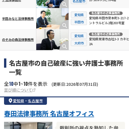
名古屋市
名古屋市
の近隣事務所
愛知県
愛知県半田市宮本町3-217-2
半田みなと法律事務所
半田市
ントラルビル2階203号室
名古屋市
の近隣事務所
愛知県
愛知県常滑市古社3-3 カネ
のぞみの森法律事務所
大府市
2A
名古屋市の自己破産に強い弁護士事務所
一覧
10
1
10
全
中
~
件を表示
(更新日:2026年07月31日)
並び順について
愛知県
・
名古屋市
春田法律事務所 名古屋オフィス
裁判所の視点を熟知した弁