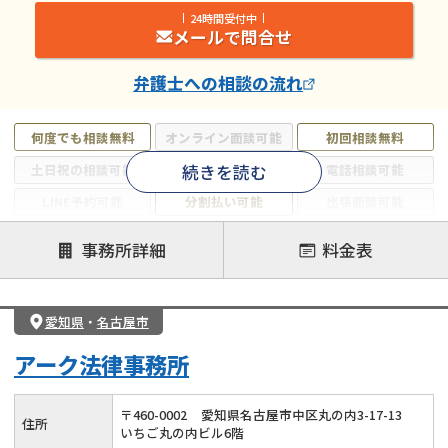
24時間受付中
メールで問合せ
弁護士
への相談の流れ
何度でも相談無料
オンライン面談可能
初回相談無料
続きを読む
土日祝の相談可能
19時以降電話可能
電話相談可能
LINE予約可能
分割払い可能
出張面談可能
後払い可能
事務所詳細
料金表
注力案件
借金返済相談・交渉
自己破産
任意整理
愛知県
・
名古屋市
個人再生
時効援用
過払い金返還請求
アーク法律事務所
会社破産・法人破産
住宅ローン
消費者金融・サラ金
カードローン
闇金
奨学金
〒
460
-
0002
愛知県名古屋市中区丸の内3-17-13
住所
いちご丸の内ビル6階