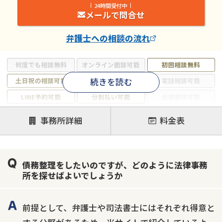
24時間受付中
メールで問合せ
弁護士
への相談の流れ
何度でも相談無料
オンライン面談可能
初回相談無料
続きを読む
土日祝の相談可能
19時以降電話可能
電話相談可能
LINE予約可能
分割払い可能
出張面談可能
後払い可能
事務所詳細
料金表
注力案件
借金返済相談・交渉
自己破産
任意整理
債務整理をしたいのですが、どのように法律事務
個人再生
時効援用
過払い金返還請求
所を探せばよいでしょうか
会社破産・法人破産
住宅ローン
消費者金融・サラ金
カードローン
闇金
奨学金
前提として、弁護士や司法書士にはそれぞれ得意と