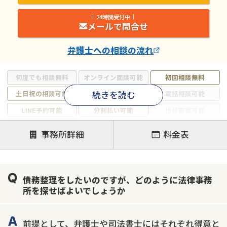
24時間受付中
メールで問合せ
弁護士
への相談の流れ
何度でも相談無料
オンライン面談可能
初回相談無料
続きを読む
土日祝の相談可能
19時以降電話可能
電話相談可能
LINE予約可能
分割払い可能
出張面談可能
後払い可能
事務所詳細
料金表
注力案件
借金返済相談・交渉
自己破産
任意整理
債務整理をしたいのですが、どのように法律事務
個人再生
時効援用
過払い金返還請求
所を探せばよいでしょうか
会社破産・法人破産
住宅ローン
消費者金融・サラ金
カードローン
闇金
奨学金
前提として、弁護士や司法書士にはそれぞれ得意と