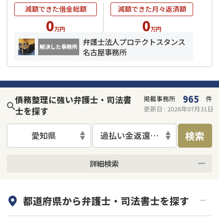
減額できた借金総額
減額できた月々返済額
0
0
万円
万円
弁護士法人プロテクトスタンス
解決した事務所
名古屋事務所
965
債務整理に強い弁護士・司法書
掲載事務所
件
更新日 :
2026年07月31日
士を探す
検索
愛知県
過払い金返還請求
詳細検索
何度でも相談無料
オンライン面談可能
都道府県から
弁護士・司法書士
を探す
初回相談無料
土日祝の相談可能