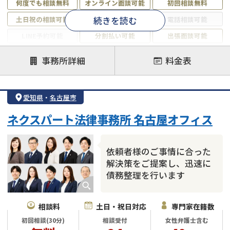
何度でも相談無料
オンライン面談可能
初回相談無料
続きを読む
土日祝の相談可能
19時以降電話可能
電話相談可能
LINE予約可能
分割払い可能
出張面談可能
後払い可能
事務所詳細
料金表
注力案件
借金返済相談・交渉
自己破産
任意整理
愛知県
・
名古屋市
個人再生
時効援用
過払い金返還請求
ネクスパート法律事務所 名古屋オフィス
会社破産・法人破産
住宅ローン
消費者金融・サラ金
カードローン
闇金
奨学金
依頼者様のご事情に合った
解決策をご提案し、迅速に
債務整理を行います
相談料
土日・祝日対応
専門家在籍数
初回相談(30分)
相談受付
女性弁護士含む