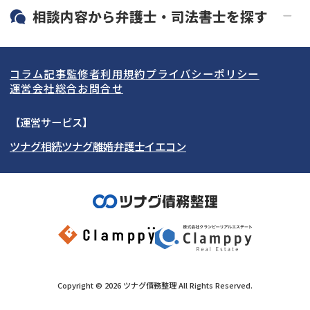
19時以降電話可能
電話相談可能
北海道・東北
相談内容から
弁護士・司法書士
を探す
LINE予約可能
分割払い可能
関東
北海道
青森県
借金返済相談・交渉
自己破産
出張面談可能
後払い可能
コラム記事
監修者
利用規約
プライバシーポリシー
任意整理
個人再生
東海
岩手県
東京都
宮城県
神奈川県
運営会社
総合お問合せ
時効援用
過払い金返還請求
関西
秋田県
埼玉県
愛知県
山形県
千葉県
静岡県
【運営サービス】
会社破産・法人破産
住宅ローン
ツナグ相続
ツナグ離婚弁護士
イエコン
北陸・甲信越
福島県
茨城県
岐阜県
大阪府
群馬県
山梨県
京都府
消費者金融・サラ金
カードローン・クレジッ
ト会社
中国・四国
栃木県
兵庫県
長野県
奈良県
石川県
闇金
奨学金
九州・沖縄
滋賀県
福井県
広島県
和歌山県
富山県
岡山県
新潟県
山口県
福岡県
三重県
島根県
佐賀県
Copyright ©
2026
ツナグ債務整理
All Rights Reserved.
鳥取県
長崎県
徳島県
熊本県