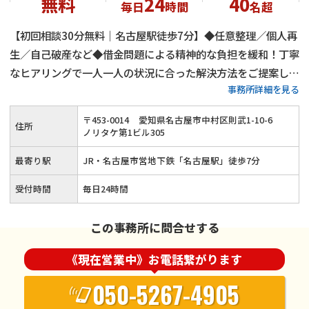
無料
24
40
毎日
時間
名超
【初回相談30分無料｜名古屋駅徒歩7分】◆任意整理／個人再
生／自己破産など◆借金問題による精神的な負担を緩和！丁寧
なヒアリングで一人一人の状況に合った解決方法をご提案しま
事務所詳細を見る
す◎ご事情によって弁護士費用の分割も可能！借金でお悩みの
方はお気軽にご相談ください≪夜間・土日祝のご相談にも対応
〒
453
-
0014
愛知県名古屋市中村区則武1-10-6
住所
≫
ノリタケ第1ビル305
最寄り駅
JR・名古屋市営地下鉄「名古屋駅」徒歩7分
受付時間
毎日24時間
この事務所に問合せする
《現在営業中》お電話繋がります
050-5267-4905