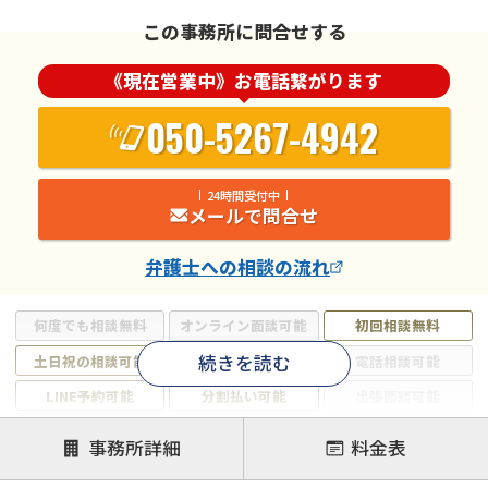
この事務所に問合せする
《現在営業中》お電話繋がります
050-5267-4942
24時間受付中
メールで問合せ
弁護士
への相談の流れ
何度でも相談無料
オンライン面談可能
初回相談無料
続きを読む
土日祝の相談可能
19時以降電話可能
電話相談可能
LINE予約可能
分割払い可能
出張面談可能
後払い可能
事務所詳細
料金表
注力案件