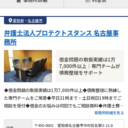
注力案件
借金返済相談・交渉
自己破産
任意整理
愛知県
・
名古屋市
個人再生
時効援用
過払い金返還請求
弁護士法人プロテクトスタンス 名古屋事
会社破産・法人破産
住宅ローン
消費者金融・サラ金
務所
カードローン
闇金
奨学金
借金問題の取扱実績は1万
7,000件以上｜専門チームが
債務整理をサポート
◆借金問題の取扱実績は1万7,000件以上◆債務整理に熟練し
た専門チームをご用意◆平日21時まで・土日祝日19時までご
相談を受付◆借金のお悩みは何回でもご相談無料◆弁護士費用
事務所詳細を見る
の分割払い可◆名古屋市営地下鉄「国際センター駅」から徒歩
1分
〒
450
-
0002
愛知県名古屋市中村区名駅3-22-8
住所