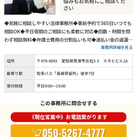
悩みもお気軽にご相談くだ
さい
◆気軽に相談しやすい法律事務所◆事前予約で365日いつでも
相談OK◆平日夜間のご相談にも柔軟に対応◆回数・時間を問
わず相談無料◆弁護士費用の分割払いも可◆過払い金の返還請
事務所詳細を見る
求にも対応◆時効援用手続きもサポート
住所
〒
479
-
0043
愛知県常滑市古社3-3
カネヒビル2A
最寄り駅
知多バス「長峰停留所」徒歩7分
受付時間
平日9:00～19:00
この事務所に問合せする
《現在営業中》お電話繋がります
050-5267-4777