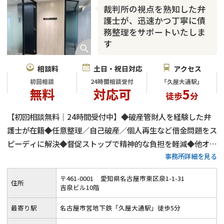
裁判所の視点を熟知した弁
護士が、迅速かつ丁寧に債
務整理をサポートいたしま
す
相談料
土日・祝日対応
アクセス
初回相談
24時間相談受付
「久屋大通駅」
無料
対応可
5
徒歩
分
【初回相談無料｜24時間受付中】◆破産管財人を経験した弁
護士が在籍◆任意整理／自己破産／個人再生など借金問題をス
ピーディに解決◆督促ストップで精神的な負担を軽減◆他オフ
事務所詳細を見る
ィスとの連携でよりよい解決へ◎≪土日祝日のご相談／オンラ
イン相談も対応≫
〒
461
-
0001
愛知県名古屋市東区泉1-1-31
住所
吉泉ビル10階
最寄り駅
名古屋市営地下鉄「久屋大通駅」徒歩5分