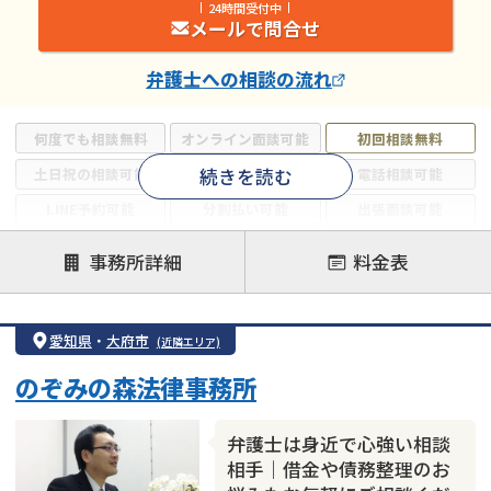
24時間受付中
メールで問合せ
弁護士
への相談の流れ
何度でも相談無料
オンライン面談可能
初回相談無料
続きを読む
土日祝の相談可能
19時以降電話可能
電話相談可能
LINE予約可能
分割払い可能
出張面談可能
後払い可能
事務所詳細
料金表
注力案件
借金返済相談・交渉
自己破産
任意整理
愛知県
・
大府市
(近隣エリア)
個人再生
時効援用
過払い金返還請求
のぞみの森法律事務所
会社破産・法人破産
住宅ローン
消費者金融・サラ金
カードローン
闇金
奨学金
弁護士は身近で心強い相談
相手｜借金や債務整理のお