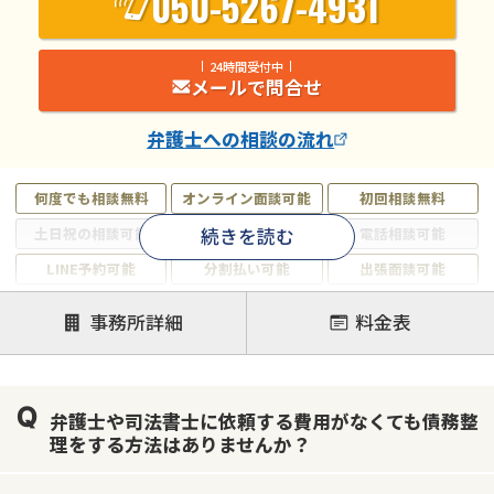
050-5267-4931
24時間受付中
メールで問合せ
弁護士
への相談の流れ
何度でも相談無料
オンライン面談可能
初回相談無料
続きを読む
土日祝の相談可能
19時以降電話可能
電話相談可能
LINE予約可能
分割払い可能
出張面談可能
後払い可能
事務所詳細
料金表
注力案件
借金返済相談・交渉
自己破産
任意整理
弁護士や司法書士に依頼する費用がなくても債務整
個人再生
時効援用
過払い金返還請求
理をする方法はありませんか？
会社破産・法人破産
住宅ローン
消費者金融・サラ金
カードローン
闇金
奨学金