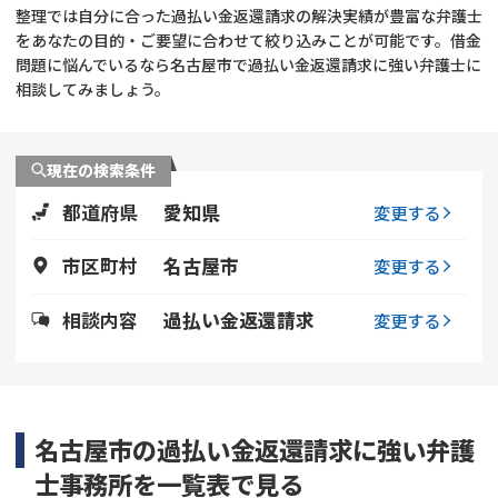
整理では自分に合った過払い金返還請求の解決実績が豊富な弁護士
をあなたの目的・ご要望に合わせて絞り込みことが可能です。借金
会社破産・法人破産
個人再生（民事再生）
問題に悩んでいるなら名古屋市で過払い金返還請求に強い弁護士に
相談してみましょう。
消費者金融・サラ金
過払金
借金問題
現在の検索条件
闇金
都道府県
愛知県
変更する
市区町村
名古屋市
変更する
相談内容
過払い金返還請求
変更する
名古屋市の過払い金返還請求に強い弁護
士事務所を一覧表で見る