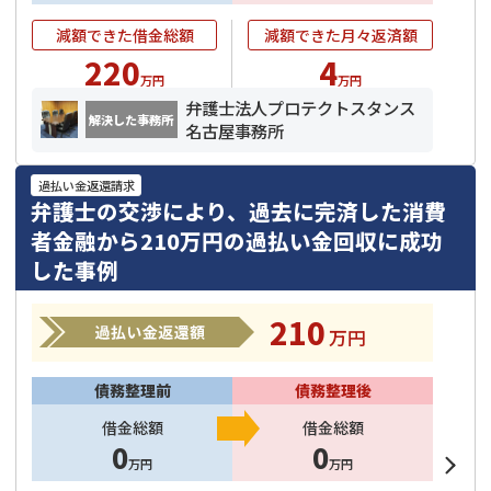
減額できた借金総額
減額できた月々返済額
220
4
万円
万円
弁護士法人プロテクトスタンス
解決した事務所
名古屋事務所
過払い金返還請求
弁護士の交渉により、過去に完済した消費
者金融から210万円の過払い金回収に成功
した事例
210
万円
債務整理前
債務整理後
借金総額
借金総額
0
0
万円
万円