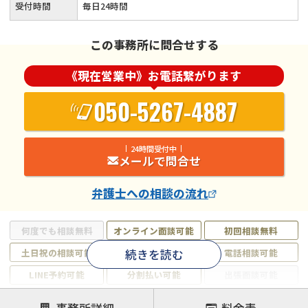
受付時間
毎日24時間
この事務所に問合せする
《現在営業中》お電話繋がります
050-5267-4887
24時間受付中
メールで問合せ
弁護士
への相談の流れ
何度でも相談無料
オンライン面談可能
初回相談無料
続きを読む
土日祝の相談可能
19時以降電話可能
電話相談可能
LINE予約可能
分割払い可能
出張面談可能
後払い可能
事務所詳細
料金表