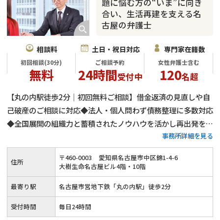
題に悩む方の“いま”に向き
合い、生活再建を支える名
古屋の弁護士
相談料
土日・祝日対応
専門家在籍数
初回相談(30分)
ご相談予約
女性弁護士含む
無料
24時間
120
受付中
名超
【丸の内駅徒歩2分｜初回無料ご相談】借金返済の見直しや自
己破産のご相談に対応◆法人・個人問わず債務整理に多数対応
◆全国展開の組織力と蓄積されたノウハウを活かし再出発をサ
事務所詳細を見る
ポート◆プライバシーに配慮した安心の相談環境◆一人で抱え
込まず弁護士へご相談ください
〒
460
-
0003
愛知県名古屋市中区錦1-4-6
住所
大樹生命名古屋ビル4階・10階
最寄り駅
名古屋市営地下鉄「丸の内駅」徒歩2分
受付時間
毎日24時間