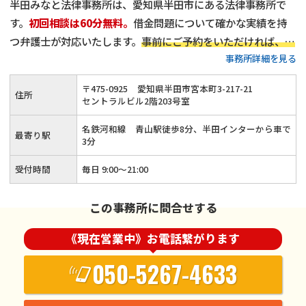
半田みなと法律事務所は、愛知県半田市にある法律事務所で
す。
初回相談は60分無料。
借金問題について確かな実績を持
つ弁護士が対応いたします。
事前にご予約をいただければ、平
事務所詳細を見る
日18時以降や、土日祝日のご相談にも対応可能
です。
プライ
バシーを守る完全個室を完備
しています。どうぞお気軽にご相
〒
475
-
0925
愛知県半田市宮本町3-217-21
住所
談ください。
セントラルビル2階203号室
名鉄河和線 青山駅徒歩8分、半田インターから車で
最寄り駅
3分
受付時間
毎日 9:00～21:00
この事務所に問合せする
《現在営業中》お電話繋がります
050-5267-4633