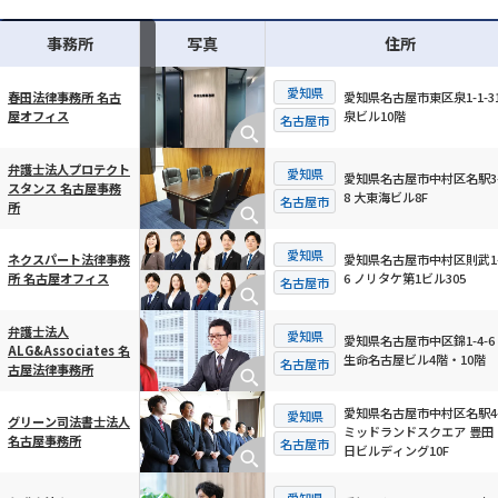
事務所
写真
住所
愛知県
愛知県名古屋市東区泉1-1-31
春田法律事務所 名古
泉ビル10階
屋オフィス
横スクロール可能
名古屋市
弁護士法人プロテクト
愛知県
愛知県名古屋市中村区名駅3-
スタンス 名古屋事務
8 大東海ビル8F
名古屋市
所
愛知県
愛知県名古屋市中村区則武1-
ネクスパート法律事務
6 ノリタケ第1ビル305
所 名古屋オフィス
名古屋市
弁護士法人
愛知県
愛知県名古屋市中区錦1-4-6
ALG&Associates 名
生命名古屋ビル4階・10階
名古屋市
古屋法律事務所
愛知県名古屋市中村区名駅4-
愛知県
グリーン司法書士法人
ミッドランドスクエア 豊田
名古屋事務所
名古屋市
日ビルディング10F
愛知県