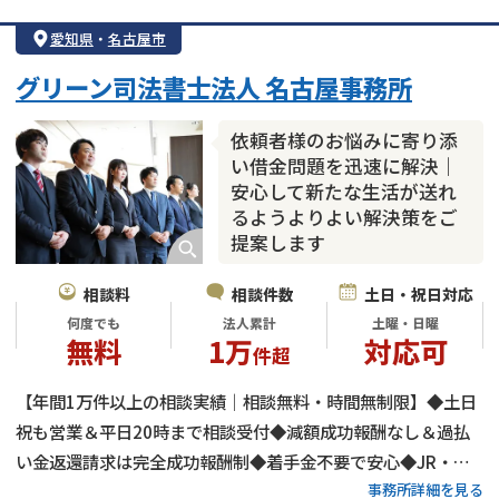
借金返済相談・交渉
自己破産
任意整理
愛知県
・
名古屋市
個人再生
時効援用
過払い金返還請求
グリーン司法書士法人 名古屋事務所
会社破産・法人破産
住宅ローン
消費者金融・サラ金
カードローン
闇金
奨学金
依頼者様のお悩みに寄り添
い借金問題を迅速に解決｜
安心して新たな生活が送れ
るようよりよい解決策をご
提案します
相談料
相談件数
土日・祝日対応
何度でも
法人累計
土曜・日曜
無料
1万
対応可
件超
【年間1万件以上の相談実績｜相談無料・時間無制限】◆土日
祝も営業＆平日20時まで相談受付◆減額成功報酬なし＆過払
い金返還請求は完全成功報酬制◆着手金不要で安心◆JR・近
事務所詳細を見る
鉄・名鉄「名古屋駅」徒歩3分◆借金の時効（消滅時効・時効