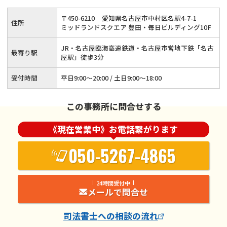
援用）にも対応◆完全個室の相談室でプライバシーを確保◆借
〒
450
-
6210
愛知県名古屋市中村区名駅4-7-1
住所
金問題の解決は当事務所へ！≪事前予約でオンライン相談も可
ミッドランドスクエア 豊田・毎日ビルディング10F
≫
JR・名古屋臨海高速鉄道・名古屋市営地下鉄「名古
最寄り駅
屋駅」徒歩3分
受付時間
平日9:00〜20:00 / 土日9:00〜18:00
この事務所に問合せする
《現在営業中》お電話繋がります
050-5267-4865
24時間受付中
メールで問合せ
司法書士
への相談の流れ