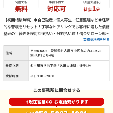
何度でも
事前予約で
「久屋大通駅」
無料
対応可
1
徒歩
分
【初回相談無料】◆自己破産／個人再生／任意整理など◆経済
的な苦境をリセット！丁寧なヒアリングでお客様に適した債務
整理の手続きを検討◎後払い・分割払い可！借金やローン返済
事務所詳細を見る
でお悩みの方はご相談ください≪事前のご予約で夜間・土日祝
のご相談にも対応≫
〒
460
-
0002
愛知県名古屋市中区丸の内3-19-23
住所
5thF.P.Sビル4階
最寄り駅
名古屋市営地下鉄「久屋大通駅」徒歩1分
受付時間
平日9:30～20:00
この事務所に問合せする
《現在営業中》お電話繋がります