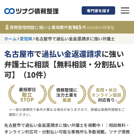
専門家を探す
債務整理に強い弁護
965
債務整理問題に強い士業掲載件数
件
2026年07月
現在
ホーム
愛知県
名古屋市で過払い金返還請求に強い弁護士
愛知県
名古屋市
で
過払い金返還請求
に強い
965
事務所
件
弁護士に相談【無料相談・分割払い
更新日 :
2026年07月31日
可】（10件）
相談内容で探す
借金返済相談・交渉
費用相場
任意整理
コラム
名古屋市で過払い金返還請求に強い弁護士を掲載中！｜相談無料・
時効援用
債務整理
オンライン対応可・分割払い可能な事務所も多数掲載。ツナグ債務