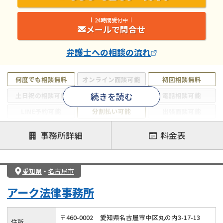
24時間受付中
メールで問合せ
弁護士
への相談の流れ
何度でも相談無料
オンライン面談可能
初回相談無料
続きを読む
土日祝の相談可能
19時以降電話可能
電話相談可能
LINE予約可能
分割払い可能
出張面談可能
後払い可能
事務所詳細
料金表
注力案件
借金返済相談・交渉
自己破産
任意整理
愛知県
・
名古屋市
個人再生
時効援用
過払い金返還請求
アーク法律事務所
会社破産・法人破産
住宅ローン
消費者金融・サラ金
カードローン
闇金
奨学金
〒
460
-
0002
愛知県名古屋市中区丸の内3-17-13
住所