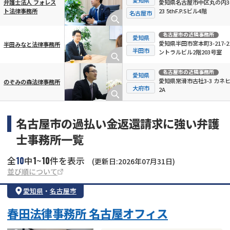
愛知県名古屋市中区丸の内3-
弁護士法人 フォレス
23 5thF.P.Sビル4階
ト法律事務所
名古屋市
名古屋市
の近隣事務所
愛知県
愛知県半田市宮本町3-217-2
半田みなと法律事務所
半田市
ントラルビル2階203号室
名古屋市
の近隣事務所
愛知県
愛知県常滑市古社3-3 カネ
のぞみの森法律事務所
大府市
2A
名古屋市の過払い金返還請求に強い弁護
士事務所一覧
10
1
10
全
中
~
件を表示
(更新日:2026年07月31日)
並び順について
愛知県
・
名古屋市
春田法律事務所 名古屋オフィス