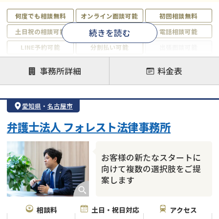
何度でも相談無料
オンライン面談可能
初回相談無料
続きを読む
土日祝の相談可能
19時以降電話可能
電話相談可能
LINE予約可能
分割払い可能
出張面談可能
後払い可能
事務所詳細
料金表
注力案件
借金返済相談・交渉
自己破産
任意整理
愛知県
・
名古屋市
個人再生
時効援用
過払い金返還請求
弁護士法人 フォレスト法律事務所
会社破産・法人破産
住宅ローン
消費者金融・サラ金
カードローン
闇金
奨学金
お客様の新たなスタートに
向けて複数の選択肢をご提
案します
相談料
土日・祝日対応
アクセス