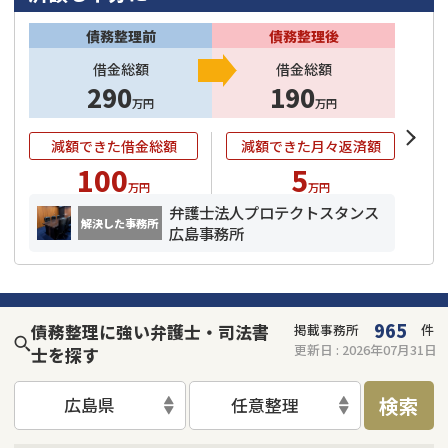
債務整理前
債務整理後
借金総額
借金総額
290
190
万円
万円
減額できた借金総額
減額できた月々返済額
100
5
万円
万円
弁護士法人プロテクトスタンス
解決した事務所
広島事務所
965
債務整理に強い弁護士・司法書
掲載事務所
件
更新日 :
2026年07月31日
士を探す
検索
広島県
任意整理