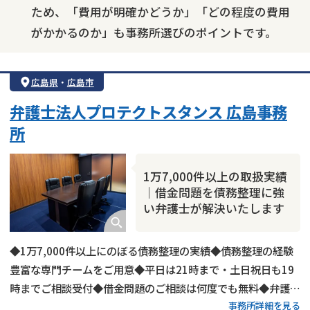
ため、「費用が明確かどうか」「どの程度の費用
がかかるのか」も事務所選びのポイントです。
広島県
・
広島市
弁護士法人プロテクトスタンス 広島事務
所
1万7,000件以上の取扱実績
｜借金問題を債務整理に強
い弁護士が解決いたします
◆1万7,000件以上にのぼる債務整理の実績◆債務整理の経験
豊富な専門チームをご用意◆平日は21時まで・土日祝日も19
時までご相談受付◆借金問題のご相談は何度でも無料◆弁護士
事務所詳細を見る
費用の分割払い可◆広島電鉄「紙屋町東駅」から徒歩1分