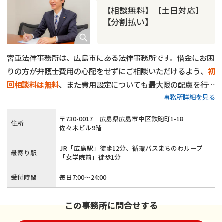
【相談無料】【土日対応】
【分割払い】
宮重法律事務所は、広島市にある法律事務所です。借金にお困
りの方が弁護士費用の心配をせずにご相談いただけるよう、
初
回相談料は無料
、また費用設定についても最大限の配慮を行な
事務所詳細を見る
っています。
これまで承ってきた借金問題のご相談は3000件
以上
。経験の中で培ってきた知識を活かし、一人一人のご状況
〒
730
-
0017
広島県広島市中区鉄砲町1-18
住所
に合わせ、有益となる選択肢をご提示いたします。
受任後はす
佐々木ビル9階
ぐに債権者に向けて受任通知を発送し、ひとまず取り立てをス
JR「広島駅」徒歩12分、循環バスまちのわループ
トップ
しますが、支払いはその翌月からで構いません。まずは
最寄り駅
「女学院前」徒歩1分
当事務所にご相談いただき、少しでも借金のストレスを解消し
受付時間
毎日7:00〜24:00
ていただければ幸いです。
この事務所に問合せする