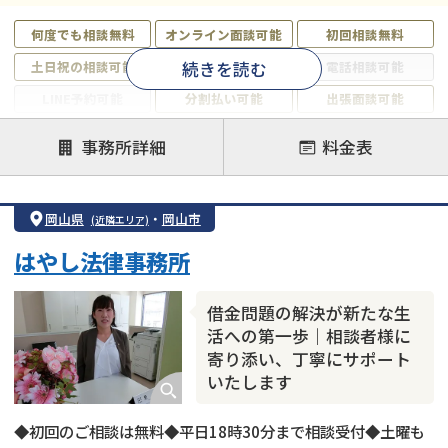
何度でも相談無料
オンライン面談可能
初回相談無料
続きを読む
土日祝の相談可能
19時以降電話可能
電話相談可能
LINE予約可能
分割払い可能
出張面談可能
後払い可能
事務所詳細
料金表
注力案件
借金返済相談・交渉
自己破産
任意整理
岡山県
・
岡山市
(近隣エリア)
個人再生
時効援用
過払い金返還請求
はやし法律事務所
会社破産・法人破産
住宅ローン
消費者金融・サラ金
カードローン
闇金
奨学金
借金問題の解決が新たな生
活への第一歩｜相談者様に
寄り添い、丁寧にサポート
いたします
◆初回のご相談は無料◆平日18時30分まで相談受付◆土曜も