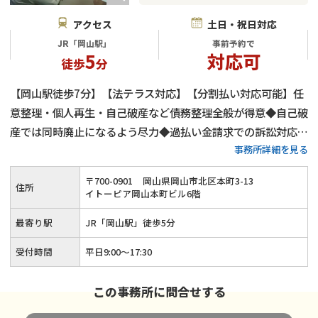
アクセス
土日・祝日対応
JR「岡山駅」
事前予約で
5
対応可
徒歩
分
【岡山駅徒歩7分】【法テラス対応】【分割払い対応可能】任
意整理・個人再生・自己破産など債務整理全般が得意◆自己破
産では同時廃止になるよう尽力◆過払い金請求での訴訟対応も
事務所詳細を見る
可能◆電話・メール・オンラインでの相談も受付中◆依頼者様
の借金問題を迅速に解決できるようにしっかりとサポートさせ
〒
700
-
0901
岡山県岡山市北区本町3-13
住所
ていただきます。
イトーピア岡山本町ビル6階
最寄り駅
JR「岡山駅」徒歩5分
受付時間
平日9:00～17:30
この事務所に問合せする