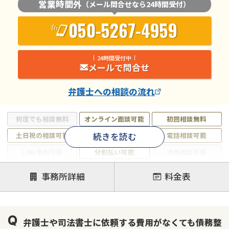
営業時間外
（メール問合せなら24時間受付）
050-5267-4959
24時間受付中
メールで問合せ
弁護士
への相談の流れ
何度でも相談無料
オンライン面談可能
初回相談無料
続きを読む
土日祝の相談可能
19時以降電話可能
電話相談可能
LINE予約可能
分割払い可能
出張面談可能
後払い可能
事務所詳細
料金表
注力案件
借金返済相談・交渉
自己破産
任意整理
弁護士や司法書士に依頼する費用がなくても債務整
個人再生
時効援用
過払い金返還請求