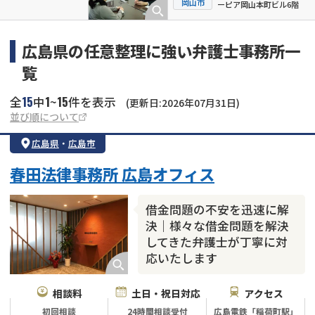
岡山市
ーピア岡山本町ビル6階
広島県の任意整理に強い弁護士事務所一
覧
15
1
15
全
中
~
件を表示
(更新日:2026年07月31日)
並び順について
広島県
・
広島市
春田法律事務所 広島オフィス
借金問題の不安を迅速に解
決｜様々な借金問題を解決
してきた弁護士が丁寧に対
応いたします
相談料
土日・祝日対応
アクセス
初回相談
24時間相談受付
広島電鉄「稲荷町駅」