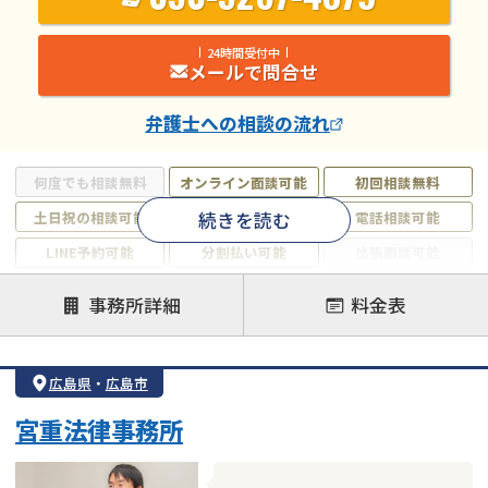
24時間受付中
メールで問合せ
弁護士
への相談の流れ
何度でも相談無料
オンライン面談可能
初回相談無料
続きを読む
土日祝の相談可能
19時以降電話可能
電話相談可能
LINE予約可能
分割払い可能
出張面談可能
後払い可能
事務所詳細
料金表
注力案件
借金返済相談・交渉
自己破産
任意整理
広島県
・
広島市
個人再生
時効援用
過払い金返還請求
宮重法律事務所
会社破産・法人破産
住宅ローン
消費者金融・サラ金
カードローン
闇金
奨学金