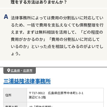
理をする方法はありませんか？
会社破産・法人破産
住宅ローン
消費者金融・サラ金
カードローン
闇金
奨学金
法律事務所によっては費用の分割払いに対応してい
るため、一括で費用を支払えなくても債務整理を行
えます。まずは無料相談を活用して、「どの程度の
費用がかかるのか」「費用の分割払いに対応して
いるのか」といった点を相談してみるのがよいでし
ょう。
広島県
・
庄原市
三浦益隆法律事務所
〒
727
-
0012
広島県庄原市中本町1-3-1
住所
渡辺ビル2階
最寄り駅
JR「備後庄原駅」