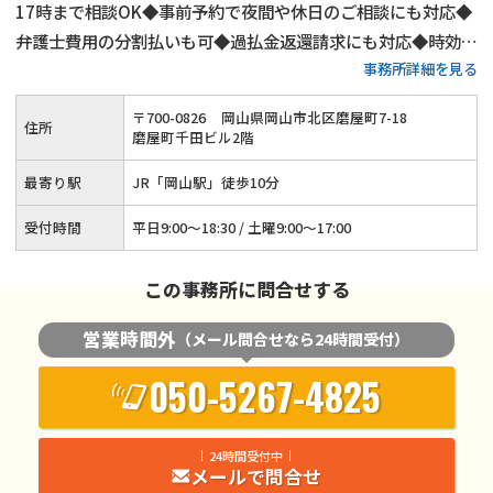
17時まで相談OK◆事前予約で夜間や休日のご相談にも対応◆
弁護士費用の分割払いも可◆過払金返還請求にも対応◆時効の
事務所詳細を見る
援用手続きも承ります◆JR「岡山駅」から徒歩10分◆岡山電
気軌道「郵便局前」から徒歩2分
〒
700
-
0826
岡山県岡山市北区磨屋町7-18
住所
磨屋町千田ビル2階
最寄り駅
JR「岡山駅」徒歩10分
受付時間
平日9:00～18:30 / 土曜9:00～17:00
この事務所に問合せする
営業時間外
（メール問合せなら24時間受付）
050-5267-4825
24時間受付中
メールで問合せ