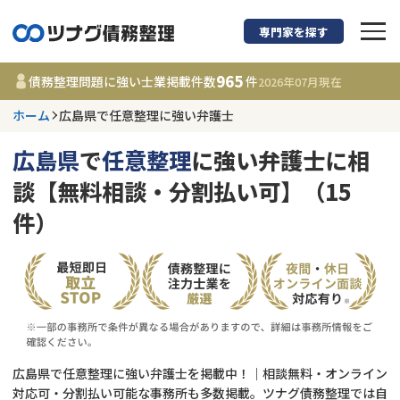
専門家を探す
債務整理に強い弁護
965
債務整理問題に強い士業掲載件数
件
2026年07月
現在
ホーム
広島県で任意整理に強い弁護士
広島県
広島県
で
任意整理
に強い弁護士に相
965
事務所
件
談【無料相談・分割払い可】（15
更新日 :
2026年07月31日
件）
相談内容で探す
借金返済相談・交渉
費用相場
任意整理
コラム
広島県で任意整理に強い弁護士を掲載中！｜相談無料・オンライン
時効援用
債務整理
対応可・分割払い可能な事務所も多数掲載。ツナグ債務整理では自