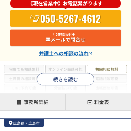
《現在営業中》お電話繋がります
050-5267-4612
24時間受付中
メールで問合せ
弁護士
への相談の流れ
何度でも相談無料
オンライン面談可能
初回相談無料
続きを読む
土日祝の相談可能
19時以降電話可能
電話相談可能
LINE予約可能
分割払い可能
出張面談可能
後払い可能
事務所詳細
料金表
注力案件
借金返済相談・交渉
自己破産
任意整理
広島県
・
広島市
個人再生
時効援用
過払い金返還請求