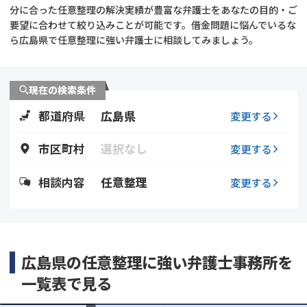
分に合った任意整理の解決実績が豊富な弁護士をあなたの目的・ご
要望に合わせて絞り込みことが可能です。借金問題に悩んでいるな
会社破産・法人破産
個人再生（民事再生）
ら広島県で任意整理に強い弁護士に相談してみましょう。
消費者金融・サラ金
過払金
現在の検索条件
借金問題
闇金
都道府県
広島県
変更する
市区町村
選択なし
変更する
相談内容
任意整理
変更する
広島県の任意整理に強い弁護士事務所を
一覧表で見る