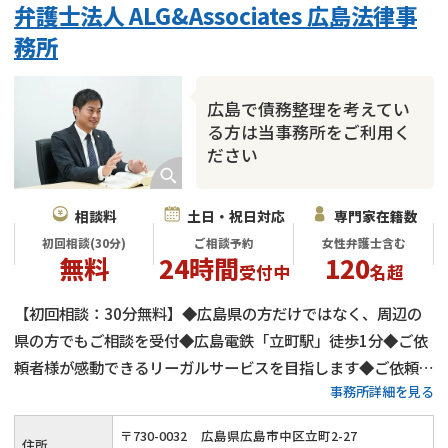
弁護士法人 ALG&Associates 広島法律事
会社破産・法人破産
住宅ローン
消費者金融・サラ金
務所
カードローン
闇金
奨学金
広島で債務整理を考えてい
る方は当事務所をご利用く
ださい
相談料
土日・祝日対応
専門家在籍数
初回相談(30分)
ご相談予約
女性弁護士含む
無料
24時間
120
受付中
名超
【初回相談：30分無料】◆広島県の方だけではなく、周辺の
県の方でもご相談を受付◆広島電鉄「立町駅」徒歩1分◆ご依
頼者様が感動できるリーガルサービスを目指します◆ご依頼者
事務所詳細を見る
様のことを一番に考えた弁護活動を心がけています
〒
730
-
0032
広島県広島市中区立町2-27
住所