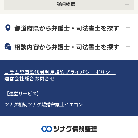
詳細検索
何度でも相談無料
オンライン面談可能
都道府県から
弁護士・司法書士
を探す
初回相談無料
土日祝の相談可能
19時以降電話可能
電話相談可能
北海道・東北
相談内容から
弁護士・司法書士
を探す
LINE予約可能
分割払い可能
関東
北海道
青森県
借金返済相談・交渉
自己破産
出張面談可能
後払い可能
コラム記事
監修者
利用規約
プライバシーポリシー
任意整理
個人再生
東海
岩手県
東京都
宮城県
神奈川県
運営会社
総合お問合せ
時効援用
過払い金返還請求
関西
秋田県
埼玉県
愛知県
山形県
千葉県
静岡県
【運営サービス】
会社破産・法人破産
住宅ローン
ツナグ相続
ツナグ離婚弁護士
イエコン
北陸・甲信越
福島県
茨城県
岐阜県
大阪府
群馬県
山梨県
京都府
消費者金融・サラ金
カードローン・クレジッ
ト会社
中国・四国
栃木県
兵庫県
長野県
奈良県
石川県
闇金
奨学金