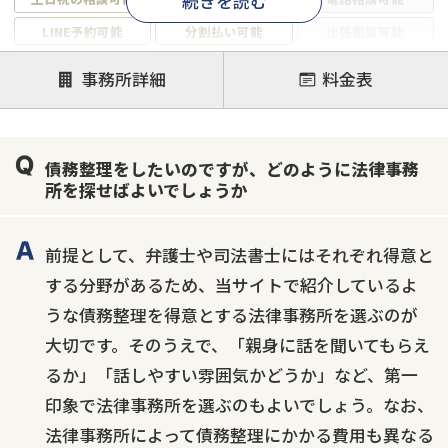
続きを読む
LINE予約可能
分割払い可能
出張面談可能
後払い可能
事務所詳細
料金表
注力案件
借金返済相談・交渉
自己破産
任意整理
債務整理をしたいのですが、どのように法律事務
個人再生
時効援用
過払い金返還請求
所を探せばよいでしょうか
会社破産・法人破産
住宅ローン
消費者金融・サラ金
カードローン
闇金
奨学金
前提として、弁護士や司法書士にはそれぞれ得意と
する分野があるため、当サイトで紹介しているよ
うな債務整理を得意とする法律事務所を選ぶのが
大切です。そのうえで、「親身に話を聞いてもらえ
るか」「話しやすい雰囲気かどうか」など、第一
印象で法律事務所を選ぶのもよいでしょう。なお、
法律事務所によって債務整理にかかる費用も異なる