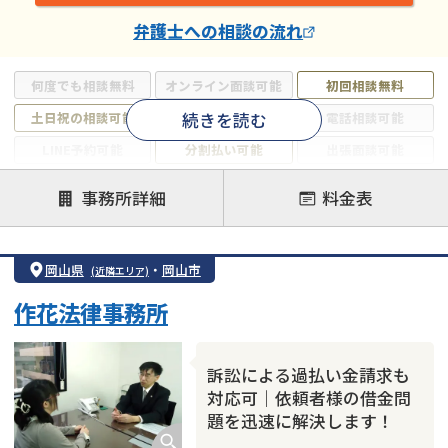
弁護士
への相談の流れ
何度でも相談無料
オンライン面談可能
初回相談無料
続きを読む
土日祝の相談可能
19時以降電話可能
電話相談可能
LINE予約可能
分割払い可能
出張面談可能
後払い可能
事務所詳細
料金表
注力案件
借金返済相談・交渉
自己破産
任意整理
岡山県
・
岡山市
(近隣エリア)
個人再生
時効援用
過払い金返還請求
作花法律事務所
会社破産・法人破産
住宅ローン
消費者金融・サラ金
カードローン
闇金
奨学金
訴訟による過払い金請求も
対応可｜依頼者様の借金問
題を迅速に解決します！