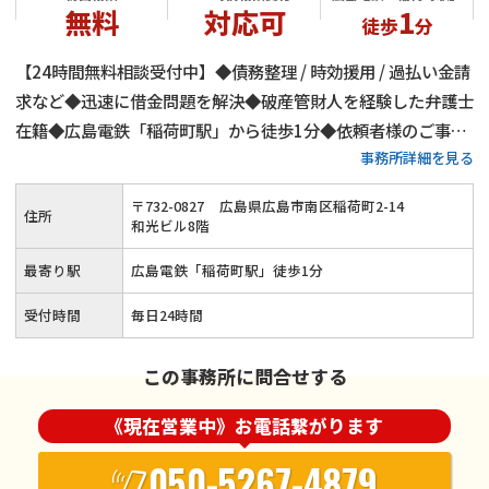
無料
対応可
1
徒歩
分
【24時間無料相談受付中】◆債務整理 / 時効援用 / 過払い金請
求など◆迅速に借金問題を解決◆破産管財人を経験した弁護士
在籍◆広島電鉄「稲荷町駅」から徒歩1分◆依頼者様のご事情
事務所詳細を見る
に寄り添った対応◆弁護士費用に関しても柔軟に対応（後払
い・分割払い可能）◆2016年の設立以来、多くの借金問題を
〒
732
-
0827
広島県広島市南区稲荷町2-14
住所
解決
和光ビル8階
最寄り駅
広島電鉄「稲荷町駅」徒歩1分
受付時間
毎日24時間
この事務所に問合せする
《現在営業中》お電話繋がります
050-5267-4879