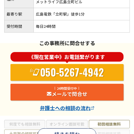
メットライフ広島立町ビル
最寄り駅
広島電鉄「立町駅」徒歩1分
受付時間
毎日24時間
この事務所に問合せする
《現在営業中》お電話繋がります
050-5267-4942
24時間受付中
メールで問合せ
弁護士
への相談の流れ
何度でも相談無料
オンライン面談可能
初回相談無料
土日祝の相談可能
19時以降電話可能
電話相談可能