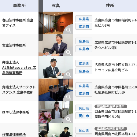
事務所
写真
住所
広島県
広島県広島市南区稲荷町2-14
春田法律事務所 広島
光ビル8階
オフィス
横スクロール可能
広島市
広島県
広島県広島市中区鉄砲町1-1
宮重法律事務所
佐々木ビル9階
広島市
弁護士法人
広島県
広島県広島市中区立町2-27 
ALG&Associates 広
トライフ広島立町ビル
広島市
島法律事務所
広島県
広島県広島市中区基町11-10
弁護士法人プロテクト
社広島紙屋町ビル5F
スタンス 広島事務所
広島市
広島県
の近隣事務所
岡山県
岡山県岡山市北区磨屋町7-18
はやし法律事務所
岡山市
屋町千田ビル2階
広島県
の近隣事務所
岡山県
岡山県岡山市北区本町3-13 
作花法律事務所