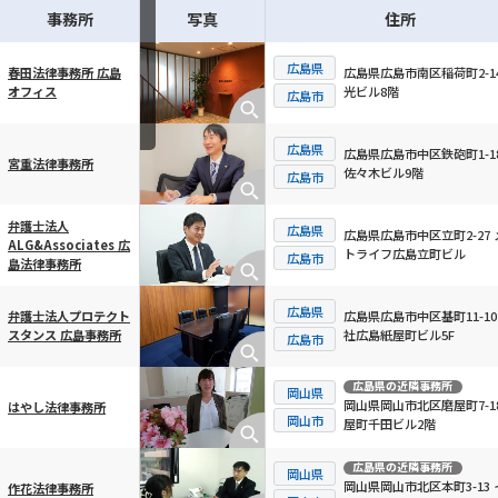
事務所
写真
住所
広島県
広島県広島市南区稲荷町2-14
春田法律事務所 広島
光ビル8階
オフィス
横スクロール可能
広島市
広島県
広島県広島市中区鉄砲町1-1
宮重法律事務所
佐々木ビル9階
広島市
弁護士法人
広島県
広島県広島市中区立町2-27 
ALG&Associates 広
トライフ広島立町ビル
広島市
島法律事務所
広島県
広島県広島市中区基町11-10
弁護士法人プロテクト
社広島紙屋町ビル5F
スタンス 広島事務所
広島市
広島県
の近隣事務所
岡山県
岡山県岡山市北区磨屋町7-18
はやし法律事務所
岡山市
屋町千田ビル2階
広島県
の近隣事務所
岡山県
岡山県岡山市北区本町3-13 
作花法律事務所