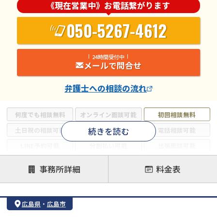
《現在営業中》お電話繋がります
050-5267-4612
24時間受付中
メールで問合せ
弁護士
への相談の流れ
何度でも相談無料
オンライン面談可能
初回相談無料
続きを読む
土日祝の相談可能
19時以降電話可能
電話相談可能
LINE予約可能
分割払い可能
出張面談可能
後払い可能
事務所詳細
料金表
注力案件
借金返済相談・交渉
自己破産
任意整理
広島県
・
広島市
個人再生
時効援用
過払い金返還請求