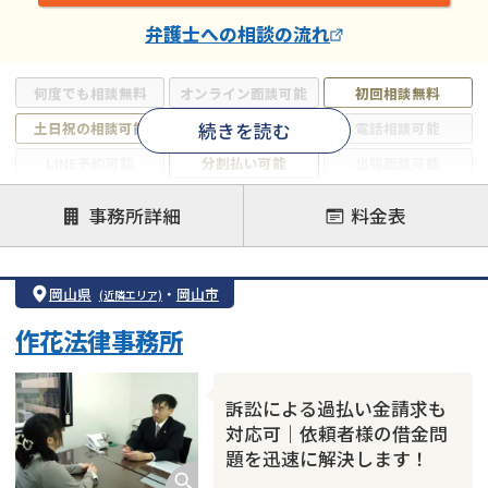
弁護士
への相談の流れ
何度でも相談無料
オンライン面談可能
初回相談無料
続きを読む
土日祝の相談可能
19時以降電話可能
電話相談可能
LINE予約可能
分割払い可能
出張面談可能
後払い可能
事務所詳細
料金表
注力案件
借金返済相談・交渉
自己破産
任意整理
岡山県
・
岡山市
(近隣エリア)
個人再生
時効援用
過払い金返還請求
作花法律事務所
会社破産・法人破産
住宅ローン
消費者金融・サラ金
カードローン
闇金
奨学金
訴訟による過払い金請求も
対応可｜依頼者様の借金問
題を迅速に解決します！