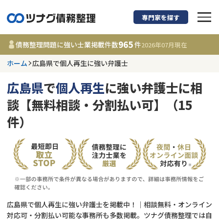
専門家を探す
債務整理に強い弁護
965
債務整理問題に強い士業掲載件数
件
2026年07月
現在
ホーム
広島県で個人再生に強い弁護士
広島県
広島県
で
個人再生
に強い弁護士に相
965
事務所
件
談【無料相談・分割払い可】（15
更新日 :
2026年07月31日
件）
相談内容で探す
借金返済相談・交渉
費用相場
任意整理
コラム
広島県で個人再生に強い弁護士を掲載中！｜相談無料・オンライン
時効援用
債務整理
対応可・分割払い可能な事務所も多数掲載。ツナグ債務整理では自