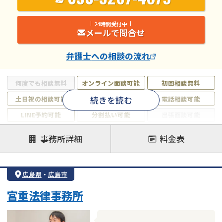
24時間受付中
メールで問合せ
弁護士
への相談の流れ
何度でも相談無料
オンライン面談可能
初回相談無料
続きを読む
土日祝の相談可能
19時以降電話可能
電話相談可能
LINE予約可能
分割払い可能
出張面談可能
後払い可能
事務所詳細
料金表
注力案件
借金返済相談・交渉
自己破産
任意整理
広島県
・
広島市
個人再生
時効援用
過払い金返還請求
宮重法律事務所
会社破産・法人破産
住宅ローン
消費者金融・サラ金
カードローン
闇金
奨学金