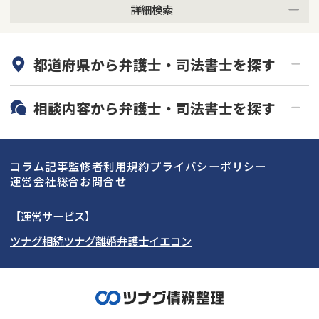
詳細検索
何度でも相談無料
オンライン面談可能
都道府県から
弁護士・司法書士
を探す
初回相談無料
土日祝の相談可能
19時以降電話可能
電話相談可能
北海道・東北
相談内容から
弁護士・司法書士
を探す
LINE予約可能
分割払い可能
関東
北海道
青森県
借金返済相談・交渉
自己破産
出張面談可能
後払い可能
コラム記事
監修者
利用規約
プライバシーポリシー
任意整理
個人再生
東海
岩手県
東京都
宮城県
神奈川県
運営会社
総合お問合せ
時効援用
過払い金返還請求
関西
秋田県
埼玉県
愛知県
山形県
千葉県
静岡県
【運営サービス】
会社破産・法人破産
住宅ローン
ツナグ相続
ツナグ離婚弁護士
イエコン
北陸・甲信越
福島県
茨城県
岐阜県
大阪府
群馬県
山梨県
京都府
消費者金融・サラ金
カードローン・クレジッ
ト会社
中国・四国
栃木県
兵庫県
長野県
奈良県
石川県
闇金
奨学金