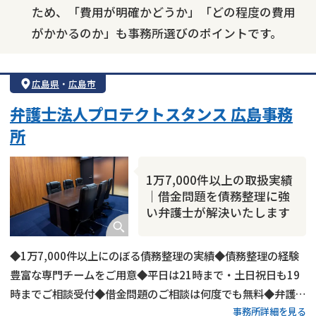
ため、「費用が明確かどうか」「どの程度の費用
がかかるのか」も事務所選びのポイントです。
広島県
・
広島市
弁護士法人プロテクトスタンス 広島事務
所
1万7,000件以上の取扱実績
｜借金問題を債務整理に強
い弁護士が解決いたします
◆1万7,000件以上にのぼる債務整理の実績◆債務整理の経験
豊富な専門チームをご用意◆平日は21時まで・土日祝日も19
時までご相談受付◆借金問題のご相談は何度でも無料◆弁護士
事務所詳細を見る
費用の分割払い可◆広島電鉄「紙屋町東駅」から徒歩1分