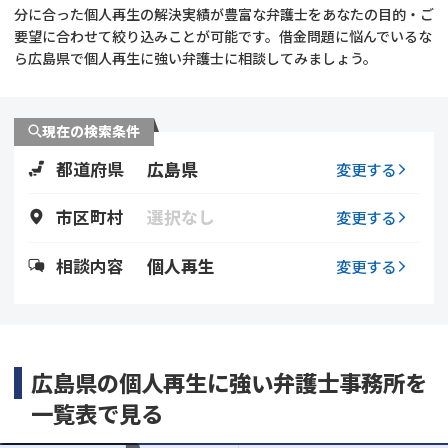
分に合った個人再生の解決実績が豊富な弁護士をあなたの目的・ご
要望に合わせて絞り込みことが可能です。借金問題に悩んでいるな
会社破産・法人破産
個人再生（民事再生）
ら広島県で個人再生に強い弁護士に相談してみましょう。
消費者金融・サラ金
過払金
現在の検索条件
借金問題
闇金
都道府県
広島県
変更する
市区町村
選択なし
変更する
相談内容
個人再生
変更する
広島県の個人再生に強い弁護士事務所を
一覧表で見る