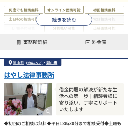
何度でも相談無料
オンライン面談可能
初回相談無料
続きを読む
土日祝の相談可能
19時以降電話可能
電話相談可能
LINE予約可能
分割払い可能
出張面談可能
後払い可能
事務所詳細
料金表
注力案件
借金返済相談・交渉
自己破産
任意整理
岡山県
・
岡山市
(近隣エリア)
個人再生
時効援用
過払い金返還請求
はやし法律事務所
会社破産・法人破産
住宅ローン
消費者金融・サラ金
カードローン
闇金
奨学金
借金問題の解決が新たな生
活への第一歩｜相談者様に
寄り添い、丁寧にサポート
いたします
◆初回のご相談は無料◆平日18時30分まで相談受付◆土曜も