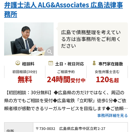
弁護士法人 ALG&Associates 広島法律事
会社破産・法人破産
住宅ローン
消費者金融・サラ金
務所
カードローン
闇金
奨学金
広島で債務整理を考えてい
る方は当事務所をご利用く
ださい
相談料
土日・祝日対応
専門家在籍数
初回相談(30分)
ご相談予約
女性弁護士含む
無料
24時間
120
受付中
名超
【初回相談：30分無料】◆広島県の方だけではなく、周辺の
県の方でもご相談を受付◆広島電鉄「立町駅」徒歩1分◆ご依
頼者様が感動できるリーガルサービスを目指します◆ご依頼者
事務所詳細を見る
様のことを一番に考えた弁護活動を心がけています
〒
730
-
0032
広島県広島市中区立町2-27
住所