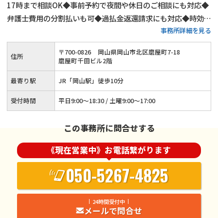
17時まで相談OK◆事前予約で夜間や休日のご相談にも対応◆
弁護士費用の分割払いも可◆過払金返還請求にも対応◆時効の
事務所詳細を見る
援用手続きも承ります◆JR「岡山駅」から徒歩10分◆岡山電
気軌道「郵便局前」から徒歩2分
〒
700
-
0826
岡山県岡山市北区磨屋町7-18
住所
磨屋町千田ビル2階
最寄り駅
JR「岡山駅」徒歩10分
受付時間
平日9:00～18:30 / 土曜9:00～17:00
この事務所に問合せする
《現在営業中》お電話繋がります
050-5267-4825
24時間受付中
メールで問合せ