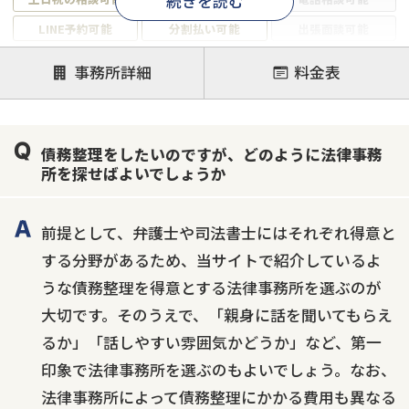
続きを読む
LINE予約可能
分割払い可能
出張面談可能
後払い可能
事務所詳細
料金表
注力案件
借金返済相談・交渉
自己破産
任意整理
債務整理をしたいのですが、どのように法律事務
個人再生
時効援用
過払い金返還請求
所を探せばよいでしょうか
会社破産・法人破産
住宅ローン
消費者金融・サラ金
カードローン
闇金
奨学金
前提として、弁護士や司法書士にはそれぞれ得意と
する分野があるため、当サイトで紹介しているよ
うな債務整理を得意とする法律事務所を選ぶのが
大切です。そのうえで、「親身に話を聞いてもらえ
るか」「話しやすい雰囲気かどうか」など、第一
印象で法律事務所を選ぶのもよいでしょう。なお、
法律事務所によって債務整理にかかる費用も異なる