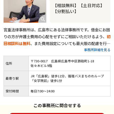
【相談無料】【土日対応】
【分割払い】
宮重法律事務所は、広島市にある法律事務所です。借金にお困
りの方が弁護士費用の心配をせずにご相談いただけるよう、
初
回相談料は無料
、また費用設定についても最大限の配慮を行な
事務所詳細を見る
っています。
これまで承ってきた借金問題のご相談は3000件
以上
。経験の中で培ってきた知識を活かし、一人一人のご状況
〒
730
-
0017
広島県広島市中区鉄砲町1-18
住所
に合わせ、有益となる選択肢をご提示いたします。
受任後はす
佐々木ビル9階
ぐに債権者に向けて受任通知を発送し、ひとまず取り立てをス
JR「広島駅」徒歩12分、循環バスまちのわループ
トップ
しますが、支払いはその翌月からで構いません。まずは
最寄り駅
「女学院前」徒歩1分
当事務所にご相談いただき、少しでも借金のストレスを解消し
受付時間
毎日7:00〜24:00
ていただければ幸いです。
この事務所に問合せする