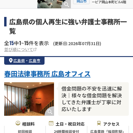
岡山市
ーピア岡山本町ビル6階
広島県の個人再生に強い弁護士事務所一
覧
15
1
15
全
中
~
件を表示
(更新日:2026年07月31日)
並び順について
広島県
・
広島市
春田法律事務所 広島オフィス
借金問題の不安を迅速に解
決｜様々な借金問題を解決
してきた弁護士が丁寧に対
応いたします
相談料
土日・祝日対応
アクセス
初回相談
24時間相談受付
広島電鉄「稲荷町駅」