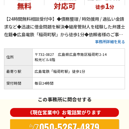
無料
対応可
1
徒歩
分
【24時間無料相談受付中】◆債務整理 / 時効援用 / 過払い金請
求など◆迅速に借金問題を解決◆破産管財人を経験した弁護士
在籍◆広島電鉄「稲荷町駅」から徒歩1分◆依頼者様のご事情
事務所詳細を見る
に寄り添った対応◆弁護士費用に関しても柔軟に対応（後払
い・分割払い可能）◆2016年の設立以来、多くの借金問題を
〒
732
-
0827
広島県広島市南区稲荷町2-14
住所
解決
和光ビル8階
最寄り駅
広島電鉄「稲荷町駅」徒歩1分
受付時間
毎日24時間
この事務所に問合せする
《現在営業中》お電話繋がります
050-5267-4879