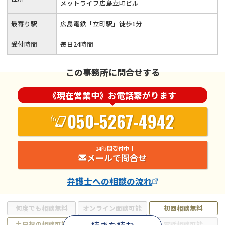
メットライフ広島立町ビル
最寄り駅
広島電鉄「立町駅」徒歩1分
受付時間
毎日24時間
この事務所に問合せする
《現在営業中》お電話繋がります
050-5267-4942
24時間受付中
メールで問合せ
弁護士
への相談の流れ
何度でも相談無料
オンライン面談可能
初回相談無料
土日祝の相談可能
19時以降電話可能
電話相談可能