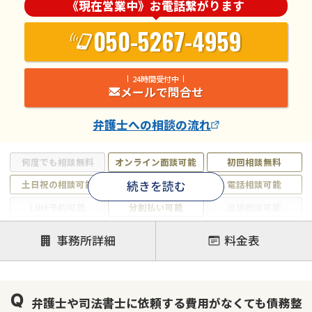
《現在営業中》お電話繋がります
050-5267-4959
24時間受付中
メールで問合せ
弁護士
への相談の流れ
何度でも相談無料
オンライン面談可能
初回相談無料
続きを読む
土日祝の相談可能
19時以降電話可能
電話相談可能
LINE予約可能
分割払い可能
出張面談可能
後払い可能
事務所詳細
料金表
注力案件
借金返済相談・交渉
自己破産
任意整理
弁護士や司法書士に依頼する費用がなくても債務整
個人再生
時効援用
過払い金返還請求