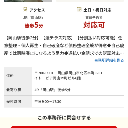
アクセス
土日・祝日対応
JR「岡山駅」
事前予約で
5
対応可
徒歩
分
【岡山駅徒歩7分】【法テラス対応】【分割払い対応可能】任
意整理・個人再生・自己破産など債務整理全般が得意◆自己破
産では同時廃止になるよう尽力◆過払い金請求での訴訟対応も
事務所詳細を見る
可能◆電話・メール・オンラインでの相談も受付中◆依頼者様
の借金問題を迅速に解決できるようにしっかりとサポートさせ
〒
700
-
0901
岡山県岡山市北区本町3-13
住所
ていただきます。
イトーピア岡山本町ビル6階
最寄り駅
JR「岡山駅」徒歩5分
受付時間
平日9:00～17:30
この事務所に問合せする