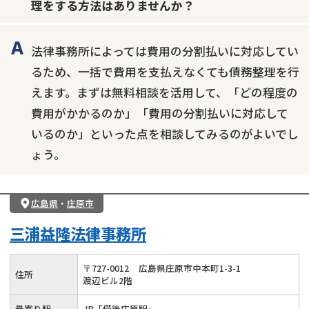
理をする方法はありませんか？
会社破産・法人破産
住宅ローン
消費者金融・サラ金
カードローン
闇金
奨学金
法律事務所によっては費用の分割払いに対応してい
るため、一括で費用を支払えなくても債務整理を行
えます。まずは無料相談を活用して、「どの程度の
費用がかかるのか」「費用の分割払いに対応して
いるのか」といった点を相談してみるのがよいでし
ょう。
広島県
・
庄原市
三浦益隆法律事務所
〒
727
-
0012
広島県庄原市中本町1-3-1
住所
渡辺ビル2階
最寄り駅
JR「備後庄原駅」