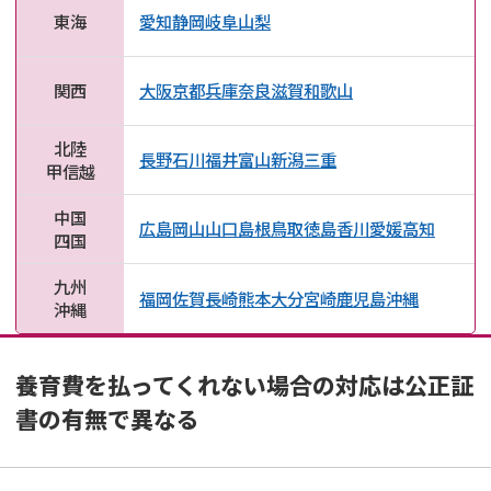
東海
愛知
静岡
岐阜
山梨
関西
大阪
京都
兵庫
奈良
滋賀
和歌山
北陸
長野
石川
福井
富山
新潟
三重
甲信越
中国
広島
岡山
山口
島根
鳥取
徳島
香川
愛媛
高知
四国
九州
福岡
佐賀
長崎
熊本
大分
宮崎
鹿児島
沖縄
沖縄
養育費を払ってくれない場合の対応は公正証
書の有無で異なる