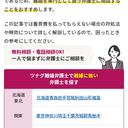
であるため、
離婚を専門として扱う弁護士に相談する
ことをおすすめ
します。
この記事では養育費を払ってもらえない場合の対処法
や時効について詳しく解説しているので、困ったとき
の参考にしてください。
無料相談・電話相談OK!
一人で悩まずに弁護士にご相談を
ツナグ離婚弁護士で
離婚に強い
弁護士を探す
北海道
北海道
青森
岩手
宮城
秋田
山形
福島
東北
関東
東京
神奈川
埼玉
千葉
茨城
群馬
栃木