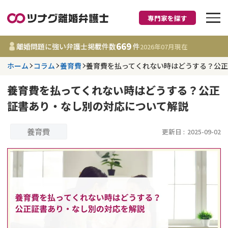
専門家を探す
離婚に強い弁護士
669
離婚問題に強い弁護士掲載件数
件
2026年07月
現在
ホーム
コラム
養育費
養育費を払ってくれない時はどうする？公
都道府県を選択
養育費を払ってくれない時はどうする？公正
669
事務所
件
証書あり・なし別の対応について解説
更新日 :
2026年07月31日
養育費
更新日 :
2025-09-02
相談内容で探す
離婚前相談
費用相場
離婚裁判
コラム
DV
財産分与