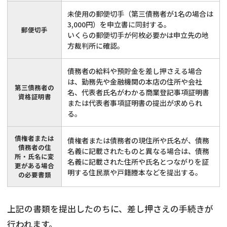
未使用の郵便切手（第三債務者が1名の場合は
3,000円）を申立書に同封する。
郵便切手
いくらの郵便切手が何枚必要かは申立先の地
方裁判所に確認。
債務者の給料や預貯金を差し押さえる場合
は、勤務先や金融機関の本店の住所や会社
第三債務者の
名、代表者氏名がわかる商業登記事項証明書
資格証明書
または代表者事項証明書の提出が求められ
る。
債権者または
債権者または債務者の現住所や氏名が、債務
債務者の住
名義に記載されたものと異なる場合は、債務
所・氏名に変
名義に記載された住所や氏名とつながりを証
更がある場合
明する住民票や戸籍謄本などを提出する。
の必要書類
上記の書類を提出したのちに、差し押さえの手続きが
行われます。