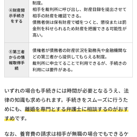
制度。
相手を裁判所に呼び出し、財産目録を提出させて
④財産開
示手続き
相手の財産を確認できる。
をする
債務者側は保有財産で嘘をつくと、懲役または罰
金刑を科せられるため財産を把握できる可能性が
高い。
債権者が債務者の財産状況を勤務先や金融機関な
⑤第三者
どの第三者から提供してもらえる制度。
からの情
報取得手
裁判所に申立てることで利用できるが、手続きの
続
利用には要件がある。
いずれの場合も手続きには時間が必要となるうえ、法
律の知識も求められます。手続きをスムーズに行うた
めにも、
離婚を専門とする弁護士に相談するのがおす
すめ
です。
なお、養育費の請求は相手が無職の場合でもできるケ