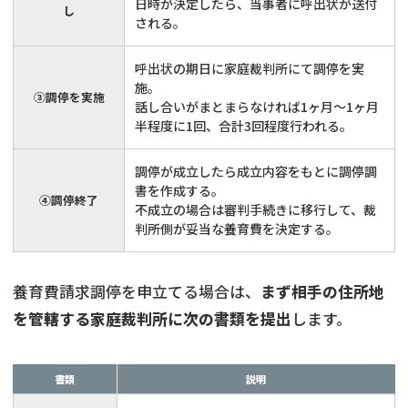
日時が決定したら、当事者に呼出状が送付
し
される。
呼出状の期日に家庭裁判所にて調停を実
施。
③調停を実施
話し合いがまとまらなければ1ヶ月～1ヶ月
半程度に1回、合計3回程度行われる。
調停が成立したら成立内容をもとに調停調
書を作成する。
④調停終了
不成立の場合は審判手続きに移行して、裁
判所側が妥当な養育費を決定する。
養育費請求調停を申立てる場合は、
まず相手の住所地
を管轄する家庭裁判所に次の書類を提出
します。
書類
説明