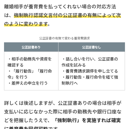
離婚相手が養育費を払ってくれない場合の対応方法
は、
強制執行認諾文言付の公正証書の有無によって次
のように変わります
。
公正証書の有無で変わる養育費請求
公正証書あり
公正証書なし
・相手の勤務先や資産を
・話し合いを行い、公正証書の
確認する
作成を試みる
・「履行勧告」「履行命
・養育費請求調停を申し立てる
令」を行う
・履行勧告・履行命令を経て強
・差押えの申立を行う
制執行へ
詳しくは後述しますが、公正証書ありの場合は相手が
支払いに応じなかった際に相手の勤務先や銀行口座な
どを把握したうえで、
「強制執行」を実施すれば確実
に養育費を回収可能
です。