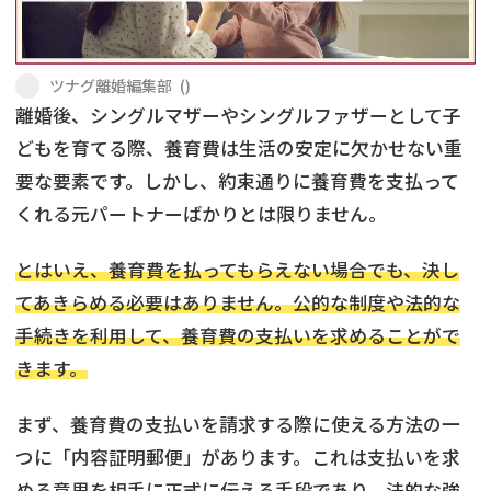
不貞・不倫慰謝料請求
養育費
ツナグ離婚編集部
(
)
養育費問題
離婚裁判
離婚後、シングルマザーやシングルファザーとして子
どもを育てる際、養育費は生活の安定に欠かせない重
内縁の夫婦
慰謝料
要な要素です。しかし、約束通りに養育費を支払って
国際離婚
くれる元パートナーばかりとは限りません。
とはいえ、養育費を払ってもらえない場合でも、決し
DV
てあきらめる必要はありません。公的な制度や法的な
離婚の相談先
手続きを利用して、養育費の支払いを求めることがで
きます。
離婚したくない
まず、養育費の支払いを請求する際に使える方法の一
その他の男女問題
つに「内容証明郵便」があります。これは支払いを求
める意思を相手に正式に伝える手段であり、法的な強