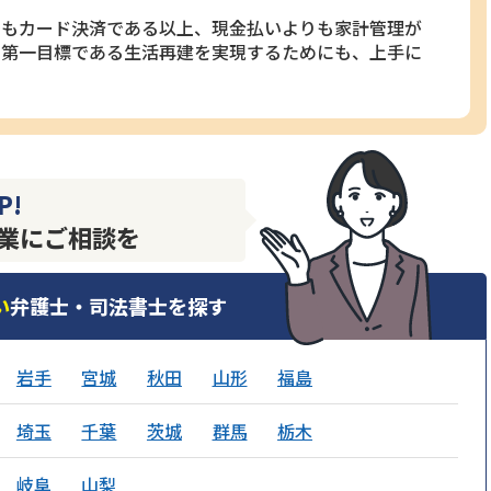
でもカード決済である以上、現金払いよりも家計管理が
の第一目標である生活再建を実現するためにも、上手に
P!
業にご相談を
い
弁護士・司法書士を探す
岩手
宮城
秋田
山形
福島
埼玉
千葉
茨城
群馬
栃木
岐阜
山梨