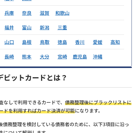
兵庫
奈良
滋賀
和歌山
福井
富山
新潟
三重
山口
島根
鳥取
徳島
香川
愛媛
高知
長崎
熊本
大分
宮崎
鹿児島
沖縄
デビットカードとは？
査なしで利用できるカードで、
債務整理後にブラックリストに
ードを利用すればカード決済が可能
になります。
後債務整理を検討している債務者のために、以下3項目に沿っ
性について解説します。