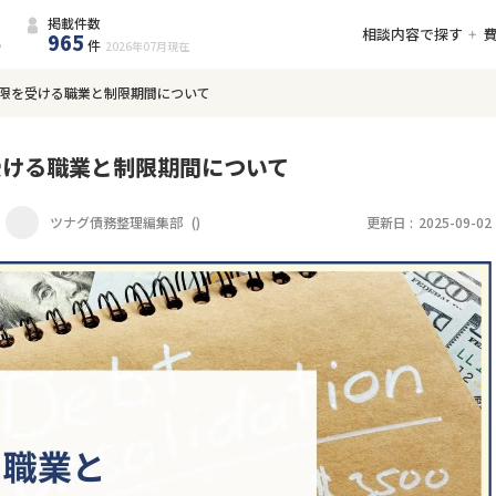
掲載件数
相談内容で探す
965
件
2026年07月
現在
限を受ける職業と制限期間について
受ける職業と制限期間について
ツナグ債務整理編集部
(
)
更新日 :
2025-09-02