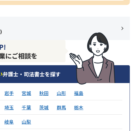
)
P!
業にご相談を
い
弁護士・司法書士を探す
岩手
宮城
秋田
山形
福島
埼玉
千葉
茨城
群馬
栃木
岐阜
山梨