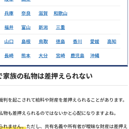
兵庫
奈良
滋賀
和歌山
福井
富山
新潟
三重
山口
島根
鳥取
徳島
香川
愛媛
高知
長崎
熊本
大分
宮崎
鹿児島
沖縄
で家族の私物は差押えられない
裁判を起こされて給料や財産を差押えられることがあります。
私物も差押えられるのではないかと心配になりますよね。
られません。
ただし、共有名義や所有者が曖昧な財産は差押え