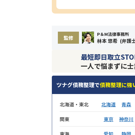
P＆M法律事務所
監修
林本 悠希
(
弁護
最短即日取立STO
一人で悩まずに士
ツナグ債務整理で
債務整理に強
北海道・東北
北海道
青森
関東
東京
神奈川
東海
愛知
静岡