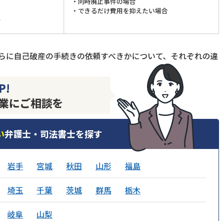
・同時廃止事件の場合
・できるだけ費用を抑えたい場合
合
らに自己破産の手続きの依頼すべきかについて、それぞれの違
P!
業にご相談を
い
弁護士・司法書士を探す
岩手
宮城
秋田
山形
福島
埼玉
千葉
茨城
群馬
栃木
岐阜
山梨