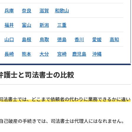
兵庫
奈良
滋賀
和歌山
福井
富山
新潟
三重
山口
島根
鳥取
徳島
香川
愛媛
高知
長崎
熊本
大分
宮崎
鹿児島
沖縄
弁護士と司法書士の比較
司法書士では、どこまで依頼者の代わりに業務できるかに違い
自己破産の手続きでは、司法書士は代理人にはなれません。