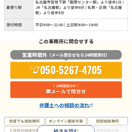
名古屋市営地下鉄「国際センター駅」より徒歩1分 /
最寄り駅
JR「名古屋駅」より徒歩6分 / 名鉄・近鉄「名古屋
駅」より徒歩8分
受付時間
平日9:00～21:00 / 土日祝9:00～19:00
この事務所に問合せする
営業時間外
（メール問合せなら24時間受付）
050-5267-4705
24時間受付中
メールで問合せ
弁護士
への相談の流れ
何度でも相談無料
オンライン面談可能
初回相談無料
続きを読む
土日祝の相談可能
19時以降電話可能
電話相談可能