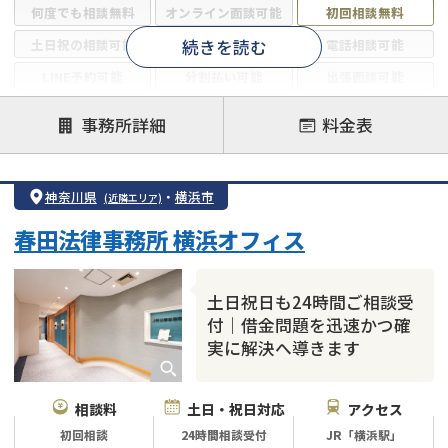
何度でも相談無料
オンライン面談可能
初回相談無料
続きを読む
土日祝の相談可能
19時以降電話可能
電話相談可能
LINE予約可能
分割払い可能
出張面談可能
後払い可能
事務所詳細
料金表
注力案件
借金返済相談・交渉
自己破産
任意整理
神奈川県
・
横浜市
(近隣エリア)
個人再生
時効援用
過払い金返還請求
春田法律事務所 横浜オフィス
会社破産・法人破産
住宅ローン
消費者金融・サラ金
カードローン
闇金
奨学金
土日祝日も24時間ご相談受
付｜借金問題を迅速かつ確
実に解決へ導きます
相談料
土日・祝日対応
アクセス
初回相談
24時間相談受付
JR「横浜駅」