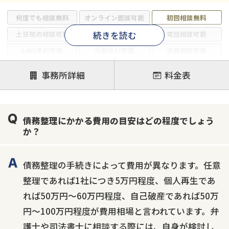
何度でも相談無料
オンライン面談可能
初回相談無料
続きを読む
土日祝の相談可能
19時以降電話可能
電話相談可能
LINE予約可能
分割払い可能
出張面談可能
後払い可能
事務所詳細
料金表
注力案件
借金返済相談・交渉
自己破産
任意整理
債務整理にかかる費用の目安はどの程度でしょう
個人再生
時効援用
過払い金返還請求
か？
会社破産・法人破産
住宅ローン
消費者金融・サラ金
カードローン
闇金
奨学金
債務整理の手続きによって費用が異なります。任意
整理であれば1社につき5万円程度、個人再生であ
れば50万円〜60万円程度、自己破産であれば50万
円〜100万円程度が費用相場と言われています。弁
護士や司法書士に相談する際には、自身が検討し