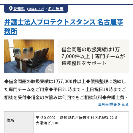
愛知県
・
名古屋市
(近隣エリア)
弁護士法人プロテクトスタンス 名古屋事
務所
借金問題の取扱実績は1万
7,000件以上｜専門チームが
債務整理をサポート
◆借金問題の取扱実績は1万7,000件以上◆債務整理に熟練し
た専門チームをご用意◆平日21時まで・土日祝日19時までご
相談を受付◆借金のお悩みは何回でもご相談無料◆弁護士費用
事務所詳細を見る
の分割払い可◆名古屋市営地下鉄「国際センター駅」から徒歩
1分
〒
450
-
0002
愛知県名古屋市中村区名駅3-22-8
住所
大東海ビル8F