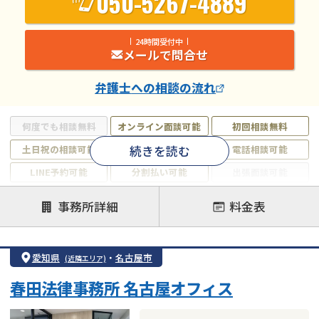
050-5267-4889
24時間受付中
メールで問合せ
弁護士
への相談の流れ
何度でも相談無料
オンライン面談可能
初回相談無料
続きを読む
土日祝の相談可能
19時以降電話可能
電話相談可能
LINE予約可能
分割払い可能
出張面談可能
後払い可能
事務所詳細
料金表
注力案件
借金返済相談・交渉
自己破産
任意整理
愛知県
・
名古屋市
(近隣エリア)
個人再生
時効援用
過払い金返還請求
春田法律事務所 名古屋オフィス
会社破産・法人破産
住宅ローン
消費者金融・サラ金
カードローン
闇金
奨学金