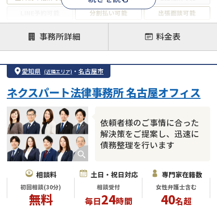
LINE予約可能
分割払い可能
出張面談可能
後払い可能
事務所詳細
料金表
注力案件
借金返済相談・交渉
自己破産
任意整理
愛知県
・
名古屋市
(近隣エリア)
個人再生
時効援用
過払い金返還請求
ネクスパート法律事務所 名古屋オフィス
会社破産・法人破産
住宅ローン
消費者金融・サラ金
カードローン
闇金
奨学金
依頼者様のご事情に合った
解決策をご提案し、迅速に
債務整理を行います
相談料
土日・祝日対応
専門家在籍数
初回相談(30分)
相談受付
女性弁護士含む
無料
24
40
毎日
時間
名超