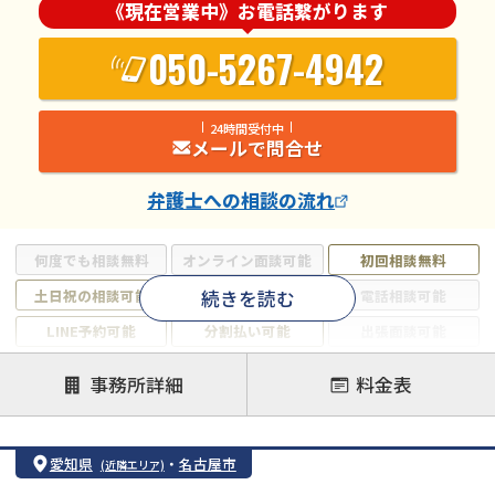
《現在営業中》お電話繋がります
050-5267-4942
24時間受付中
メールで問合せ
弁護士
への相談の流れ
何度でも相談無料
オンライン面談可能
初回相談無料
続きを読む
土日祝の相談可能
19時以降電話可能
電話相談可能
LINE予約可能
分割払い可能
出張面談可能
後払い可能
事務所詳細
料金表
注力案件
借金返済相談・交渉
自己破産
任意整理
愛知県
・
名古屋市
(近隣エリア)
個人再生
時効援用
過払い金返還請求