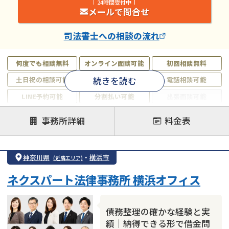
24時間受付中
メールで問合せ
司法書士
への相談の流れ
何度でも相談無料
オンライン面談可能
初回相談無料
続きを読む
土日祝の相談可能
19時以降電話可能
電話相談可能
LINE予約可能
分割払い可能
出張面談可能
後払い可能
事務所詳細
料金表
注力案件
借金返済相談・交渉
自己破産
任意整理
神奈川県
・
横浜市
(近隣エリア)
個人再生
時効援用
過払い金返還請求
ネクスパート法律事務所 横浜オフィス
会社破産・法人破産
住宅ローン
消費者金融・サラ金
カードローン
闇金
奨学金
債務整理の確かな経験と実
績｜納得できる形で借金問