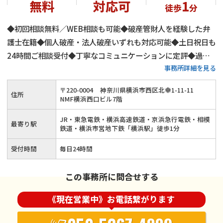
無料
対応可
1
徒歩
分
◆初回相談無料／WEB相談も可能◆破産管財人を経験した弁
護士在籍◆個人破産・法人破産いずれも対応可能◆土日祝日も
24時間ご相談受付◆丁寧なコミュニケーションに定評◆過払
事務所詳細を見る
い金返還請求や時効援用のご相談にも対応◆JR・東急電鉄・
横浜高速鉄道・京浜急行電鉄・相模鉄道・横浜市営地下鉄「横
〒
220
-
0004
神奈川県横浜市西区北幸1-11-11
住所
浜駅」から徒歩1分
NMF横浜西口ビル7階
JR・東急電鉄・横浜高速鉄道・京浜急行電鉄・相模
最寄り駅
鉄道・横浜市営地下鉄「横浜駅」徒歩1分
受付時間
毎日24時間
この事務所に問合せする
《現在営業中》お電話繋がります