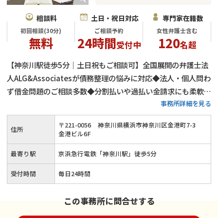
相談料
土日・祝日対応
専門家在籍数
初回相談(30分)
ご相談予約
女性弁護士含む
無料
24時間
120
受付中
名超
【神奈川駅徒歩5分｜土日祝もご相談可】全国展開の弁護士法
人ALG&Associatesが債務整理の悩みに対応◆法人・個人問わ
ず借金問題のご相談多数◆分割払いや過払い金請求にも柔軟対
事務所詳細を見る
応◆女性弁護士在籍◎
〒
221
-
0056
神奈川県横浜市神奈川区金港町7-3
住所
金港ビル6F
最寄り駅
京浜急行電鉄「神奈川駅」徒歩5分
受付時間
毎日24時間
この事務所に問合せする