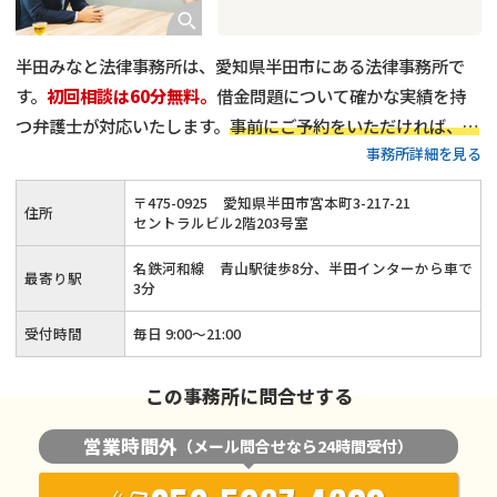
半田みなと法律事務所は、愛知県半田市にある法律事務所で
す。
初回相談は60分無料。
借金問題について確かな実績を持
つ弁護士が対応いたします。
事前にご予約をいただければ、平
事務所詳細を見る
日18時以降や、土日祝日のご相談にも対応可能
です。
プライ
バシーを守る完全個室を完備
しています。どうぞお気軽にご相
〒
475
-
0925
愛知県半田市宮本町3-217-21
住所
談ください。
セントラルビル2階203号室
名鉄河和線 青山駅徒歩8分、半田インターから車で
最寄り駅
3分
受付時間
毎日 9:00～21:00
この事務所に問合せする
営業時間外
（メール問合せなら24時間受付）