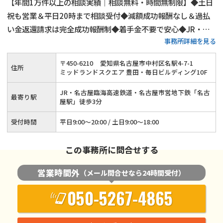
【年間1万件以上の相談実績｜相談無料・時間無制限】◆土日
祝も営業＆平日20時まで相談受付◆減額成功報酬なし＆過払
い金返還請求は完全成功報酬制◆着手金不要で安心◆JR・近
事務所詳細を見る
鉄・名鉄「名古屋駅」徒歩3分◆借金の時効（消滅時効・時効
援用）にも対応◆完全個室の相談室でプライバシーを確保◆借
〒
450
-
6210
愛知県名古屋市中村区名駅4-7-1
住所
金問題の解決は当事務所へ！≪事前予約でオンライン相談も可
ミッドランドスクエア 豊田・毎日ビルディング10F
≫
JR・名古屋臨海高速鉄道・名古屋市営地下鉄「名古
最寄り駅
屋駅」徒歩3分
受付時間
平日9:00〜20:00 / 土日9:00〜18:00
この事務所に問合せする
営業時間外
（メール問合せなら24時間受付）
050-5267-4865