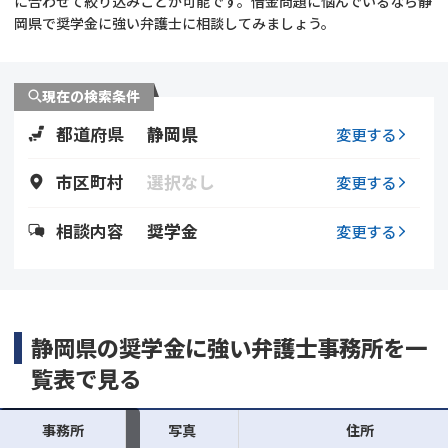
に合わせて絞り込みことが可能です。借金問題に悩んでいるなら静
岡県で奨学金に強い弁護士に相談してみましょう。
会社破産・法人破産
個人再生（民事再生）
消費者金融・サラ金
過払金
現在の検索条件
都道府県
静岡県
変更する
借金問題
闇金
市区町村
選択なし
変更する
相談内容
奨学金
変更する
静岡県の奨学金に強い弁護士事務所を一
覧表で見る
事務所
写真
住所