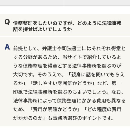
注力案件
借金返済相談・交渉
自己破産
任意整理
債務整理をしたいのですが、どのように法律事務
個人再生
時効援用
過払い金返還請求
所を探せばよいでしょうか
会社破産・法人破産
住宅ローン
消費者金融・サラ金
カードローン
闇金
奨学金
前提として、弁護士や司法書士にはそれぞれ得意と
する分野があるため、当サイトで紹介しているよ
うな債務整理を得意とする法律事務所を選ぶのが
大切です。そのうえで、「親身に話を聞いてもらえ
るか」「話しやすい雰囲気かどうか」など、第一
印象で法律事務所を選ぶのもよいでしょう。なお、
法律事務所によって債務整理にかかる費用も異なる
ため、「費用が明確かどうか」「どの程度の費用
がかかるのか」も事務所選びのポイントです。