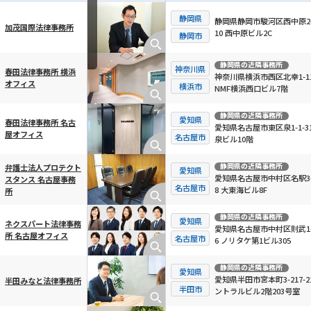
静岡県
静岡県静岡市駿河区西中原2-
加茂国際法律事務所
10 西中原ビル2C
横スクロール可能
静岡市
静岡県
の近隣事務所
神奈川県
春田法律事務所 横浜
神奈川県横浜市西区北幸1-11
オフィス
横浜市
NMF横浜西口ビル7階
静岡県
の近隣事務所
愛知県
春田法律事務所 名古
愛知県名古屋市東区泉1-1-31
屋オフィス
名古屋市
泉ビル10階
静岡県
の近隣事務所
弁護士法人プロテクト
愛知県
愛知県名古屋市中村区名駅3-
スタンス 名古屋事務
名古屋市
8 大東海ビル8F
所
静岡県
の近隣事務所
愛知県
ネクスパート法律事務
愛知県名古屋市中村区則武1-
所 名古屋オフィス
名古屋市
6 ノリタケ第1ビル305
静岡県
の近隣事務所
愛知県
愛知県半田市宮本町3-217-2
半田みなと法律事務所
半田市
ントラルビル2階203号室