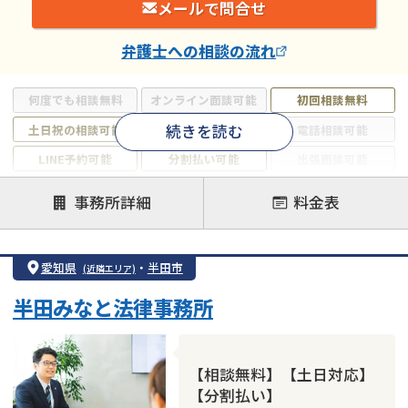
メールで問合せ
弁護士
への相談の流れ
何度でも相談無料
オンライン面談可能
初回相談無料
続きを読む
土日祝の相談可能
19時以降電話可能
電話相談可能
LINE予約可能
分割払い可能
出張面談可能
後払い可能
事務所詳細
料金表
注力案件
借金返済相談・交渉
自己破産
任意整理
愛知県
・
半田市
(近隣エリア)
個人再生
時効援用
過払い金返還請求
半田みなと法律事務所
会社破産・法人破産
住宅ローン
消費者金融・サラ金
カードローン
闇金
奨学金
【相談無料】【土日対応】
【分割払い】