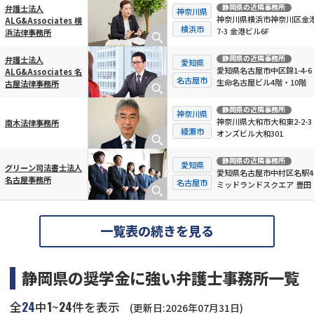
静岡県
の近隣事務所
弁護士法人
神奈川県
神奈川県横浜市神奈川区金
ALG&Associates 横
横浜市
7-3 金港ビル6F
浜法律事務所
静岡県
の近隣事務所
弁護士法人
愛知県
愛知県名古屋市中区錦1-4-6
ALG&Associates 名
名古屋市
生命名古屋ビル4階・10階
古屋法律事務所
静岡県
の近隣事務所
神奈川県
神奈川県大和市大和東2-2-3
南木法律事務所
綾瀬市
オンズビル大和301
静岡県
の近隣事務所
愛知県
グリーン司法書士法人
愛知県名古屋市中村区名駅4-
名古屋事務所
名古屋市
ミッドランドスクエア 豊田
日ビルディング10F
一覧表の続きを見る
静岡県の奨学金に強い弁護士事務所一覧
24
1
24
全
中
~
件を表示
(更新日:2026年07月31日)