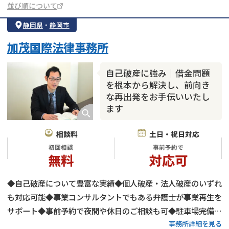
並び順について
静岡県
・
静岡市
加茂国際法律事務所
自己破産に強み｜借金問題
を根本から解決し、前向き
な再出発をお手伝いいたし
ます
相談料
土日・祝日対応
初回相談
事前予約で
無料
対応可
◆自己破産について豊富な実績◆個人破産・法人破産のいずれ
も対応可能◆事業コンサルタントでもある弁護士が事業再生を
サポート◆事前予約で夜間や休日のご相談も可◆駐車場完備
事務所詳細を見る
◆JR「安倍川駅」から車で7分・東名高速道路静岡ICから車で