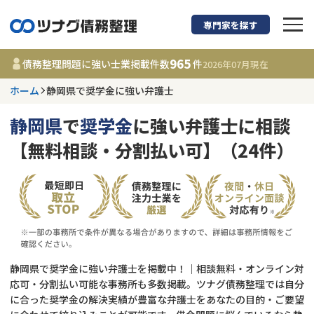
専門家を探す
債務整理に強い弁護
965
債務整理問題に強い士業掲載件数
件
2026年07月
現在
ホーム
静岡県で奨学金に強い弁護士
静岡県
静岡県
で
奨学金
に強い弁護士に相談
965
事務所
件
【無料相談・分割払い可】（24件）
更新日 :
2026年07月31日
相談内容で探す
借金返済相談・交渉
費用相場
任意整理
コラム
静岡県で奨学金に強い弁護士を掲載中！｜相談無料・オンライン対
応可・分割払い可能な事務所も多数掲載。ツナグ債務整理では自分
に合った奨学金の解決実績が豊富な弁護士をあなたの目的・ご要望
時効援用
債務整理