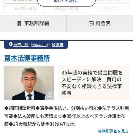
続きを読む
LINE予約可能
分割払い可能
出張面談可能
後払い可能
事務所詳細
料金表
注力案件
借金返済相談・交渉
自己破産
任意整理
神奈川県
・
綾瀬市
(近隣エリア)
個人再生
時効援用
過払い金返還請求
南木法律事務所
会社破産・法人破産
住宅ローン
消費者金融・サラ金
カードローン
闇金
奨学金
35年超の実績で借金問題を
スピーディに解決｜費用の
不安なく相談できる法律事
務所
◆初回相談無料◆着手金後払い、分割払い可能◆法テラス利用
可能◆法人破産にも実績あり◆35年以上のベテラン弁護士在
籍◆JR大和駅から徒歩3分の好立地
事務所詳細を見る