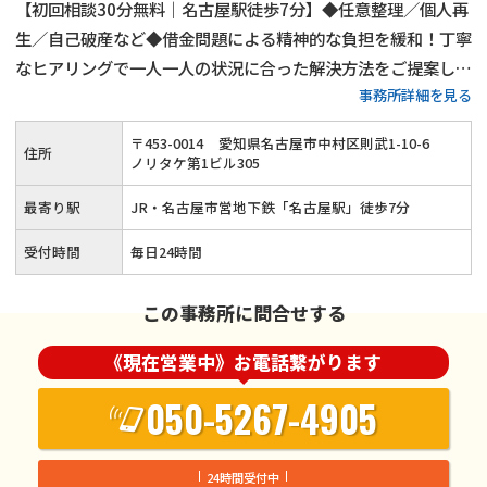
【初回相談30分無料｜名古屋駅徒歩7分】◆任意整理／個人再
生／自己破産など◆借金問題による精神的な負担を緩和！丁寧
なヒアリングで一人一人の状況に合った解決方法をご提案しま
事務所詳細を見る
す◎ご事情によって弁護士費用の分割も可能！借金でお悩みの
方はお気軽にご相談ください≪夜間・土日祝のご相談にも対応
〒
453
-
0014
愛知県名古屋市中村区則武1-10-6
住所
≫
ノリタケ第1ビル305
最寄り駅
JR・名古屋市営地下鉄「名古屋駅」徒歩7分
受付時間
毎日24時間
この事務所に問合せする
《現在営業中》お電話繋がります
050-5267-4905
24時間受付中