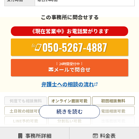
この事務所に問合せする
《現在営業中》お電話繋がります
050-5267-4887
24時間受付中
メールで問合せ
弁護士
への相談の流れ
何度でも相談無料
オンライン面談可能
初回相談無料
続きを読む
土日祝の相談可能
19時以降電話可能
電話相談可能
LINE予約可能
分割払い可能
出張面談可能
後払い可能
事務所詳細
料金表