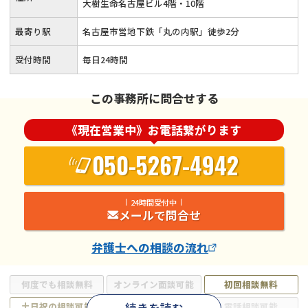
大樹生命名古屋ビル4階・10階
最寄り駅
名古屋市営地下鉄「丸の内駅」徒歩2分
受付時間
毎日24時間
この事務所に問合せする
《現在営業中》お電話繋がります
050-5267-4942
24時間受付中
メールで問合せ
弁護士
への相談の流れ
何度でも相談無料
オンライン面談可能
初回相談無料
土日祝の相談可能
19時以降電話可能
電話相談可能