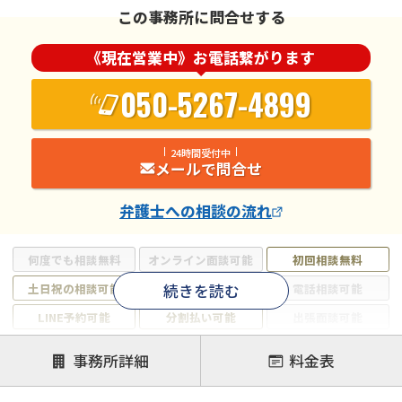
この事務所に問合せする
《現在営業中》お電話繋がります
050-5267-4899
24時間受付中
メールで問合せ
弁護士
への相談の流れ
何度でも相談無料
オンライン面談可能
初回相談無料
続きを読む
土日祝の相談可能
19時以降電話可能
電話相談可能
LINE予約可能
分割払い可能
出張面談可能
後払い可能
事務所詳細
料金表
注力案件