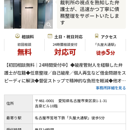
裁判所の視点を熟知した弁
護士が、迅速かつ丁寧に債
務整理をサポートいたしま
す
相談料
土日・祝日対応
アクセス
初回相談
24時間相談受付
「久屋大通駅」
無料
対応可
5
徒歩
分
【初回相談無料｜24時間受付中】◆破産管財人を経験した弁
護士が在籍◆任意整理／自己破産／個人再生など借金問題をス
ピーディに解決◆督促ストップで精神的な負担を軽減◆他オフ
事務所詳細を見る
ィスとの連携でよりよい解決へ◎≪土日祝日のご相談／オンラ
イン相談も対応≫
〒
461
-
0001
愛知県名古屋市東区泉1-1-31
住所
吉泉ビル10階
最寄り駅
名古屋市営地下鉄「久屋大通駅」徒歩5分
受付時間
毎日24時間