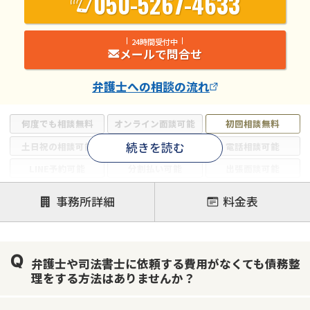
050-5267-4633
24時間受付中
メールで問合せ
弁護士
への相談の流れ
何度でも相談無料
オンライン面談可能
初回相談無料
続きを読む
土日祝の相談可能
19時以降電話可能
電話相談可能
LINE予約可能
分割払い可能
出張面談可能
後払い可能
事務所詳細
料金表
注力案件
借金返済相談・交渉
自己破産
任意整理
弁護士や司法書士に依頼する費用がなくても債務整
個人再生
時効援用
過払い金返還請求
理をする方法はありませんか？
会社破産・法人破産
住宅ローン
消費者金融・サラ金
カードローン
闇金
奨学金