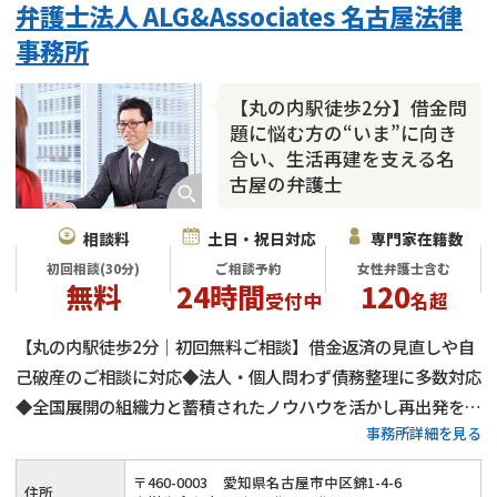
弁護士法人 ALG&Associates 名古屋法律
会社破産・法人破産
住宅ローン
消費者金融・サラ金
事務所
カードローン
闇金
奨学金
【丸の内駅徒歩2分】借金問
題に悩む方の“いま”に向き
合い、生活再建を支える名
古屋の弁護士
相談料
土日・祝日対応
専門家在籍数
初回相談(30分)
ご相談予約
女性弁護士含む
無料
24時間
120
受付中
名超
【丸の内駅徒歩2分｜初回無料ご相談】借金返済の見直しや自
己破産のご相談に対応◆法人・個人問わず債務整理に多数対応
◆全国展開の組織力と蓄積されたノウハウを活かし再出発をサ
事務所詳細を見る
ポート◆プライバシーに配慮した安心の相談環境◆一人で抱え
込まず弁護士へご相談ください
〒
460
-
0003
愛知県名古屋市中区錦1-4-6
住所