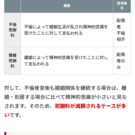
請求相
概要
手
配偶
不倫
不倫によって婚姻生活が乱され精神的苦痛を
者
慰謝
受けたことに対して支払われる
不倫
料
相手
配偶
離婚
離婚によって精神的苦痛を受けたことに対し
慰謝
者の
て支払われる
料
み
対して、不倫発覚後も婚姻関係を継続する場合は、離
婚・別居する場合に比べて精神的苦痛が小さいと見な
されます。そのため、
慰謝料が減額されるケースが多
い
です。