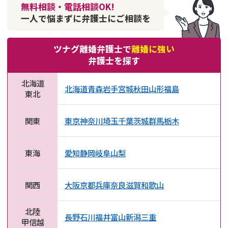
無料相談・電話相談OK!
一人で悩まずに弁護士にご相談を
ツナグ離婚弁護士で
離婚に強い
弁護士を探す
北海道
北海道
青森
岩手
宮城
秋田
山形
福島
東北
関東
東京
神奈川
埼玉
千葉
茨城
群馬
栃木
東海
愛知
静岡
岐阜
山梨
関西
大阪
京都
兵庫
奈良
滋賀
和歌山
北陸
長野
石川
福井
富山
新潟
三重
甲信越