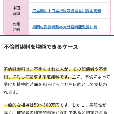
中国
広島
岡山
山口
島根
鳥取
徳島
香川
愛媛
高知
四国
九州
福岡
佐賀
長崎
熊本
大分
宮崎
鹿児島
沖縄
沖縄
不倫慰謝料を増額できるケース
不倫慰謝料は、不倫をされた人が、その配偶者や不倫
相手に対して請求する慰謝料です。
主に、不倫によって
受けた精神的苦痛を和らげることを目的として支払わ
れます。
一般的な相場は50～300万円
です。しかし、悪質性が
高く、被害者の精神的苦痛が深刻であると想定される