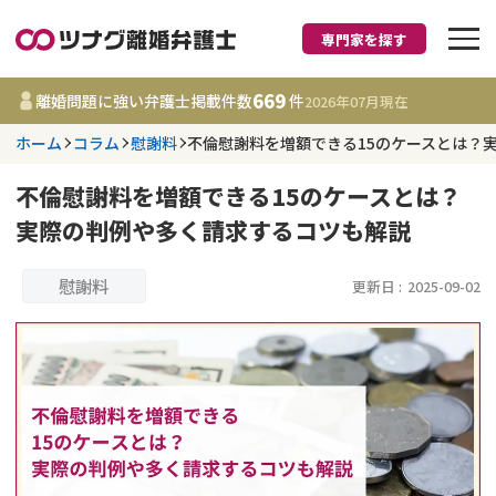
専門家を探す
離婚に強い弁護士
669
離婚問題に強い弁護士掲載件数
件
2026年07月
現在
ホーム
コラム
慰謝料
不倫慰謝料を増額できる15のケースとは？
都道府県を選択
不倫慰謝料を増額できる15のケースとは？
669
事務所
件
実際の判例や多く請求するコツも解説
更新日 :
2026年07月31日
慰謝料
更新日 :
2025-09-02
相談内容で探す
離婚前相談
費用相場
離婚裁判
コラム
DV
財産分与