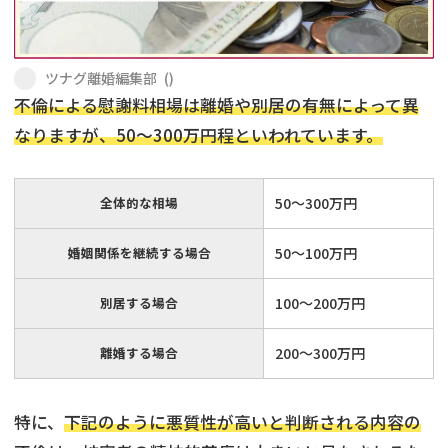
不貞・不倫慰謝料請求
養育費
ツナグ離婚編集部
(
)
養育費問題
離婚裁判
不倫による慰謝料相場は離婚や別居の有無によって異
なりますが、50～300万円程といわれています。
内縁の夫婦
慰謝料
国際離婚
全体的な相場
50～300万円
DV
婚姻関係を継続する場合
50～100万円
離婚の相談先
別居する場合
100～200万円
離婚したくない
離婚する場合
200～300万円
その他の男女問題
特に、
下記のように悪質性が高いと判断される内容の