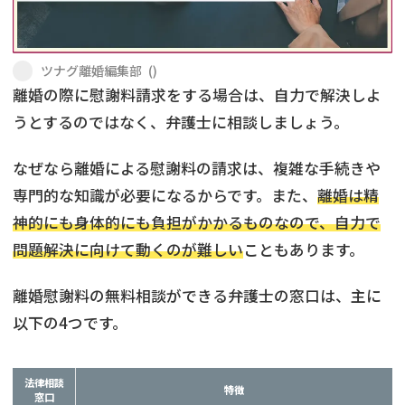
不貞・不倫慰謝料請求
養育費
ツナグ離婚編集部
(
)
養育費問題
離婚裁判
離婚の際に慰謝料請求をする場合は、自力で解決しよ
うとするのではなく、弁護士に相談しましょう。
内縁の夫婦
慰謝料
なぜなら離婚による慰謝料の請求は、複雑な手続きや
国際離婚
専門的な知識が必要になるからです。また、
離婚は精
神的にも身体的にも負担がかかるものなので、自力で
DV
問題解決に向けて動くのが難しい
こともあります。
離婚の相談先
離婚慰謝料の無料相談ができる弁護士の窓口は、主に
離婚したくない
以下の4つです。
その他の男女問題
法律相談
特徴
窓口