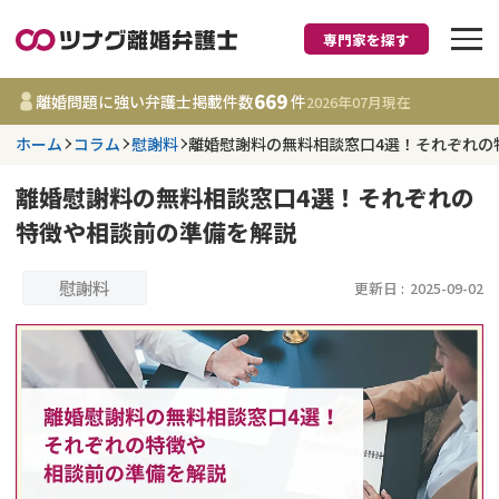
専門家を探す
離婚に強い弁護士
669
離婚問題に強い弁護士掲載件数
件
2026年07月
現在
ホーム
コラム
慰謝料
離婚慰謝料の無料相談窓口4選！それぞれの
都道府県を選択
離婚慰謝料の無料相談窓口4選！それぞれの
669
事務所
件
特徴や相談前の準備を解説
更新日 :
2026年07月31日
慰謝料
更新日 :
2025-09-02
相談内容で探す
離婚前相談
費用相場
離婚裁判
コラム
DV
財産分与