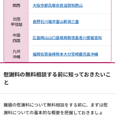
関西
大阪
京都
兵庫
奈良
滋賀
和歌山
北陸
長野
石川
福井
富山
新潟
三重
甲信越
中国
広島
岡山
山口
島根
鳥取
徳島
香川
愛媛
高知
四国
九州
福岡
佐賀
長崎
熊本
大分
宮崎
鹿児島
沖縄
沖縄
慰謝料の無料相談する前に知っておきたいこ
と
離婚の慰謝料について無料相談をする前に、まずは慰
謝料についての基本的な概要を把握しておきましょ