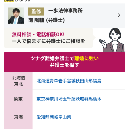
一歩法律事務所
監修
南 陽輔
(
弁護士
)
無料相談・電話相談OK!
一人で悩まずに弁護士にご相談を
ツナグ離婚弁護士で
離婚に強い
弁護士を探す
北海道
北海道
青森
岩手
宮城
秋田
山形
福島
東北
関東
東京
神奈川
埼玉
千葉
茨城
群馬
栃木
東海
愛知
静岡
岐阜
山梨