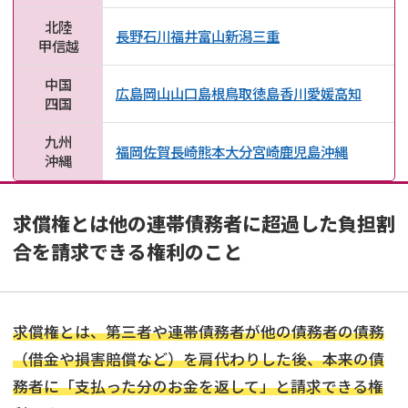
北陸
長野
石川
福井
富山
新潟
三重
甲信越
中国
広島
岡山
山口
島根
鳥取
徳島
香川
愛媛
高知
四国
九州
福岡
佐賀
長崎
熊本
大分
宮崎
鹿児島
沖縄
沖縄
求償権とは他の連帯債務者に超過した負担割
合を請求できる権利のこと
求償権とは、第三者や連帯債務者が他の債務者の債務
（借金や損害賠償など）を肩代わりした後、本来の債
務者に「支払った分のお金を返して」と請求できる権