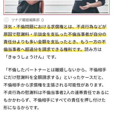
不貞・不倫慰謝料請求
養育費
ツナグ離婚編集部
(
)
養育費問題
離婚裁判
浮気・不倫問題における求償権とは、不貞行為などが
原因で慰謝料・示談金を支払った不倫当事者が自分の
内縁の夫婦
慰謝料
責任分よりも多い金額を支払ったとき、もう一方の不
国際離婚
倫当事者へ超過分を請求できる権利です。
読み方は
「きゅうしょうけん」です。
DV
「不倫したパートナーとは離婚しないから、不倫相手
離婚の相談先
にだけ慰謝料を全額請求する」といったケースだと、
不倫相手から求償権を主張される可能性があります。
離婚したくない
不貞行為の慰謝料は不倫当事者2人の連帯責任であるに
もかかわらず、不倫相手にすべての責任を押し付けた
その他の男女問題
形になるからです。