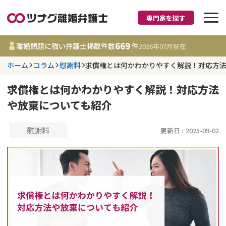
専門家を探す
離婚に強い弁護士
669
離婚問題に強い弁護士掲載件数
件
2026年07月
現在
ホーム
コラム
慰謝料
求償権とは何かわかりやすく解説！対応方
都道府県を選択
求償権とは何かわかりやすく解説！対応方法
669
事務所
件
や放棄についても紹介
更新日 :
2026年07月31日
慰謝料
更新日 :
2025-09-02
相談内容で探す
離婚前相談
費用相場
離婚裁判
コラム
DV
財産分与