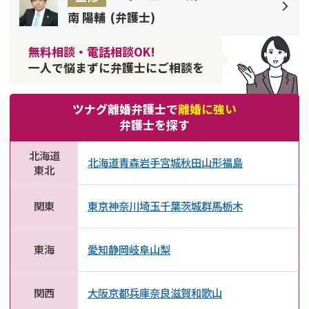
南 陽輔
(
弁護士
)
無料相談・電話相談OK!
一人で悩まずに弁護士にご相談を
ツナグ離婚弁護士で
離婚に強い
弁護士を探す
北海道
北海道
青森
岩手
宮城
秋田
山形
福島
東北
関東
東京
神奈川
埼玉
千葉
茨城
群馬
栃木
東海
愛知
静岡
岐阜
山梨
関西
大阪
京都
兵庫
奈良
滋賀
和歌山