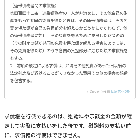
（連帯債務者間の求償権）
第四百四十二条 連帯債務者の一人が弁済をし、その他自己の財
産をもって共同の免責を得たときは、その連帯債務者は、その免
責を得た額が自己の負担部分を超えるかどうかにかかわらず、他
の連帯債務者に対し、その免責を得るために支出した財産の額
（その財産の額が共同の免責を得た額を超える場合にあっては、
その免責を得た額）のうち各自の負担部分に応じた額の求償権を
有する。
2 前項の規定による求償は、弁済その他免責があった日以後の
法定利息及び避けることができなかった費用その他の損害の賠償
を包含する。
e-Gov法令検索
民法第442条
求償権を行使できるのは、慰謝料や示談金の金額が確
定して実際に支払いをした後です。慰謝料の支払い前
に、求償権の行使はできません。