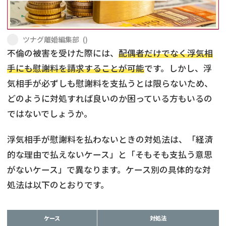
不貞・不倫慰謝料請求
養育費
ツナグ離婚編集部
(
)
養育費問題
離婚裁判
不倫の被害を受けた際には、
配偶者だけでなく浮気相
手にも慰謝料を請求することが可能
です。しかし、浮
内縁の夫婦
慰謝料
気相手が必ずしも慰謝料を支払うとは限らないため、
国際離婚
どのように対処すれば良いのか困っている方もいるの
ではないでしょうか。
DV
浮気相手が慰謝料を払わないときの対処法は、「経済
離婚の相談先
的な理由で払えないケース」と「そもそも支払う意思
がないケース」で異なります。ケース別の具体的な対
離婚したくない
処法は以下のとおりです。
その他の男女問題
ケース
対処法