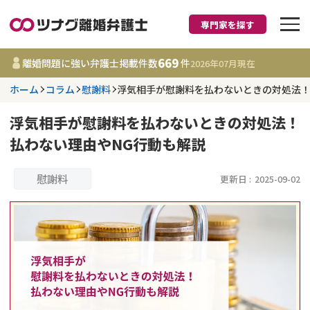
専門家を探す
離婚に強い弁護士
669
離婚問題に強い弁護士掲載件数
件
2026年07月
現在
ホーム
コラム
慰謝料
浮気相手が慰謝料を払わないときの対処法！
都道府県を選択
浮気相手が慰謝料を払わないときの対処法！
669
事務所
件
払わない理由やNG行動も解説
更新日 :
2026年07月31日
慰謝料
更新日 :
2025-09-02
相談内容で探す
離婚前相談
費用相場
離婚裁判
コラム
DV
財産分与