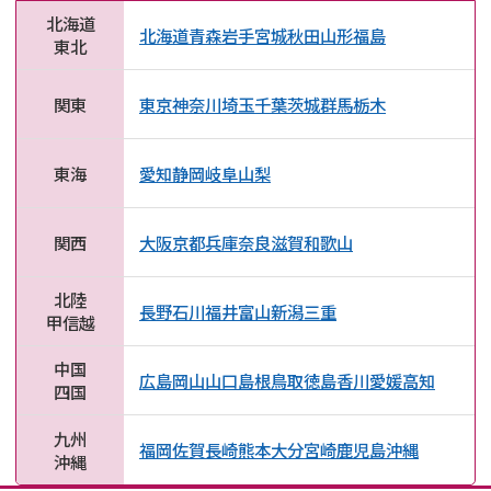
北海道
北海道
青森
岩手
宮城
秋田
山形
福島
東北
関東
東京
神奈川
埼玉
千葉
茨城
群馬
栃木
東海
愛知
静岡
岐阜
山梨
関西
大阪
京都
兵庫
奈良
滋賀
和歌山
北陸
長野
石川
福井
富山
新潟
三重
甲信越
中国
広島
岡山
山口
島根
鳥取
徳島
香川
愛媛
高知
四国
九州
福岡
佐賀
長崎
熊本
大分
宮崎
鹿児島
沖縄
沖縄