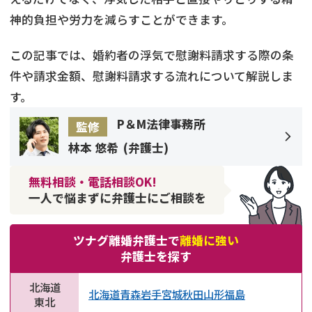
神的負担や労力を減らすことができます。
この記事では、婚約者の浮気で慰謝料請求する際の条
件や請求金額、慰謝料請求する流れについて解説しま
す。
P＆M法律事務所
監修
林本 悠希
(
弁護士
)
無料相談・電話相談OK!
一人で悩まずに弁護士にご相談を
ツナグ離婚弁護士で
離婚に強い
弁護士を探す
北海道
北海道
青森
岩手
宮城
秋田
山形
福島
東北