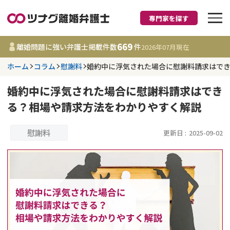
専門家を探す
離婚に強い弁護士
669
離婚問題に強い弁護士掲載件数
件
2026年07月
現在
ホーム
コラム
慰謝料
婚約中に浮気された場合に慰謝料請求はで
都道府県を選択
婚約中に浮気された場合に慰謝料請求はでき
669
事務所
件
る？相場や請求方法をわかりやすく解説
更新日 :
2026年07月31日
慰謝料
更新日 :
2025-09-02
相談内容で探す
離婚前相談
費用相場
離婚裁判
コラム
DV
財産分与