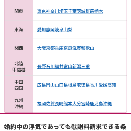
関東
東京
神奈川
埼玉
千葉
茨城
群馬
栃木
東海
愛知
静岡
岐阜
山梨
関西
大阪
京都
兵庫
奈良
滋賀
和歌山
北陸
長野
石川
福井
富山
新潟
三重
甲信越
中国
広島
岡山
山口
島根
鳥取
徳島
香川
愛媛
高知
四国
九州
福岡
佐賀
長崎
熊本
大分
宮崎
鹿児島
沖縄
沖縄
婚約中の浮気であっても慰謝料請求できる条