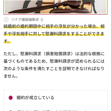
不貞・不倫慰謝料請求
養育費
ツナグ離婚編集部
(
)
養育費問題
離婚裁判
結婚前の婚約期間中に相手の浮気が分かった場合、相
手や浮気相手に対して慰謝料請求をすることができま
内縁の夫婦
慰謝料
す。
国際離婚
ただし、慰謝料請求（損害賠償請求）は法的な根拠に
基づくものであるため、慰謝料請求が認められるには
DV
次のような条件を満たすことを証明できなければなり
離婚の相談先
ません。
離婚したくない
婚約が成立している
その他の男女問題