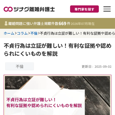
専門家を探す
離婚に強い弁護士
669
離婚問題に強い弁護士掲載件数
件
2026年07月
現在
ホーム
コラム
不倫
不貞行為は立証が難しい！有利な証拠や認め
都道府県を選択
不貞行為は立証が難しい！有利な証拠や認め
669
事務所
件
られにくいものを解説
更新日 :
2026年07月31日
不倫
更新日 :
2025-09-02
相談内容で探す
離婚前相談
費用相場
離婚裁判
コラム
DV
財産分与