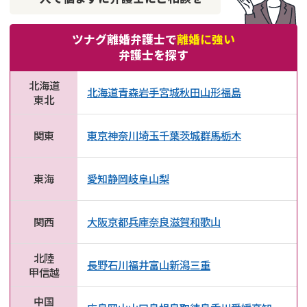
ツナグ離婚弁護士で
離婚に強い
弁護士を探す
北海道
北海道
青森
岩手
宮城
秋田
山形
福島
東北
関東
東京
神奈川
埼玉
千葉
茨城
群馬
栃木
東海
愛知
静岡
岐阜
山梨
関西
大阪
京都
兵庫
奈良
滋賀
和歌山
北陸
長野
石川
福井
富山
新潟
三重
甲信越
中国