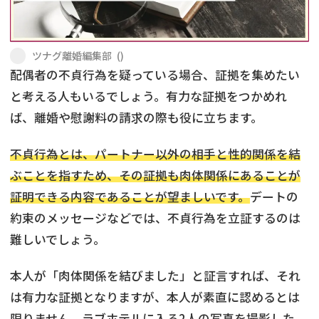
不貞・不倫慰謝料請求
養育費
ツナグ離婚編集部
(
)
養育費問題
離婚裁判
配偶者の不貞行為を疑っている場合、証拠を集めたい
と考える人もいるでしょう。有力な証拠をつかめれ
内縁の夫婦
慰謝料
ば、離婚や慰謝料の請求の際も役に立ちます。
国際離婚
不貞行為とは、パートナー以外の相手と性的関係を結
ぶことを指すため、その証拠も肉体関係にあることが
DV
証明できる内容であることが望ましいです。
デートの
離婚の相談先
約束のメッセージなどでは、不貞行為を立証するのは
難しいでしょう。
離婚したくない
本人が「肉体関係を結びました」と証言すれば、それ
その他の男女問題
は有力な証拠となりますが、本人が素直に認めるとは
限りません。ラブホテルに入る2人の写真を撮影した