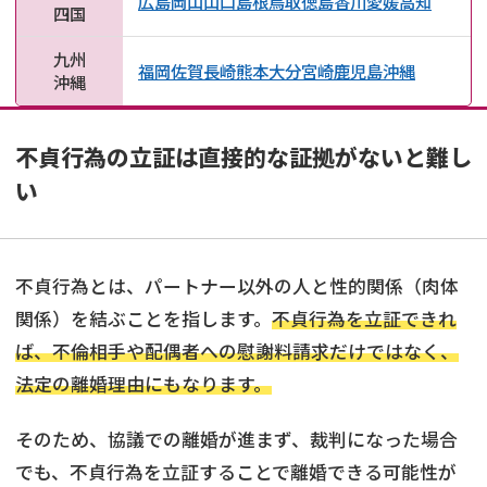
広島
岡山
山口
島根
鳥取
徳島
香川
愛媛
高知
四国
九州
福岡
佐賀
長崎
熊本
大分
宮崎
鹿児島
沖縄
沖縄
不貞行為の立証は直接的な証拠がないと難し
い
不貞行為とは、パートナー以外の人と性的関係（肉体
関係）を結ぶことを指します。
不貞行為を立証できれ
ば、不倫相手や配偶者への慰謝料請求だけではなく、
法定の離婚理由にもなります。
そのため、協議での離婚が進まず、裁判になった場合
でも、不貞行為を立証することで離婚できる可能性が