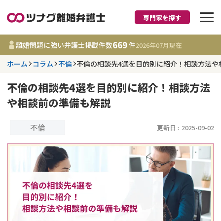
専門家を探す
離婚に強い弁護士
669
離婚問題に強い弁護士掲載件数
件
2026年07月
現在
ホーム
コラム
不倫
不倫の相談先4選を目的別に紹介！相談方法や
都道府県を選択
不倫の相談先4選を目的別に紹介！相談方法
669
事務所
件
や相談前の準備も解説
更新日 :
2026年07月31日
不倫
更新日 :
2025-09-02
相談内容で探す
離婚前相談
費用相場
離婚裁判
コラム
DV
財産分与