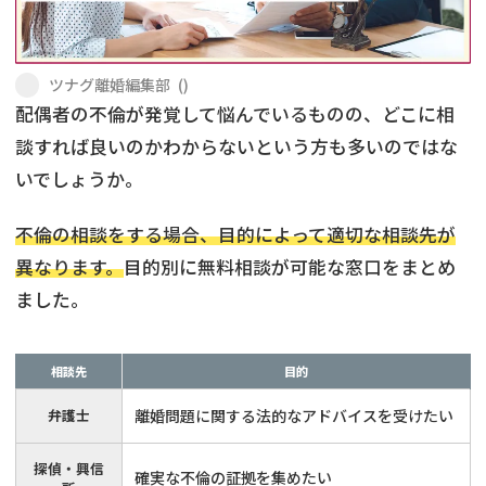
不貞・不倫慰謝料請求
養育費
ツナグ離婚編集部
(
)
養育費問題
離婚裁判
配偶者の不倫が発覚して悩んでいるものの、どこに相
談すれば良いのかわからないという方も多いのではな
内縁の夫婦
慰謝料
いでしょうか。
国際離婚
不倫の相談をする場合、目的によって適切な相談先が
異なります。
目的別に無料相談が可能な窓口をまとめ
DV
ました。
離婚の相談先
相談先
目的
離婚したくない
弁護士
離婚問題に関する法的なアドバイスを受けたい
その他の男女問題
探偵・興信
確実な不倫の証拠を集めたい