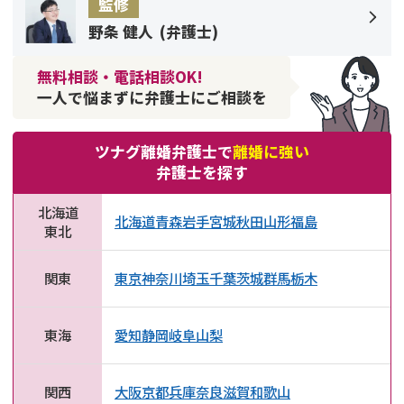
監修
野条 健人
(
弁護士
)
無料相談・電話相談OK!
一人で悩まずに弁護士にご相談を
ツナグ離婚弁護士で
離婚に強い
弁護士を探す
北海道
北海道
青森
岩手
宮城
秋田
山形
福島
東北
関東
東京
神奈川
埼玉
千葉
茨城
群馬
栃木
東海
愛知
静岡
岐阜
山梨
関西
大阪
京都
兵庫
奈良
滋賀
和歌山