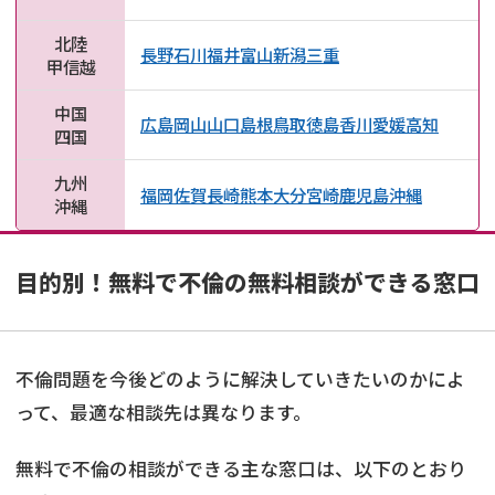
北陸
長野
石川
福井
富山
新潟
三重
甲信越
中国
広島
岡山
山口
島根
鳥取
徳島
香川
愛媛
高知
四国
九州
福岡
佐賀
長崎
熊本
大分
宮崎
鹿児島
沖縄
沖縄
目的別！無料で不倫の無料相談ができる窓口
不倫問題を今後どのように解決していきたいのかによ
って、最適な相談先は異なります。
無料で不倫の相談ができる主な窓口は、以下のとおり