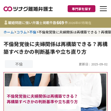
専門家を探す
離婚に強い弁護士
669
離婚問題に強い弁護士掲載件数
件
2026年07月
現在
ホーム
コラム
不倫
不倫発覚後に夫婦関係は再構築できる？再構
都道府県を選択
不倫発覚後に夫婦関係は再構築できる？再構
669
事務所
件
築すべきかの判断基準や立ち直り方
更新日 :
2026年07月31日
不倫
更新日 :
2025-09-02
相談内容で探す
離婚前相談
費用相場
離婚裁判
コラム
DV
財産分与