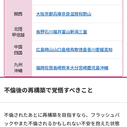
関西
大阪
京都
兵庫
奈良
滋賀
和歌山
北陸
長野
石川
福井
富山
新潟
三重
甲信越
中国
広島
岡山
山口
島根
鳥取
徳島
香川
愛媛
高知
四国
九州
福岡
佐賀
長崎
熊本
大分
宮崎
鹿児島
沖縄
沖縄
不倫後の再構築で覚悟すべきこと
不倫されたあとに再構築を目指すなら、フラッシュバ
ックやまた不倫されるかもしれない不安を抱えた状態