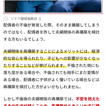
不貞・不倫慰謝料請求
養育費
ツナグ離婚編集部
(
)
養育費問題
離婚裁判
配偶者の不倫が発覚した際、そのまま離婚してしまう
のではなく、配偶者を許して夫婦関係の再構築を検討
内縁の夫婦
慰謝料
する方もいるでしょう。
国際離婚
夫婦関係を再構築することによるメリットには、経済
的な安心を得られたり、子どもへの影響が少なくなっ
DV
たりすることなどが挙げられます。
不倫された側にも
離婚の相談先
落ち度がある場合や、不倫されても相手にまだ愛情が
ある場合、配偶者に子供がよく懐いている場合などは
離婚したくない
再構築を検討した方がよいかもしれません。
その他の男女問題
しかし不倫後の夫婦関係の再構築では、
不安を抱えた
ままの生活が続くことや、再構築がうまくいかずに離