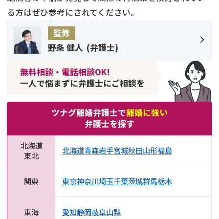
る方はぜひ参考にされてください。
監修
野条 健人
(
弁護士
)
無料相談・電話相談OK!
一人で悩まずに弁護士にご相談を
ツナグ離婚弁護士で
離婚に強い
弁護士を探す
北海道
北海道
青森
岩手
宮城
秋田
山形
福島
東北
関東
東京
神奈川
埼玉
千葉
茨城
群馬
栃木
東海
愛知
静岡
岐阜
山梨