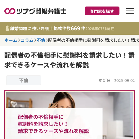
専門家を探す
離婚に強い弁護士
669
離婚問題に強い弁護士掲載件数
件
2026年07月
現在
ホーム
コラム
不倫
配偶者の不倫相手に慰謝料を請求したい！請
都道府県を選択
配偶者の不倫相手に慰謝料を請求したい！請
669
事務所
件
求できるケースや流れを解説
更新日 :
2026年07月31日
不倫
更新日 :
2025-09-02
相談内容で探す
離婚前相談
費用相場
離婚裁判
コラム
DV
財産分与