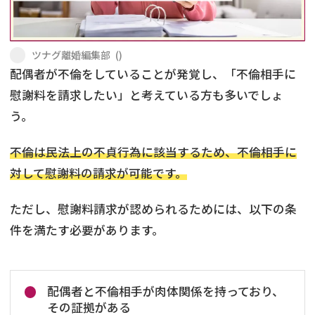
不貞・不倫慰謝料請求
養育費
ツナグ離婚編集部
(
)
養育費問題
離婚裁判
配偶者が不倫をしていることが発覚し、「不倫相手に
慰謝料を請求したい」と考えている方も多いでしょ
内縁の夫婦
慰謝料
う。
国際離婚
不倫は民法上の不貞行為に該当するため、不倫相手に
対して慰謝料の請求が可能です。
DV
ただし、慰謝料請求が認められるためには、以下の条
離婚の相談先
件を満たす必要があります。
離婚したくない
その他の男女問題
配偶者と不倫相手が肉体関係を持っており、
その証拠がある