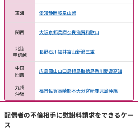
東海
愛知
静岡
岐阜
山梨
関西
大阪
京都
兵庫
奈良
滋賀
和歌山
北陸
長野
石川
福井
富山
新潟
三重
甲信越
中国
広島
岡山
山口
島根
鳥取
徳島
香川
愛媛
高知
四国
九州
福岡
佐賀
長崎
熊本
大分
宮崎
鹿児島
沖縄
沖縄
配偶者の不倫相手に慰謝料請求をできるケー
ス