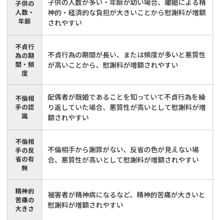
子供の人数が多い・年齢が幼い場合、離婚による精
子供の
人数・
神的・経済的な負担が大きいことから慰謝料が増額
年齢
されやすい
不貞行
不貞行為の期間が長い、または頻度が多いと悪質性
為の期
間・頻
が高いことから、慰謝料が増額されやすい
度
配偶者が既婚であることを知っていて不貞行為を繰
不倫相
手の認
り返していた場合、悪質性が高いとして慰謝料が増
識
額されやすい
不倫相
不倫相手から謝罪がない、反省の色が見えない場
手の反
省の有
合、悪質性が高いとして慰謝料が増額されやすい
無
精神的
被害者が精神病になるなど、精神的苦痛が大きいと
苦痛の
慰謝料が増額されやすい
大きさ