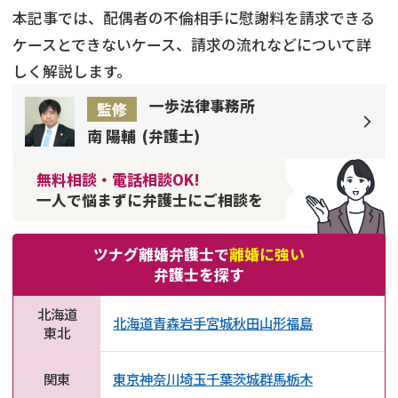
本記事では、配偶者の不倫相手に慰謝料を請求できる
ケースとできないケース、請求の流れなどについて詳
しく解説します。
一歩法律事務所
監修
南 陽輔
(
弁護士
)
無料相談・電話相談OK!
一人で悩まずに弁護士にご相談を
ツナグ離婚弁護士で
離婚に強い
弁護士を探す
北海道
北海道
青森
岩手
宮城
秋田
山形
福島
東北
関東
東京
神奈川
埼玉
千葉
茨城
群馬
栃木