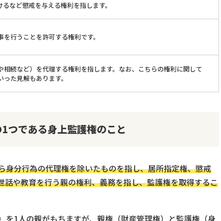
けるなど懲戒を与える権利を指します。
事を行うことを許可する権利です。
や相続など）を代理する権利を指します。なお、こちらの権利に関して
いった見解もあります。
の1つである身上監護権のこと
ら身分行為の代理権を除いたものを指し、居所指定権、懲戒
世話や教育を行う親の権利、義務を指し、監護権を取得するこ
）を1人の親がもちますが、親権（財産管理権）と監護権（身