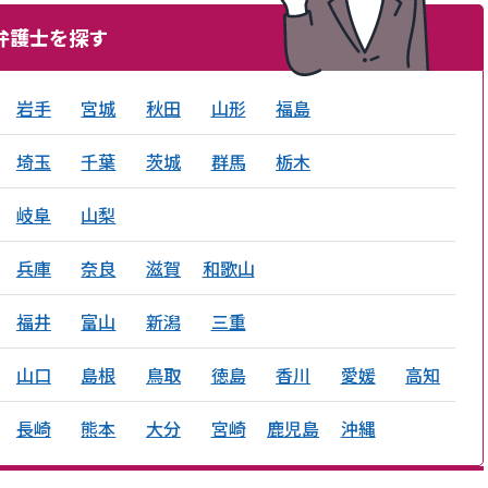
弁護士を探す
岩手
宮城
秋田
山形
福島
埼玉
千葉
茨城
群馬
栃木
岐阜
山梨
兵庫
奈良
滋賀
和歌山
福井
富山
新潟
三重
山口
島根
鳥取
徳島
香川
愛媛
高知
長崎
熊本
大分
宮崎
鹿児島
沖縄