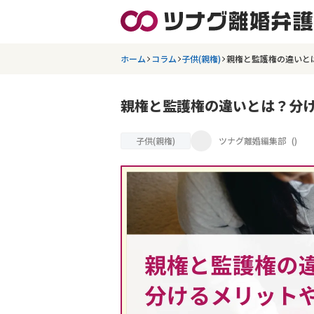
ホーム
コラム
子供(親権)
親権と監護権の違いと
親権と監護権の違いとは？分
子供(親権)
ツナグ離婚編集部
(
)