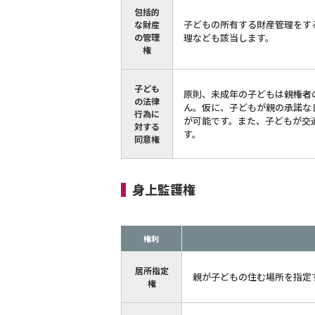
包括的
子どもの所有する財産管理をす
な財産
の管理
理なども該当します。
権
子ども
原則、未成年の子どもは親権者
の法律
ん。仮に、子どもが親の承諾な
行為に
が可能です。また、子どもが交
対する
す。
同意権
身上監護権
権利
居所指定
親が子どもの住む場所を指定
権