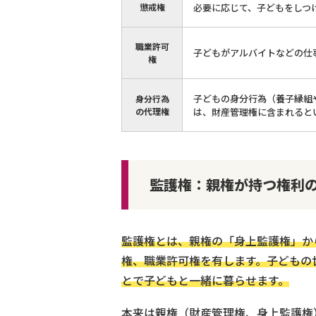
懲戒権
必要に応じて、子どもをしつ
職業許可
子どもがアルバイトなどの仕
権
子どもの身分行為（養子縁組
身分行為
の代理権
は、財産管理権に含まれると
監護権：親権が持つ権利
監護権とは、親権の「身上監護権」か
権、職業許可権を有します。子どもの
とで子どもと一緒に暮らせます。
本来は親権（財産管理権、身上監護権