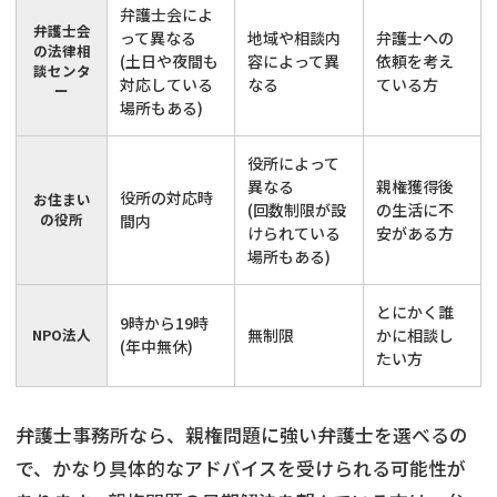
弁護士会によ
弁護士会
って異なる
地域や相談内
弁護士への
の法律相
(土日や夜間も
容によって異
依頼を考え
談センタ
対応している
なる
ている方
ー
場所もある)
役所によって
異なる
親権獲得後
役所の対応時
お住まい
(回数制限が設
の生活に不
の役所
間内
けられている
安がある方
場所もある)
とにかく誰
9時から19時
NPO法人
無制限
かに相談し
(年中無休)
たい方
弁護士事務所なら、親権問題に強い弁護士を選べるの
で、かなり具体的なアドバイスを受けられる可能性が