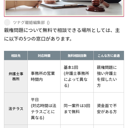
不貞・不倫慰謝料請求
養育費
ツナグ離婚編集部
(
)
養育費問題
離婚裁判
親権問題について無料で相談できる場所としては、主
に以下の5つの窓口があります。
内縁の夫婦
慰謝料
国際離婚
相談先
対応時間
無料相談回数
こんな方に最適
基本1回
親権問題に
DV
事務所の営業
(弁護士事務所
強い弁護士
弁護士事
務所
時間内
によって異な
を探したい
離婚の相談先
る)
方
平日
離婚したくない
(対応時間は法
同一案件は3回
資金面で不
法テラス
テラスごとに
まで無料
安がある方
その他の男女問題
異なる)