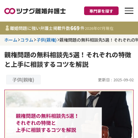
専門家を探す
離婚に強い弁護士
669
離婚問題に強い弁護士掲載件数
件
2026年07月
現在
ホーム
コラム
子供(親権)
親権問題の無料相談先5選！それぞれ
都道府県を選択
親権問題の無料相談先5選！それぞれの特徴
669
事務所
件
と上手に相談するコツを解説
更新日 :
2026年07月31日
子供(親権)
更新日 :
2025-09-02
相談内容で探す
離婚前相談
費用相場
離婚裁判
コラム
DV
財産分与