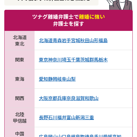
ツナグ離婚弁護士で
離婚に強い
弁護士を探す
北海道
北海道
青森
岩手
宮城
秋田
山形
福島
東北
関東
東京
神奈川
埼玉
千葉
茨城
群馬
栃木
東海
愛知
静岡
岐阜
山梨
関西
大阪
京都
兵庫
奈良
滋賀
和歌山
北陸
長野
石川
福井
富山
新潟
三重
甲信越
中国
広島
岡山
山口
島根
鳥取
徳島
香川
愛媛
高知