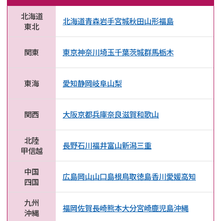
北海道
北海道
青森
岩手
宮城
秋田
山形
福島
東北
関東
東京
神奈川
埼玉
千葉
茨城
群馬
栃木
東海
愛知
静岡
岐阜
山梨
関西
大阪
京都
兵庫
奈良
滋賀
和歌山
北陸
長野
石川
福井
富山
新潟
三重
甲信越
中国
広島
岡山
山口
島根
鳥取
徳島
香川
愛媛
高知
四国
九州
福岡
佐賀
長崎
熊本
大分
宮崎
鹿児島
沖縄
沖縄