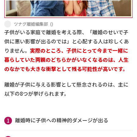
不貞・不倫慰謝料請求
養育費
ツナグ離婚編集部
(
)
養育費問題
離婚裁判
子供がいる家庭で離婚を考える際、「離婚のせいで子
供に悪い影響が出るのでは」と心配する人は珍しくあ
内縁の夫婦
慰謝料
りません。
実際のところ、子供にとって今まで一緒に
国際離婚
暮らしていた両親のどちらかがいなくなるのは、人生
のなかでも大きな衝撃として残る可能性が高いです。
DV
離婚が子供に与える影響として懸念されるのは、主に
離婚の相談先
以下の8つが挙げられます。
離婚したくない
離婚時に子供への精神的ダメージが出る
その他の男女問題