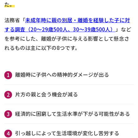
た。
法務省「
未成年時に親の別居・離婚を経験した子に対
する調査（20～29歳500人、30～39歳500人）
」など
を参考にした、離婚が子供に与える影響として懸念さ
れるものは主に以下の8つです。
離婚時に子供への精神的ダメージが出る
片方の親と会う機会が減る
経済的に困窮して生活水準が下がる可能性がある
引っ越しによって生活環境が変化し苦労する