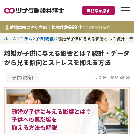
専門家を探す
離婚に強い弁護士
669
離婚問題に強い弁護士掲載件数
件
2026年07月
現在
ホーム
コラム
子供(親権)
離婚が子供に与える影響とは？統計・デ
都道府県を選択
離婚が子供に与える影響とは？統計・データ
669
事務所
件
から見る傾向とストレスを抑える方法
更新日 :
2026年07月31日
子供(親権)
更新日 :
2025-09-02
相談内容で探す
離婚前相談
費用相場
離婚裁判
コラム
DV
財産分与