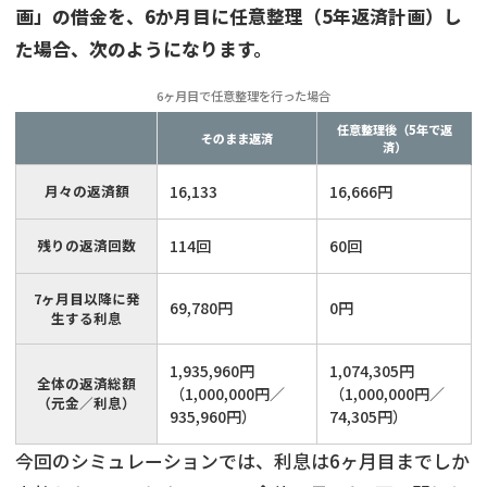
画」の借金を、6か月目に任意整理（5年返済計画）し
た場合、次のようになります。
6ヶ月目で任意整理を行った場合
任意整理後（5年で返
そのまま返済
済）
月々の返済額
16,133
16,666円
残りの返済回数
114回
60回
7ヶ月目以降に発
69,780円
0円
生する利息
1,935,960円
1,074,305円
全体の返済総額
（1,000,000円／
（1,000,000円／
（元金／利息）
935,960円）
74,305円）
今回のシミュレーションでは、利息は6ヶ月目までしか