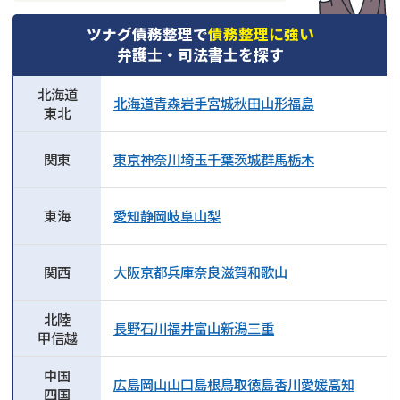
ツナグ債務整理で
債務整理に強い
弁護士・司法書士を探す
北海道
北海道
青森
岩手
宮城
秋田
山形
福島
東北
関東
東京
神奈川
埼玉
千葉
茨城
群馬
栃木
東海
愛知
静岡
岐阜
山梨
関西
大阪
京都
兵庫
奈良
滋賀
和歌山
北陸
長野
石川
福井
富山
新潟
三重
甲信越
中国
広島
岡山
山口
島根
鳥取
徳島
香川
愛媛
高知
四国