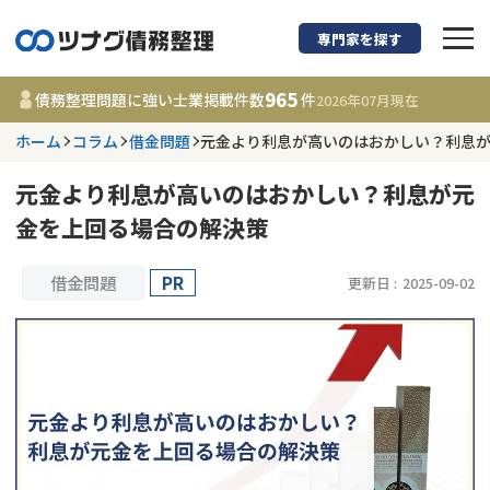
専門家を探す
債務整理に強い弁護
965
債務整理問題に強い士業掲載件数
件
2026年07月
現在
ホーム
コラム
借金問題
元金より利息が高いのはおかしい？利息
都道府県を選択
元金より利息が高いのはおかしい？利息が元
965
事務所
件
金を上回る場合の解決策
更新日 :
2026年07月31日
借金問題
PR
更新日 :
2025-09-02
相談内容で探す
借金返済相談・交渉
費用相場
任意整理
コラム
時効援用
債務整理