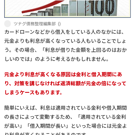
会社破産・法人破産
個人再生（民事再生）
ツナグ債務整理編集部
(
)
消費者金融・サラ金
過払金
カードローンなどから借入をしている人のなかには、
元金よりも利息が高くなっている人もいることでしょ
借金問題
う。その場合、「利息が借りた金額を上回るのはおか
闇金
しいのでは」のように考えるかもしれません。
元金より利息が高くなる原因は金利と借入期間にあ
り、対策を講じなければ返済総額が元金の倍になって
しまうケースもあります。
簡単にいえば、利息は適用されている金利や借入期間
の長さによって変動するため、「適用されている金利
が高い」「借入期間が長い」といった場合には元金よ
り利息が高くなることがあるのです。