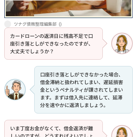
会社破産・法人破産
個人再生（民事再生）
ツナグ債務整理編集部
(
)
消費者金融・サラ金
過払金
カードローンの返済日に残高不足で口
座引き落としができなったのですが、
借金問題
闇金
大丈夫でしょうか？
口座引き落としができなかった場合、
借金滞納と扱われてしまい、遅延損害
金というペナルティが課されてしまい
ます。まずは借入先に連絡して、延滞
分を速やかに返済しましょう。
いま丁度お金がなくて、借金返済が難
しいのですが、どうすればよいでしょ