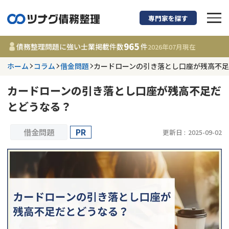
専門家を探す
債務整理に強い弁護
965
債務整理問題に強い士業掲載件数
件
2026年07月
現在
ホーム
コラム
借金問題
カードローンの引き落とし口座が残高不
都道府県を選択
カードローンの引き落とし口座が残高不足だ
965
事務所
件
とどうなる？
更新日 :
2026年07月31日
借金問題
PR
更新日 :
2025-09-02
相談内容で探す
借金返済相談・交渉
費用相場
任意整理
コラム
時効援用
債務整理