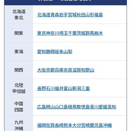
北海道
北海道
青森
岩手
宮城
秋田
山形
福島
東北
関東
東京
神奈川
埼玉
千葉
茨城
群馬
栃木
東海
愛知
静岡
岐阜
山梨
関西
大阪
京都
兵庫
奈良
滋賀
和歌山
北陸
長野
石川
福井
富山
新潟
三重
甲信越
中国
広島
岡山
山口
島根
鳥取
徳島
香川
愛媛
高知
四国
九州
福岡
佐賀
長崎
熊本
大分
宮崎
鹿児島
沖縄
沖縄