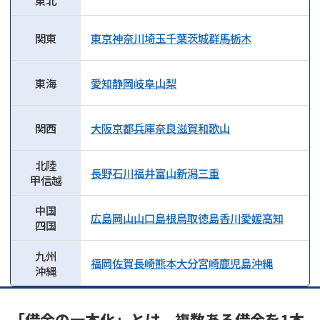
東北
関東
東京
神奈川
埼玉
千葉
茨城
群馬
栃木
東海
愛知
静岡
岐阜
山梨
関西
大阪
京都
兵庫
奈良
滋賀
和歌山
北陸
長野
石川
福井
富山
新潟
三重
甲信越
中国
広島
岡山
山口
島根
鳥取
徳島
香川
愛媛
高知
四国
九州
福岡
佐賀
長崎
熊本
大分
宮崎
鹿児島
沖縄
沖縄
「借金の一本化」とは、複数ある借金を1本