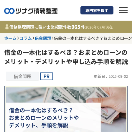
専門家を探す
債務整理に強い弁護
965
債務整理問題に強い士業掲載件数
件
2026年07月
現在
ホーム
コラム
借金問題
借金の一本化はするべき？おまとめロー
都道府県を選択
借金の一本化はするべき？おまとめローンの
965
事務所
件
メリット・デメリットや申し込み手順を解説
更新日 :
2026年07月31日
借金問題
PR
更新日 :
2025-09-02
相談内容で探す
借金返済相談・交渉
費用相場
任意整理
コラム
時効援用
債務整理