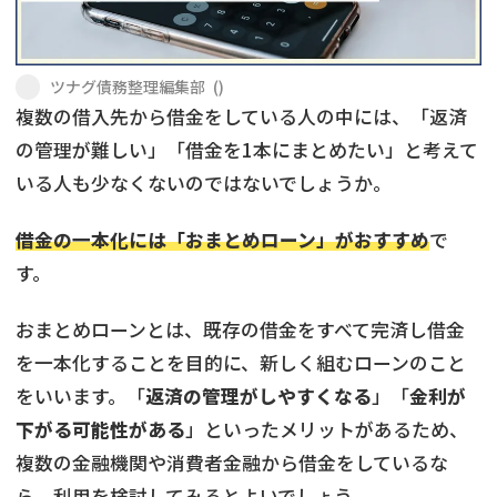
会社破産・法人破産
個人再生（民事再生）
ツナグ債務整理編集部
(
)
消費者金融・サラ金
過払金
複数の借入先から借金をしている人の中には、「返済
の管理が難しい」「借金を1本にまとめたい」と考えて
借金問題
いる人も少なくないのではないでしょうか。
闇金
借金の一本化には「おまとめローン」がおすすめ
で
す。
おまとめローンとは、既存の借金をすべて完済し借金
を一本化することを目的に、新しく組むローンのこと
をいいます。「
返済の管理がしやすくなる
」「
金利が
下がる可能性がある
」といったメリットがあるため、
複数の金融機関や消費者金融から借金をしているな
ら、利用を検討してみるとよいでしょう。