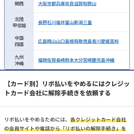
関西
大阪
京都
兵庫
奈良
滋賀
和歌山
北陸
長野
石川
福井
富山
新潟
三重
甲信越
中国
広島
岡山
山口
島根
鳥取
徳島
香川
愛媛
高知
四国
九州
福岡
佐賀
長崎
熊本
大分
宮崎
鹿児島
沖縄
沖縄
【カード別】リボ払いをやめるにはクレジッ
トカード会社に解除手続きを依頼する
リボ払いをやめるためには、
各クレジットカード会社
の会員サイトや電話から「リボ払いの解除手続き」を