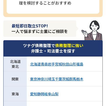
理を検討することがおすすめ
最短即日取立STOP!
一人で悩まずに士業にご相談を
ツナグ債務整理で
債務整理に強い
弁護士・司法書士を探す
北海道
北海道
青森
岩手
宮城
秋田
山形
福島
東北
関東
東京
神奈川
埼玉
千葉
茨城
群馬
栃木
東海
愛知
静岡
岐阜
山梨