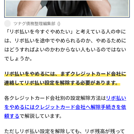
会社破産・法人破産
個人再生（民事再生）
ツナグ債務整理編集部
(
)
消費者金融・サラ金
過払金
「リボ払いを今すぐやめたい」と考えている人の中に
は、リボ払いを途中でやめられるのか、やめるために
借金問題
はどうすればよいのかわからない人もいるのではない
闇金
でしょうか。
リボ払いをやめるには、まずクレジットカード会社に
連絡してリボ払い設定を解除する必要があります。
各クレジットカード会社別の設定解除方法は
リボ払い
をやめるにはクレジットカード会社へ解除手続きを依
頼する
で解説しています。
ただしリボ払い設定を解除しても、リボ残高が残って