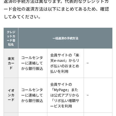
返済の手続方法は異なります。代表的なクレジットカ
ード会社の返済方法は以下にまとめてあるため、確認
してみてください。
クレジ
ットカ
一括返済の手続方法
ード会
社名
会員サイトの「楽
コールセンタ
楽天
天e-navi」からリ
ーに連絡して
−
カー
ボ払いのおまとめ
ド
から銀行振込
払いを利用
会員サイトの
コールセンタ
「MyPage」また
イオ
ンカ
ーに連絡して
は公式アプリから
−
ード
から銀行振込
「リボ払い増額サ
ービスを利用