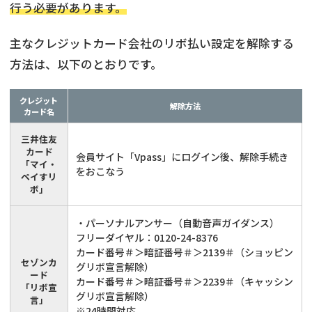
行う必要があります。
主なクレジットカード会社のリボ払い設定を解除する
方法は、以下のとおりです。
クレジット
解除方法
カード名
三井住友
カード
会員サイト「Vpass」にログイン後、解除手続き
「マイ・
をおこなう
ペイすリ
ボ」
・パーソナルアンサー（自動音声ガイダンス）
フリーダイヤル：0120-24-8376
カード番号＃＞暗証番号＃＞2139＃（ショッピン
セゾンカ
グリボ宣言解除）
ード
カード番号＃＞暗証番号＃＞2239＃（キャッシン
「リボ宣
グリボ宣言解除）
言」
※24時間対応