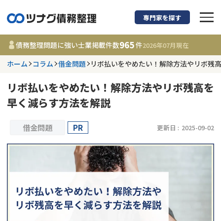
専門家を探す
債務整理に強い弁護
965
債務整理問題に強い士業掲載件数
件
2026年07月
現在
ホーム
コラム
借金問題
リボ払いをやめたい！解除方法やリボ残
都道府県を選択
リボ払いをやめたい！解除方法やリボ残高を
965
事務所
件
早く減らす方法を解説
更新日 :
2026年07月31日
借金問題
PR
更新日 :
2025-09-02
相談内容で探す
借金返済相談・交渉
費用相場
任意整理
コラム
時効援用
債務整理