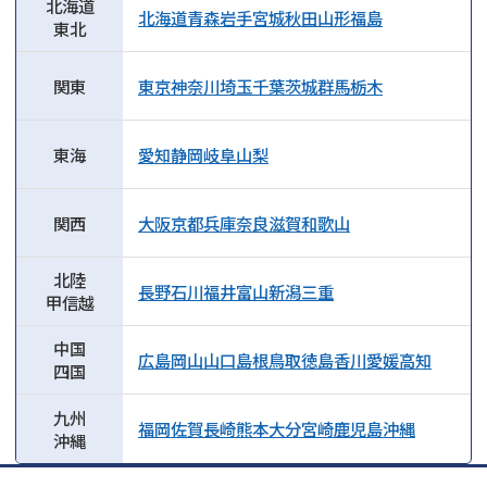
北海道
北海道
青森
岩手
宮城
秋田
山形
福島
東北
関東
東京
神奈川
埼玉
千葉
茨城
群馬
栃木
東海
愛知
静岡
岐阜
山梨
関西
大阪
京都
兵庫
奈良
滋賀
和歌山
北陸
長野
石川
福井
富山
新潟
三重
甲信越
中国
広島
岡山
山口
島根
鳥取
徳島
香川
愛媛
高知
四国
九州
福岡
佐賀
長崎
熊本
大分
宮崎
鹿児島
沖縄
沖縄