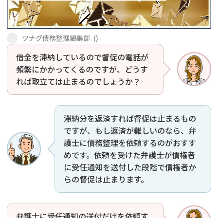
会社破産・法人破産
個人再生（民事再生）
ツナグ債務整理編集部
(
)
消費者金融・サラ金
過払金
借金を滞納しているので督促の電話が
頻繁にかかってくるのですが、どうす
借金問題
闇金
れば取立ては止まるのでしょうか？
滞納分を返済すれば督促は止まるもの
ですが、もし返済が難しいのなら、弁
護士に債務整理を依頼するのがおすす
めです。依頼を受けた弁護士が債権者
に受任通知を送付した段階で債権者か
らの督促は止まります。
弁護士に受任通知の送付だけを依頼す