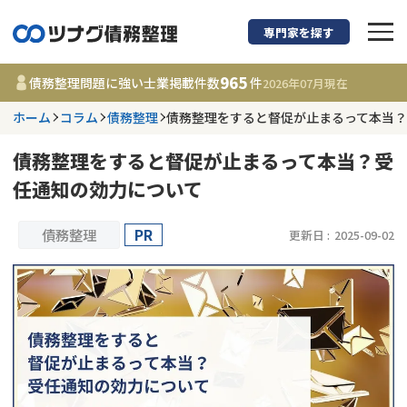
専門家を探す
債務整理に強い弁護
965
債務整理問題に強い士業掲載件数
件
2026年07月
現在
ホーム
コラム
債務整理
債務整理をすると督促が止まるって本当
都道府県を選択
債務整理をすると督促が止まるって本当？受
965
事務所
件
任通知の効力について
更新日 :
2026年07月31日
債務整理
PR
更新日 :
2025-09-02
相談内容で探す
借金返済相談・交渉
費用相場
任意整理
コラム
時効援用
債務整理