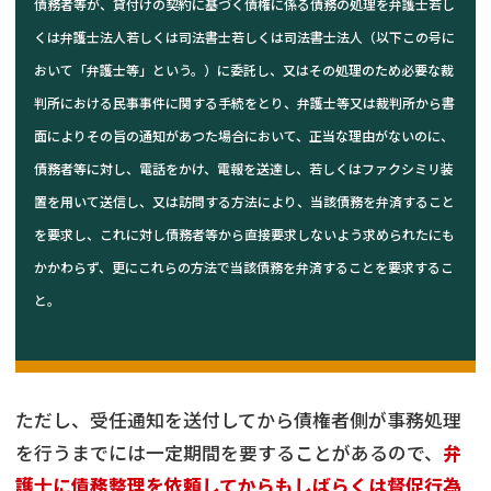
債務者等が、貸付けの契約に基づく債権に係る債務の処理を弁護士若し
くは弁護士法人若しくは司法書士若しくは司法書士法人（以下この号に
おいて「弁護士等」という。）に委託し、又はその処理のため必要な裁
判所における民事事件に関する手続をとり、弁護士等又は裁判所から書
面によりその旨の通知があつた場合において、正当な理由がないのに、
債務者等に対し、電話をかけ、電報を送達し、若しくはファクシミリ装
置を用いて送信し、又は訪問する方法により、当該債務を弁済すること
を要求し、これに対し債務者等から直接要求しないよう求められたにも
かかわらず、更にこれらの方法で当該債務を弁済することを要求するこ
と。
ただし、受任通知を送付してから債権者側が事務処理
を行うまでには一定期間を要することがあるので、
弁
護士に債務整理を依頼してからもしばらくは督促行為