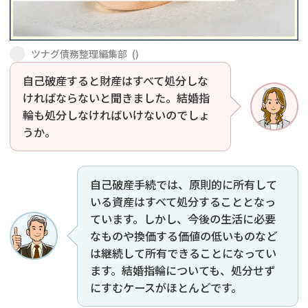
会社破産・法人破産
個人再生（民事再生）
ツナグ債務整理編集部
(
)
消費者金融・サラ金
過払金
自己破産すると財産はすべて処分しな
ければならないと聞きました。結婚指
借金問題
闇金
輪も処分しなければいけないのでしょ
うか。
自己破産手続では、原則的に所有して
いる資産はすべて処分することとなっ
ています。しかし、今後の生活に必要
なものや換価する価値の低いものなど
は継続して所有できることになってい
ます。結婚指輪についても、処分せず
にすむケースがほとんどです。