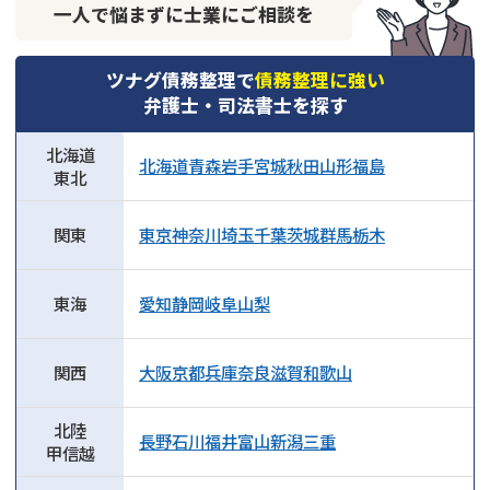
一人で悩まずに士業にご相談を
ツナグ債務整理で
債務整理に強い
弁護士・司法書士を探す
北海道
北海道
青森
岩手
宮城
秋田
山形
福島
東北
関東
東京
神奈川
埼玉
千葉
茨城
群馬
栃木
東海
愛知
静岡
岐阜
山梨
関西
大阪
京都
兵庫
奈良
滋賀
和歌山
北陸
長野
石川
福井
富山
新潟
三重
甲信越