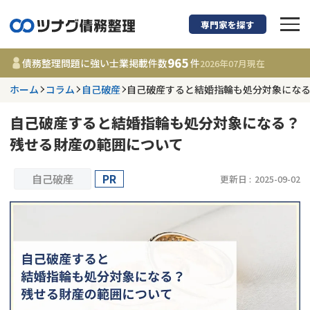
専門家を探す
債務整理に強い弁護
965
債務整理問題に強い士業掲載件数
件
2026年07月
現在
ホーム
コラム
自己破産
自己破産すると結婚指輪も処分対象にな
都道府県を選択
自己破産すると結婚指輪も処分対象になる？
965
事務所
件
残せる財産の範囲について
更新日 :
2026年07月31日
自己破産
PR
更新日 :
2025-09-02
相談内容で探す
借金返済相談・交渉
費用相場
任意整理
コラム
時効援用
債務整理