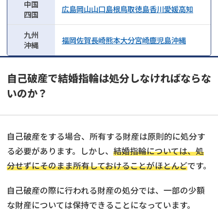
中国
広島
岡山
山口
島根
鳥取
徳島
香川
愛媛
高知
四国
九州
福岡
佐賀
長崎
熊本
大分
宮崎
鹿児島
沖縄
沖縄
自己破産で結婚指輪は処分しなければならな
いのか？
自己破産をする場合、所有する財産は原則的に処分す
る必要があります。しかし、
結婚指輪については、処
分せずにそのまま所有しておけることがほとんど
です。
自己破産の際に行われる財産の処分では、一部の少額
な財産については保持できることになっています。