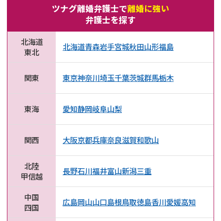
ツナグ離婚弁護士で
離婚に強い
弁護士を探す
北海道
北海道
青森
岩手
宮城
秋田
山形
福島
東北
関東
東京
神奈川
埼玉
千葉
茨城
群馬
栃木
東海
愛知
静岡
岐阜
山梨
関西
大阪
京都
兵庫
奈良
滋賀
和歌山
北陸
長野
石川
福井
富山
新潟
三重
甲信越
中国
広島
岡山
山口
島根
鳥取
徳島
香川
愛媛
高知
四国