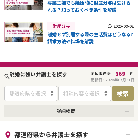
専業主婦でも離婚時に財産分与は受けら
れる？知っておくべき条件を解説
財産分与
2025-09-02
離婚せず別居する際の生活費はどうなる?
請求方法や相場を解説
669
離婚に強い弁護士を探す
掲載事務所
件
更新日 :
2026年07月31日
検索
都道府県を選択
相談内容を選択
詳細検索
来所不要
オンライン面談可能
都道府県から
弁護士
を探す
初回相談無料
土日祝の相談可能