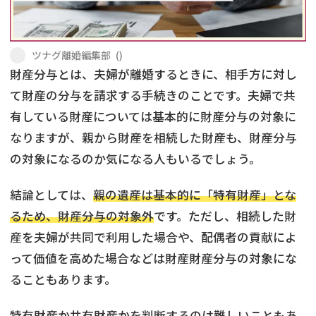
不貞・不倫慰謝料請求
養育費
ツナグ離婚編集部
(
)
養育費問題
離婚裁判
財産分与とは、夫婦が離婚するときに、相手方に対し
て財産の分与を請求する手続きのことです。夫婦で共
内縁の夫婦
慰謝料
有している財産については基本的に財産分与の対象に
国際離婚
なりますが、親から財産を相続した財産も、財産分与
の対象になるのか気になる人もいるでしょう。
DV
結論としては、
親の遺産は基本的に「特有財産」とな
離婚の相談先
るため、財産分与の対象外
です。ただし、相続した財
産を夫婦が共同で利用した場合や、配偶者の貢献によ
離婚したくない
って価値を高めた場合などは財産財産分与の対象にな
ることもあります。
その他の男女問題
特有財産か共有財産かを判断するのは難しいこともあ