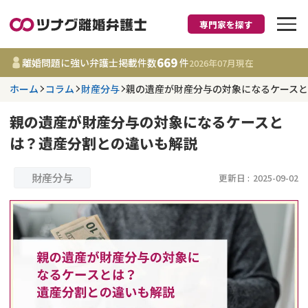
専門家を探す
離婚に強い弁護士
669
離婚問題に強い弁護士掲載件数
件
2026年07月
現在
ホーム
コラム
財産分与
親の遺産が財産分与の対象になるケース
都道府県を選択
親の遺産が財産分与の対象になるケースと
669
事務所
件
は？遺産分割との違いも解説
更新日 :
2026年07月31日
財産分与
更新日 :
2025-09-02
相談内容で探す
離婚前相談
費用相場
離婚裁判
コラム
DV
財産分与