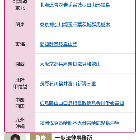
北海道
北海道
青森
岩手
宮城
秋田
山形
福島
東北
関東
東京
神奈川
埼玉
千葉
茨城
群馬
栃木
東海
愛知
静岡
岐阜
山梨
関西
大阪
京都
兵庫
奈良
滋賀
和歌山
北陸
長野
石川
福井
富山
新潟
三重
甲信越
中国
広島
岡山
山口
島根
鳥取
徳島
香川
愛媛
高知
四国
九州
福岡
佐賀
長崎
熊本
大分
宮崎
鹿児島
沖縄
沖縄
監修
一歩法律事務所