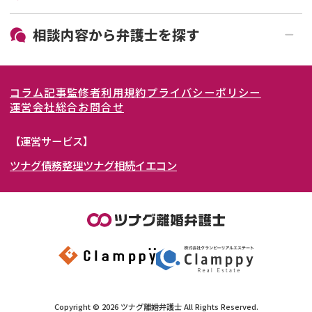
19時以降電話可能
電話相談可能
北海道・東北
相談内容から
弁護士
を探す
LINE予約可能
女性弁護士在籍
関東
北海道
青森県
離婚前相談
離婚調停
コラム記事
監修者
利用規約
プライバシーポリシー
離婚裁判
親権・面会交流権
東海
岩手県
東京都
宮城県
神奈川県
運営会社
総合お問合せ
DV
モラハラ
関西
秋田県
埼玉県
愛知県
山形県
千葉県
静岡県
【運営サービス】
不貞・不倫慰謝料請求
国際離婚
ツナグ債務整理
ツナグ相続
イエコン
北陸・甲信越
福島県
茨城県
岐阜県
大阪府
群馬県
山梨県
京都府
養育費問題
財産分与
内縁の夫婦
熟年離婚
中国・四国
栃木県
兵庫県
長野県
奈良県
石川県
九州・沖縄
滋賀県
福井県
広島県
和歌山県
富山県
岡山県
新潟県
山口県
福岡県
三重県
島根県
佐賀県
Copyright ©
2026
ツナグ離婚弁護士
All Rights Reserved.