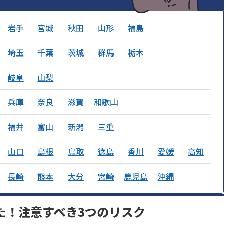
岩手
宮城
秋田
山形
福島
埼玉
千葉
茨城
群馬
栃木
岐阜
山梨
兵庫
奈良
滋賀
和歌山
福井
富山
新潟
三重
山口
島根
鳥取
徳島
香川
愛媛
高知
長崎
熊本
大分
宮崎
鹿児島
沖縄
た！注意すべき3つのリスク