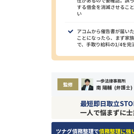
性があるので要確認。誤
する借金を消滅させるこ
い
アコムから催告書が届い
ことになったら、まず家
で、手取り給料の1/4を
一歩法律事務所
監修
南 陽輔
(
弁護士
)
最短即日取立STO
一人で悩まずに士
ツナグ債務整理で
債務整理に強