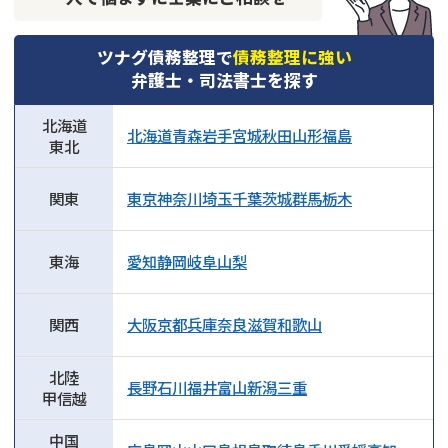
ツナグ債務整理で
債務整理に強い
弁護士・司法書士を探す
北海道
北海道
青森
岩手
宮城
秋田
山形
福島
東北
関東
東京
神奈川
埼玉
千葉
茨城
群馬
栃木
東海
愛知
静岡
岐阜
山梨
関西
大阪
京都
兵庫
奈良
滋賀
和歌山
北陸
長野
石川
福井
富山
新潟
三重
甲信越
中国