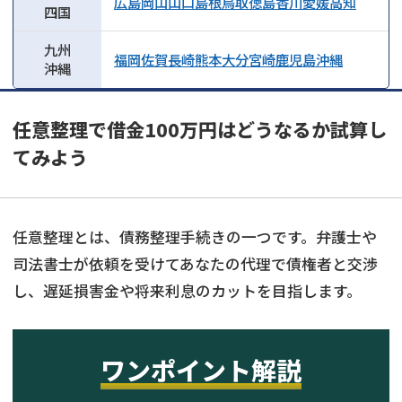
広島
岡山
山口
島根
鳥取
徳島
香川
愛媛
高知
四国
九州
福岡
佐賀
長崎
熊本
大分
宮崎
鹿児島
沖縄
沖縄
任意整理で借金100万円はどうなるか試算し
てみよう
任意整理とは、債務整理手続きの一つです。弁護士や
司法書士が依頼を受けてあなたの代理で債権者と交渉
し、遅延損害金や将来利息のカットを目指します。
ワンポイント解説