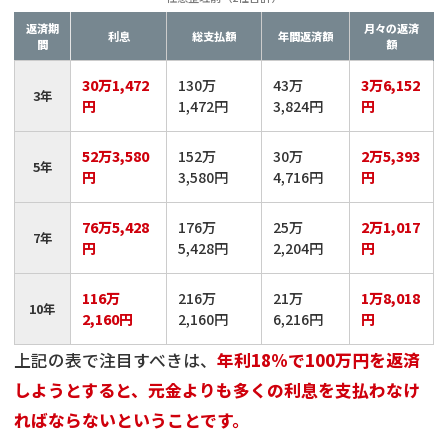
返済期
月々の返済
利息
総支払額
年間返済額
間
額
30万1,472
130万
43万
3万6,152
3年
円
1,472円
3,824円
円
52万3,580
152万
30万
2万5,393
5年
円
3,580円
4,716円
円
76万5,428
176万
25万
2万1,017
7年
円
5,428円
2,204円
円
116万
216万
21万
1万8,018
10年
2,160円
2,160円
6,216円
円
上記の表で注目すべきは、
年利18％で100万円を返済
しようとすると、元金よりも多くの利息を支払わなけ
ればならないということです。