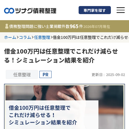
専門家を探す
債務整理に強い弁護
965
債務整理問題に強い士業掲載件数
件
2026年07月
現在
ホーム
コラム
任意整理
借金100万円は任意整理でこれだけ減ら
都道府県を選択
借金100万円は任意整理でこれだけ減らせ
965
事務所
件
る！シミュレーション結果を紹介
更新日 :
2026年07月31日
任意整理
PR
更新日 :
2025-09-02
相談内容で探す
借金返済相談・交渉
費用相場
任意整理
コラム
時効援用
債務整理