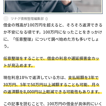
会社破産・法人破産
個人再生（民事再生）
ツナグ債務整理編集部
(
)
消費者金融・サラ金
過払金
借金の残高が100万円を超えると、そろそろ返済できる
か不安になる頃です。100万円になったことをきっかけ
借金問題
に、「任意整理」について調べ始めた方も多いでしょ
闇金
う。
任意整理をすることで、借金の利息や遅延損害金カッ
トが見込めます。
現在利息18％で返済している方は、
支払総額を3年で
30万円、5年で50万円以上減額することも可能、月々
の返済額を8,000円以上軽減できる可能性もあります。
この記事を読むことで、100万円の借金が具体的にいく