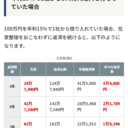
ていた場合
100万円を年利15％で1社から借り入れていた場合、任
意整理をおこなわずに返済を続けると、以下のように
なります。
任意整理前
返済期
月々の返済
利息
総支払額
年間返済額
間
額
24万
124万
41万5,980
3万4,665
3年
7,940円
7,940円
円
円
42万
142万
28万5,468
2万3,789
5年
7,340円
7,340円
円
円
62万
162万
23万1,552
1万9,296
7年