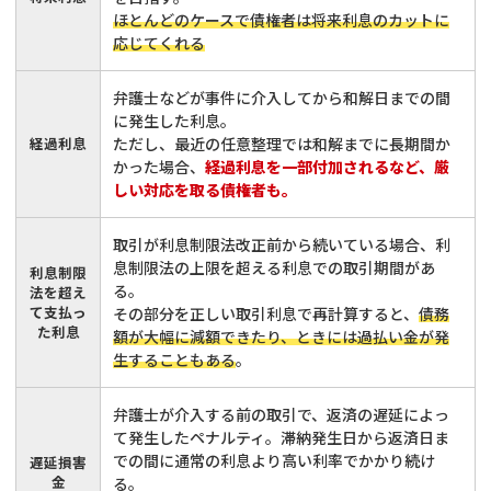
ほとんどのケースで債権者は将来利息のカットに
応じてくれる
弁護士などが事件に介入してから和解日までの間
に発生した利息。
経過利息
ただし、最近の任意整理では和解までに長期間か
かった場合、
経過利息を一部付加されるなど、厳
しい対応を取る債権者も。
取引が利息制限法改正前から続いている場合、利
息制限法の上限を超える利息での取引期間があ
利息制限
る。
法を超え
て支払っ
その部分を正しい取引利息で再計算すると、
債務
た利息
額が大幅に減額できたり、ときには過払い金が発
生することもある
。
弁護士が介入する前の取引で、返済の遅延によっ
て発生したペナルティ。滞納発生日から返済日ま
での間に通常の利息より高い利率でかかり続け
遅延損害
金
る。