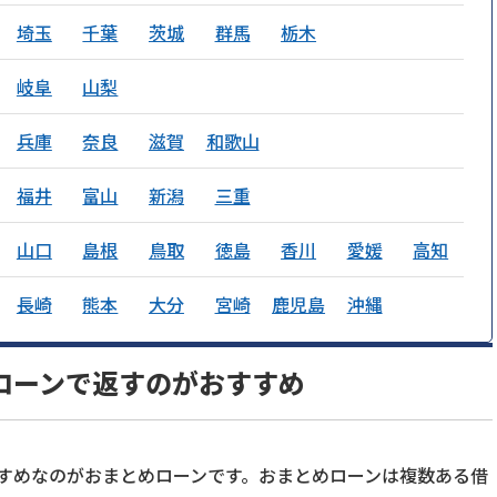
埼玉
千葉
茨城
群馬
栃木
岐阜
山梨
兵庫
奈良
滋賀
和歌山
福井
富山
新潟
三重
山口
島根
鳥取
徳島
香川
愛媛
高知
長崎
熊本
大分
宮崎
鹿児島
沖縄
ローンで返すのがおすすめ
すめなのがおまとめローンです。おまとめローンは複数ある借