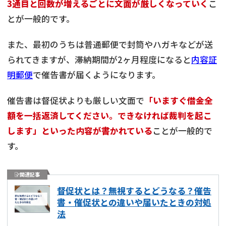
3通目と回数が増えるごとに文面が厳しくなっていく
こ
とが一般的です。
また、最初のうちは普通郵便で封筒やハガキなどが送
られてきますが、滞納期間が2ヶ月程度になると
内容証
明郵便
で催告書が届くようになります。
催告書は督促状よりも厳しい文面で
「いますぐ借金全
額を一括返済してください。できなければ裁判を起こ
します」といった内容が書かれている
ことが一般的で
す。
関連記事
督促状とは？無視するとどうなる？催告
書・催促状との違いや届いたときの対処
法