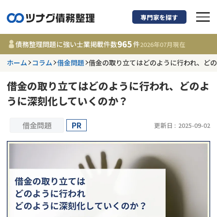
専門家を探す
債務整理に強い弁護
965
債務整理問題に強い士業掲載件数
件
2026年07月
現在
ホーム
コラム
借金問題
借金の取り立てはどのように行われ、ど
都道府県を選択
借金の取り立てはどのように行われ、どのよ
965
事務所
件
うに深刻化していくのか？
更新日 :
2026年07月31日
借金問題
PR
更新日 :
2025-09-02
相談内容で探す
借金返済相談・交渉
費用相場
任意整理
コラム
時効援用
債務整理