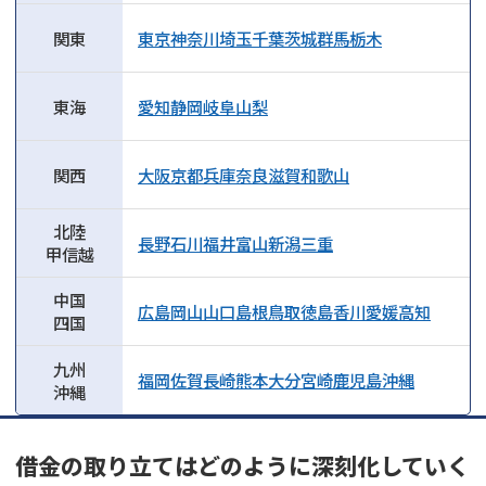
関東
東京
神奈川
埼玉
千葉
茨城
群馬
栃木
東海
愛知
静岡
岐阜
山梨
関西
大阪
京都
兵庫
奈良
滋賀
和歌山
北陸
長野
石川
福井
富山
新潟
三重
甲信越
中国
広島
岡山
山口
島根
鳥取
徳島
香川
愛媛
高知
四国
九州
福岡
佐賀
長崎
熊本
大分
宮崎
鹿児島
沖縄
沖縄
借金の取り立てはどのように深刻化していく