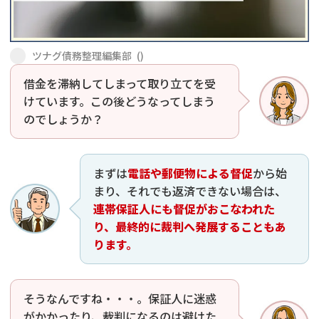
会社破産・法人破産
個人再生（民事再生）
ツナグ債務整理編集部
(
)
消費者金融・サラ金
過払金
借金を滞納してしまって取り立てを受
けています。この後どうなってしまう
借金問題
闇金
のでしょうか？
まずは
電話や郵便物による督促
から始
まり、それでも返済できない場合は、
連帯保証人にも督促がおこなわれた
り、最終的に裁判へ発展することもあ
ります。
そうなんですね・・・。保証人に迷惑
がかかったり、裁判になるのは避けた