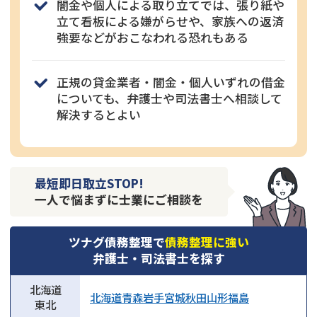
闇金や個人による取り立てでは、張り紙や
立て看板による嫌がらせや、家族への返済
強要などがおこなわれる恐れもある
正規の貸金業者・闇金・個人いずれの借金
についても、弁護士や司法書士へ相談して
解決するとよい
最短即日取立STOP!
一人で悩まずに士業にご相談を
ツナグ債務整理で
債務整理に強い
弁護士・司法書士を探す
北海道
北海道
青森
岩手
宮城
秋田
山形
福島
東北