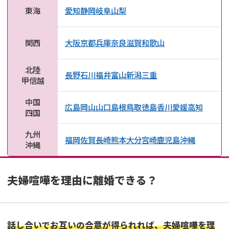
東海
愛知
静岡
岐阜
山梨
関西
大阪
京都
兵庫
奈良
滋賀
和歌山
北陸
長野
石川
福井
富山
新潟
三重
甲信越
中国
広島
岡山
山口
島根
鳥取
徳島
香川
愛媛
高知
四国
九州
福岡
佐賀
長崎
熊本
大分
宮崎
鹿児島
沖縄
沖縄
夫婦喧嘩を理由に離婚できる？
話し合いでお互いの合意が得られれば、夫婦喧嘩を理