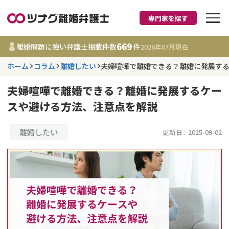
専門家を探す
離婚に強い弁護士
669
離婚問題に強い弁護士掲載件数
件
2026年07月
現在
ホーム
コラム
離婚したい
夫婦喧嘩で離婚できる？離婚に発展す
都道府県を選択
夫婦喧嘩で離婚できる？離婚に発展するケー
669
事務所
件
スや避ける方法、注意点を解説
更新日 :
2026年07月31日
離婚したい
更新日 :
2025-09-02
相談内容で探す
離婚前相談
費用相場
離婚裁判
コラム
DV
財産分与