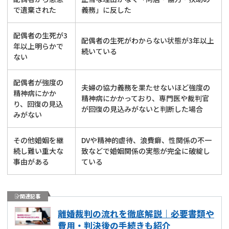
で遺棄された
義務」に反した
配偶者の生死が3
配偶者の生死がわからない状態が3年以上
年以上明らかで
続いている
ない
配偶者が強度の
夫婦の協力義務を果たせないほど強度の
精神病にかか
精神病にかかっており、専門医や裁判官
り、回復の見込
が回復の見込みがないと判断した場合
みがない
その他婚姻を継
DVや精神的虐待、浪費癖、性関係の不一
続し難い重大な
致などで婚姻関係の実態が完全に破綻し
事由がある
ている
関連記事
離婚裁判の流れを徹底解説｜必要書類や
費用・判決後の手続きも紹介