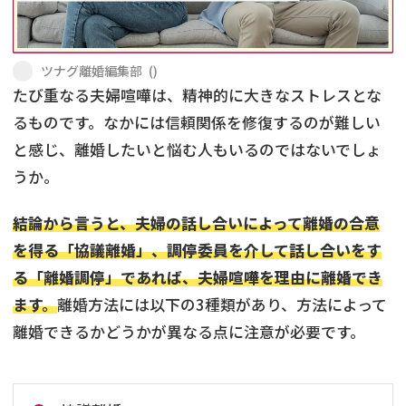
不貞・不倫慰謝料請求
養育費
ツナグ離婚編集部
(
)
養育費問題
離婚裁判
たび重なる夫婦喧嘩は、精神的に大きなストレスとな
るものです。なかには信頼関係を修復するのが難しい
内縁の夫婦
慰謝料
と感じ、離婚したいと悩む人もいるのではないでしょ
国際離婚
うか。
結論から言うと、夫婦の話し合いによって離婚の合意
DV
を得る「協議離婚」、調停委員を介して話し合いをす
離婚の相談先
る「離婚調停」であれば、夫婦喧嘩を理由に離婚でき
ます。
離婚方法には以下の3種類があり、方法によって
離婚したくない
離婚できるかどうかが異なる点に注意が必要です。
その他の男女問題