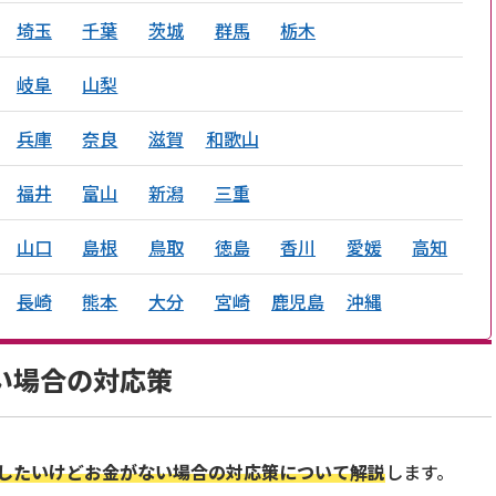
埼玉
千葉
茨城
群馬
栃木
岐阜
山梨
兵庫
奈良
滋賀
和歌山
福井
富山
新潟
三重
山口
島根
鳥取
徳島
香川
愛媛
高知
長崎
熊本
大分
宮崎
鹿児島
沖縄
い場合の対応策
したいけどお金がない場合の対応策について解説
します。