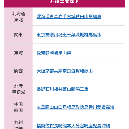
弁護士を探す
北海道
北海道
青森
岩手
宮城
秋田
山形
福島
東北
関東
東京
神奈川
埼玉
千葉
茨城
群馬
栃木
東海
愛知
静岡
岐阜
山梨
関西
大阪
京都
兵庫
奈良
滋賀
和歌山
北陸
長野
石川
福井
富山
新潟
三重
甲信越
中国
広島
岡山
山口
島根
鳥取
徳島
香川
愛媛
高知
四国
九州
福岡
佐賀
長崎
熊本
大分
宮崎
鹿児島
沖縄
沖縄