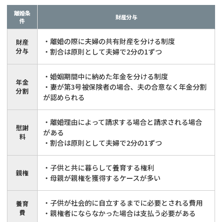
離婚条
財産分与
件
・離婚の際に夫婦の共有財産を分ける制度
財産
分与
・割合は原則として夫婦で2分の1ずつ
・婚姻期間中に納めた年金を分ける制度
年金
・妻が第3号被保険者の場合、夫の合意なく年金分割
分割
が認められる
・離婚理由によって請求する場合と請求される場合
慰謝
がある
料
・割合は原則として夫婦で2分の1ずつ
・子供と共に暮らして養育する権利
親権
・母親が親権を獲得するケースが多い
・子供が社会的に自立するまでに必要とされる費用
養育
費
・親権者にならなかった場合は支払う必要がある