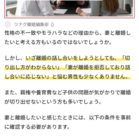
不貞・不倫慰謝料請求
養育費
ツナグ離婚編集部
(
)
養育費問題
離婚裁判
性格の不一致やモラハラなどの理由から、妻と離婚し
たいと考える方もいるのではないでしょうか。
内縁の夫婦
慰謝料
しかし、
いざ離婚の話し合いをしようとしても、「切
国際離婚
り出し方がわからない」「妻が離婚を拒否しており話
し合いに応じない」と悩む男性も少なくありません。
DV
また、親権や養育費など子供の問題が気がかりで離婚
離婚の相談先
が切り出せないという方も多いでしょう。
離婚したくない
妻と離婚したいと感じたときには、以下の条件を事前
その他の男女問題
に確認する必要があります。