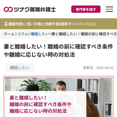
専門家を探す
離婚に強い弁護士
669
離婚問題に強い弁護士掲載件数
件
2026年07月
現在
ホーム
コラム
離婚したい
妻と離婚したい！離婚の前に確認すべ
都道府県を選択
妻と離婚したい！離婚の前に確認すべき条件
669
事務所
件
や離婚に応じない時の対処法
更新日 :
2026年07月31日
離婚したい
更新日 :
2025-09-02
相談内容で探す
離婚前相談
費用相場
離婚裁判
コラム
DV
財産分与