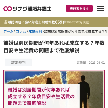
専門家を探す
離婚に強い弁護士
669
離婚問題に強い弁護士掲載件数
件
2026年07月
現在
ホーム
コラム
離婚裁判
離婚は別居期間が何年あれば成立する？
都道府県を選択
離婚は別居期間が何年あれば成立する？年数
669
事務所
件
目安や生活費の問題まで徹底解説
更新日 :
2026年07月31日
離婚裁判
更新日 :
2025-09-02
相談内容で探す
離婚前相談
費用相場
離婚裁判
コラム
DV
財産分与