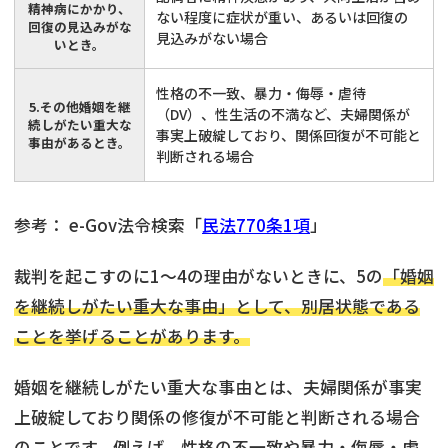
精神病にかかり、
ない程度に症状が重い、あるいは回復の
回復の見込みがな
見込みがない場合
いとき。
性格の不一致、暴力・侮辱・虐待
5.その他婚姻を継
（DV）、性生活の不満など、夫婦関係が
続しがたい重大な
事実上破綻しており、関係回復が不可能と
事由があるとき。
判断される場合
参考： e-Gov法令検索「
民法770条1項
」
裁判を起こすのに1～4の理由がないときに、5の
「婚姻
を継続しがたい重大な事由」として、別居状態である
ことを挙げることがあります。
婚姻を継続しがたい重大な事由とは、夫婦関係が事実
上破綻しており関係の修復が不可能と判断される場合
のことです。例えば、性格の不一致や暴力・侮辱・虐