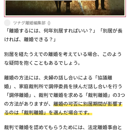
不貞・不倫慰謝料請求
養育費
ツナグ離婚編集部
(
)
養育費問題
離婚裁判
「離婚するには、何年別居すればいい？」「別居が長
ければ、離婚できる？」
内縁の夫婦
慰謝料
別居を経たうえでの離婚を考えている場合、このよう
国際離婚
な疑問を抱くこともあるでしょう。
DV
離婚の方法には、夫婦の話し合いによる「協議離
婚」、家庭裁判所で調停委員を挟んだ話し合いを行う
離婚の相談先
「調停離婚」、裁判で離婚を求める「裁判離婚」の3つ
離婚したくない
の方法がありますが、
離婚の可否に別居期間が影響す
るのは「裁判離婚」を選んだ場合です。
その他の男女問題
裁判で離婚を認めてもらうためには、法定離婚事由と