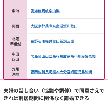
東海
愛知
静岡
岐阜
山梨
関西
大阪
京都
兵庫
奈良
滋賀
和歌山
北陸
長野
石川
福井
富山
新潟
三重
甲信越
中国
広島
岡山
山口
島根
鳥取
徳島
香川
愛媛
高知
四国
九州
福岡
佐賀
長崎
熊本
大分
宮崎
鹿児島
沖縄
沖縄
夫婦の話し合い（協議や調停）で同意さえで
きれば別居期間に関係なく離婚できる