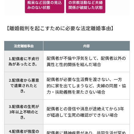
【離婚裁判を起こすために必要な法定離婚事由】
法定離婚事由
内容
配偶者が不倫や浮気をして、配偶者以外の
1.配偶者に不貞行
為があったとき。
異性と性的関係を結んだ場合
配偶者が必要な生活費を渡さない、一方
2.配偶者から悪意
で遺棄されたと
的に家を出てしまうなど、夫婦の同居・協
き。
力・扶助義務を果たさない場合
3.配偶者の生死が
配偶者との音信や消息が途絶えてから3年
3年以上不明のと
が経過して生死の確認ができない場合
き。
4.配偶者が強度の
配偶者に精神疾患があり、共同生活が営め