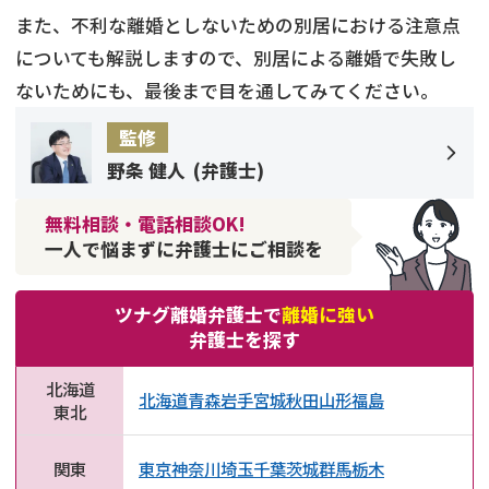
また、不利な離婚としないための別居における注意点
についても解説しますので、別居による離婚で失敗し
ないためにも、最後まで目を通してみてください。
監修
野条 健人
(
弁護士
)
無料相談・電話相談OK!
一人で悩まずに弁護士にご相談を
ツナグ離婚弁護士で
離婚に強い
弁護士を探す
北海道
北海道
青森
岩手
宮城
秋田
山形
福島
東北
関東
東京
神奈川
埼玉
千葉
茨城
群馬
栃木