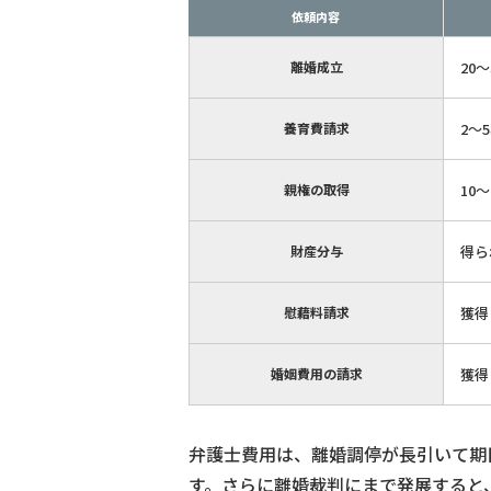
依頼内容
離婚成立
20
養育費請求
2〜
親権の取得
10
財産分与
得ら
慰藉料請求
獲得
婚姻費用の請求
獲得
弁護士費用は、離婚調停が長引いて期
す。さらに離婚裁判にまで発展すると