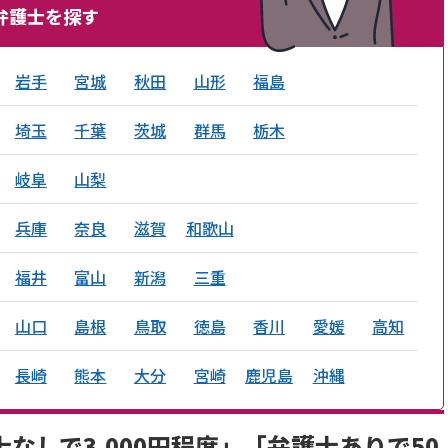
弁護士を探す
岩手
宮城
秋田
山形
福島
埼玉
千葉
茨城
群馬
栃木
岐阜
山梨
兵庫
奈良
滋賀
和歌山
福井
富山
新潟
三重
山口
島根
鳥取
徳島
香川
愛媛
高知
長崎
熊本
大分
宮崎
鹿児島
沖縄
なしで3,000円程度」「弁護士ありで50