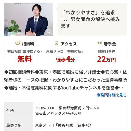
「わかりやすさ」を追求
し、男女問題の解決へ挑み
ます
相談料
アクセス
着手金
初回相談(案件による)
東京メトロ「神谷町駅」
慰謝料事件
無料
4
22
徒歩
分
万円
◆初回相談無料◆東京・港区で離婚に強い弁護士◆安心感・依
頼者様のニーズの把握・わかりやすさにこだわった法律事務所
◆離婚・不倫慰謝料に関するYouTubeチャンネルを運営◆不
事務所詳細を見る
倫慰謝料の減額交渉に自身有り
〒
105
-
0001
東京都港区虎ノ門5-3-20
住所
仙石山アネックス4階405号
最寄り駅
東京メトロ「神谷町駅 」徒歩4分