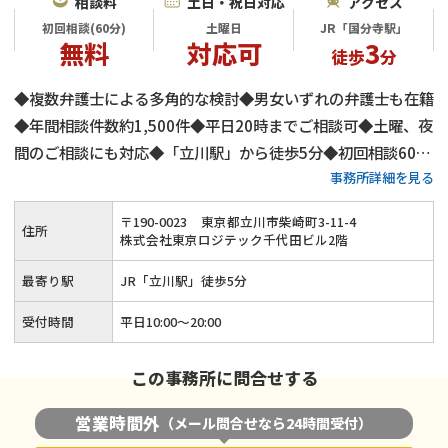
相談料
土日・祝日対応
アクセス
初回相談(60分)
土曜日
JR「国分寺駅」
無料
対応可
3
徒歩
分
◆複数弁護士による多角的な検討◆男女いずれの弁護士も在籍
◆年間相談件数約1,500件◆平日20時までご相談可◆土曜、夜
間のご相談にも対応◆「立川駅」から徒歩5分◆初回相談60分
事務所詳細を見る
無料◆弁護士費用は分割払いも可◆養育費・財産分与・慰謝料
請求も安心◆代理交渉にもご対応
〒
190
-
0023
東京都立川市柴崎町3-11-4
住所
株式会社東京ロジテック千代田ビル2階
最寄り駅
JR「立川駅」徒歩5分
受付時間
平日10:00～20:00
この事務所に問合せする
営業時間外
（メール問合せなら24時間受付）