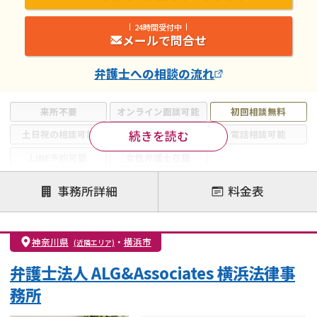
24時間受付中
メールで問合せ
弁護士
への相談の流れ
来所不要
オンライン面談可能
初回相談無料
続きを読む
土日祝の相談可能
19時以降電話可能
電話相談可能
LINE予約可能
女性弁護士在籍
注力案件
事務所詳細
料金表
離婚前相談
離婚調停
離婚裁判
親権・面会交流権
DV
モラハラ
神奈川県
・
横浜市
(近隣エリア)
不貞・不倫慰謝料請求
国際離婚
養育費問題
弁護士法人 ALG&Associates 横浜法律事
財産分与
内縁の夫婦
熟年離婚
務所