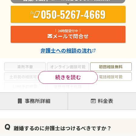
050-5267-4669
24時間受付中
メールで問合せ
弁護士
への相談の流れ
来所不要
オンライン面談可能
初回相談無料
続きを読む
土日祝の相談可能
19時以降電話可能
電話相談可能
LINE予約可能
女性弁護士在籍
注力案件
事務所詳細
料金表
離婚前相談
離婚調停
離婚裁判
親権・面会交流権
DV
モラハラ
離婚するのに弁護士はつけるべきですか？
不貞・不倫慰謝料請求
国際離婚
養育費問題