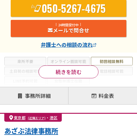
050-5267-4675
24時間受付中
メールで問合せ
弁護士
への相談の流れ
来所不要
オンライン面談可能
初回相談無料
続きを読む
土日祝の相談可能
19時以降電話可能
電話相談可能
LINE予約可能
女性弁護士在籍
注力案件
事務所詳細
料金表
離婚前相談
離婚調停
離婚裁判
親権・面会交流権
DV
モラハラ
東京都
・
港区
(近隣エリア)
不貞・不倫慰謝料請求
国際離婚
養育費問題
あざぶ法律事務所
財産分与
内縁の夫婦
熟年離婚