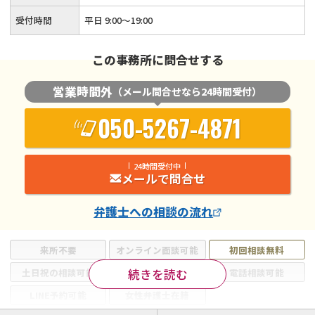
受付時間
平日 9:00～19:00
この事務所に問合せする
営業時間外
（メール問合せなら24時間受付）
050-5267-4871
24時間受付中
メールで問合せ
弁護士
への相談の流れ
来所不要
オンライン面談可能
初回相談無料
続きを読む
土日祝の相談可能
19時以降電話可能
電話相談可能
LINE予約可能
女性弁護士在籍