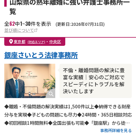
山梨県の熟年離婚に強い弁護士事務所一
覧
62
1
30
全
中
~
件を表示
(更新日:2026年07月31日)
並び順について
東京都
・
中央区
(対応エリア)
銀座さいとう法律事務所
不倫・離婚問題の解決に豊
富な実績｜安心のご対応で
スピーディにトラブルを解
決いたします
◆離婚・不倫問題の解決実績は1,500件以上◆納得できる財産
分与を実現◆子どもの問題にも尽力◆24時間・365日相談対応
◆初回相談1時間無料◆全国出張も可能◆「銀座駅」から徒歩
事務所詳細を見る
2分◆LINEでのご連絡もOK