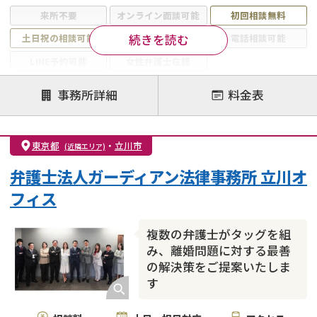
来所不要
オンライン面談可能
初回相談無料
続きを読む
土日祝の相談可能
19時以降電話可能
電話相談可能
LINE予約可能
女性弁護士在籍
注力案件
事務所詳細
料金表
離婚前相談
離婚調停
離婚裁判
親権・面会交流権
DV
モラハラ
東京都
・
立川市
(近隣エリア)
不貞・不倫慰謝料請求
国際離婚
養育費問題
弁護士法人ガーディアン法律事務所 立川オ
財産分与
内縁の夫婦
熟年離婚
フィス
複数の弁護士がタッグを組
み、離婚問題に対する最善
の解決策をご提案いたしま
す