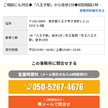
ご相談にも対応◆「八王子駅」から徒歩2分◆初回相談1時間
事務所詳細を見る
無料◆弁護士費用の分割払いにもご対応◆養育費・財産分与・
慰謝料請求をサポート◆代理交渉も承ります
〒
192
-
0904
東京都八王子市子安町1-3-11
住所
SDビル4階
JR「八王子駅」徒歩2分 / 京王電鉄「京王八王子
最寄り駅
駅」徒歩10分
受付時間
平日10:00～20:00 / 土曜10:00～18:00
この事務所に問合せする
営業時間外
（メール問合せなら24時間受付）
050-5267-4676
24時間受付中
メールで問合せ