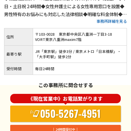
日・土日祝 24時間◆女性弁護士による女性専用窓口を設置◆
男性特有のお悩みにも対応した法律相談◆明確な料金体制◆不
事務所詳細を見る
倫慰謝料請求の相談件数は年間1,000件以上◆離婚・男女問題
にまつわる全ての問題に対応します！東京で離婚・不倫慰謝料
〒
103
-
0028
東京都中央区八重洲一丁目3-18
住所
のお悩みはネクスパート法律事務所へ
VORT東京八重洲maxim7階
JR「東京駅」徒歩3分 / 東京メトロ「日本橋駅」・
最寄り駅
「大手町駅」徒歩2分
受付時間
毎日24時間
この事務所に問合せする
《現在営業中》お電話繋がります
050-5267-4951
24時間受付中