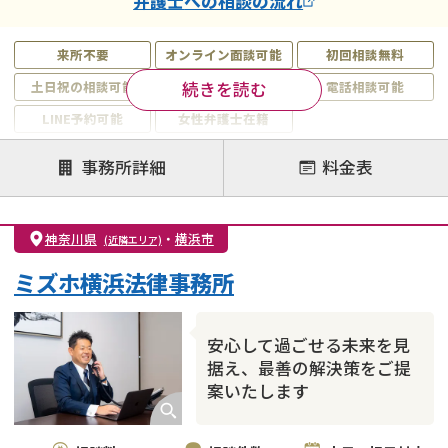
弁護士
への相談の流れ
来所不要
オンライン面談可能
初回相談無料
続きを読む
土日祝の相談可能
19時以降電話可能
電話相談可能
LINE予約可能
女性弁護士在籍
注力案件
事務所詳細
料金表
離婚前相談
離婚調停
離婚裁判
親権・面会交流権
DV
モラハラ
神奈川県
・
横浜市
(近隣エリア)
不貞・不倫慰謝料請求
国際離婚
養育費問題
ミズホ横浜法律事務所
財産分与
内縁の夫婦
熟年離婚
安心して過ごせる未来を見
据え、最善の解決策をご提
案いたします