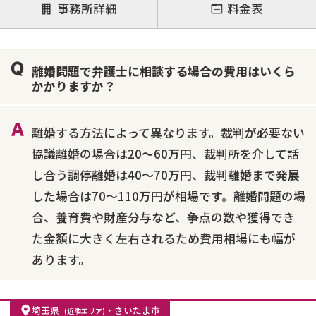
注力案件
事務所詳細
料金表
離婚前相談
離婚調停
離婚裁判
親権・面会交流権
DV
モラハラ
離婚問題で弁護士に相談する場合の費用はいくら
不貞・不倫慰謝料請求
国際離婚
養育費問題
かかりますか？
財産分与
内縁の夫婦
熟年離婚
離婚する方法によって異なります。裁判が必要ない
協議離婚の場合は20～60万円、裁判所を介して話
し合う調停離婚は40～70万円、裁判離婚まで発展
した場合は70～110万円が相場です。離婚問題の場
合、養育費や財産分与など、争点の数や獲得でき
た金額に大きく左右されるため費用相場にも幅が
あります。
埼玉県
・
さいたま市
(近隣エリア)