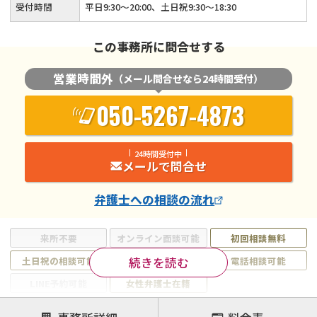
受付時間
平日9:30～20:00、土日祝9:30～18:30
この事務所に問合せする
営業時間外
（メール問合せなら24時間受付）
050-5267-4873
24時間受付中
メールで問合せ
弁護士
への相談の流れ
来所不要
オンライン面談可能
初回相談無料
続きを読む
土日祝の相談可能
19時以降電話可能
電話相談可能
LINE予約可能
女性弁護士在籍
注力案件