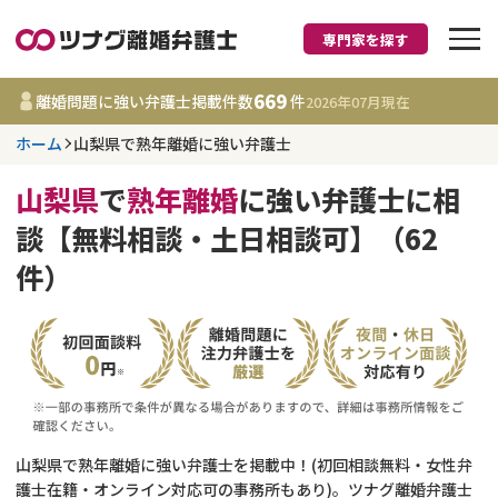
専門家を探す
離婚に強い弁護士
669
離婚問題に強い弁護士掲載件数
件
2026年07月
現在
ホーム
山梨県で熟年離婚に強い弁護士
山梨県
山梨県
で
熟年離婚
に強い弁護士に相
669
事務所
件
談【無料相談・土日相談可】（62
更新日 :
2026年07月31日
件）
相談内容で探す
離婚前相談
費用相場
離婚裁判
コラム
山梨県で熟年離婚に強い弁護士を掲載中！(初回相談無料・女性弁
DV
財産分与
護士在籍・オンライン対応可の事務所もあり)。ツナグ離婚弁護士