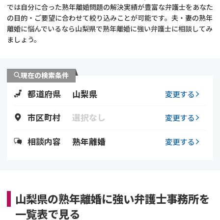
では自分に合った熟年離婚問題の解決実績が豊富な弁護士をあなた
の目的・ご要望に合わせて絞り込みことが可能です。夫・妻の熟年
不貞・不倫慰謝料請求
養育費
離婚に悩んでいるなら山梨県で熟年離婚に強い弁護士に相談してみ
ましょう。
養育費問題
離婚裁判
内縁の夫婦
慰謝料
現在の検索条件
都道府県
山梨県
変更する
国際離婚
市区町村
選択なし
変更する
DV
相談内容
熟年離婚
変更する
離婚の相談先
離婚したくない
山梨県の熟年離婚に強い弁護士事務所を
その他の男女問題
一覧表で見る