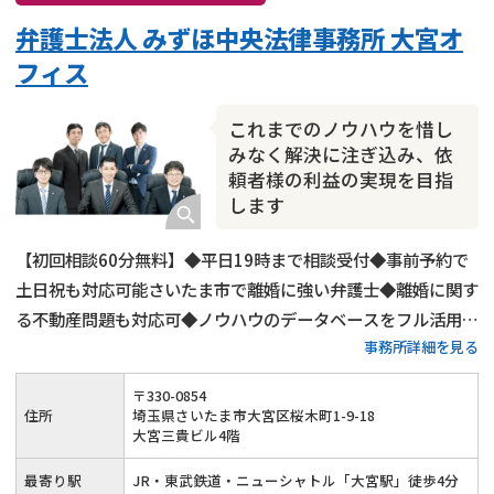
弁護士法人 みずほ中央法律事務所 大宮オ
フィス
これまでのノウハウを惜し
みなく解決に注ぎ込み、依
頼者様の利益の実現を目指
します
【初回相談60分無料】◆平日19時まで相談受付◆事前予約で
土日祝も対応可能さいたま市で離婚に強い弁護士◆離婚に関す
る不動産問題も対応可◆ノウハウのデータベースをフル活用し
事務所詳細を見る
たご提案◆依頼者様の利益の実現を目指します
〒
330
-
0854
住所
埼玉県さいたま市大宮区桜木町1-9-18
大宮三貴ビル4階
最寄り駅
JR・東武鉄道・ニューシャトル「大宮駅」徒歩4分