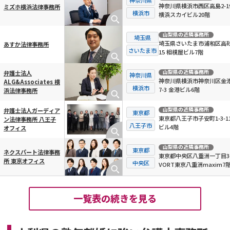
神奈川県横浜市西区高島2-19
ミズホ横浜法律事務所
横浜市
横浜スカイビル20階
山梨県
の近隣事務所
埼玉県
埼玉県さいたま市浦和区高砂3
あすか法律事務所
さいたま市
15 相模屋ビル7階
山梨県
の近隣事務所
弁護士法人
神奈川県
神奈川県横浜市神奈川区金
ALG&Associates 横
横浜市
7-3 金港ビル6階
浜法律事務所
山梨県
の近隣事務所
弁護士法人ガーディア
東京都
東京都八王子市子安町1-3-11
ン法律事務所 八王子
八王子市
ビル4階
オフィス
山梨県
の近隣事務所
東京都
ネクスパート法律事務
東京都中央区八重洲一丁目3-
所 東京オフィス
中央区
VORT東京八重洲maxim7
一覧表の続きを見る