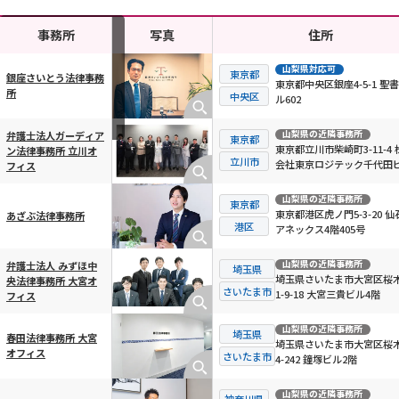
事務所
写真
住所
山梨県
対応可
東京都
銀座さいとう法律事務
東京都中央区銀座4-5-1 聖
所
横スクロール可能
中央区
ル602
山梨県
の近隣事務所
弁護士法人ガーディア
東京都
東京都立川市柴崎町3-11-4 
ン法律事務所 立川オ
立川市
会社東京ロジテック千代田ビ
フィス
階
山梨県
の近隣事務所
東京都
東京都港区虎ノ門5-3-20 仙
あざぶ法律事務所
港区
アネックス4階405号
山梨県
の近隣事務所
弁護士法人 みずほ中
埼玉県
埼玉県さいたま市大宮区桜
央法律事務所 大宮オ
さいたま市
1-9-18 大宮三貴ビル4階
フィス
山梨県
の近隣事務所
埼玉県
春田法律事務所 大宮
埼玉県さいたま市大宮区桜
オフィス
さいたま市
4-242 鐘塚ビル2階
山梨県
の近隣事務所
神奈川県