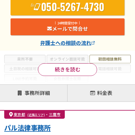
050-5267-4730
24時間受付中
メールで問合せ
弁護士
への相談の流れ
来所不要
オンライン面談可能
初回相談無料
続きを読む
土日祝の相談可能
19時以降電話可能
電話相談可能
LINE予約可能
女性弁護士在籍
注力案件
事務所詳細
料金表
離婚前相談
離婚調停
離婚裁判
親権・面会交流権
DV
モラハラ
東京都
・
三鷹市
(近隣エリア)
不貞・不倫慰謝料請求
国際離婚
養育費問題
パル法律事務所
財産分与
内縁の夫婦
熟年離婚