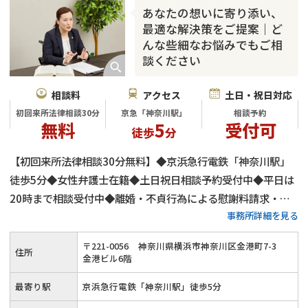
あなたの想いに寄り添い、
最適な解決策をご提案｜ど
んな些細なお悩みでもご相
談ください
相談料
アクセス
土日・祝日対応
初回来所法律相談30分
京急「神奈川駅」
相談予約
無料
5
受付可
徒歩
分
【初回来所法律相談30分無料】◆京浜急行電鉄「神奈川駅」
徒歩5分◆女性弁護士在籍◆土日祝日相談予約受付中◆平日は
20時まで相談受付中◆離婚・不貞行為による慰謝料請求・財
事務所詳細を見る
産分与・親権・養育費など様々な男女問題に対応◆どんな些細
な離婚問題でも、親身になって対応します
〒
221
-
0056
神奈川県横浜市神奈川区金港町7-3
住所
金港ビル6階
最寄り駅
京浜急行電鉄「神奈川駅」徒歩5分