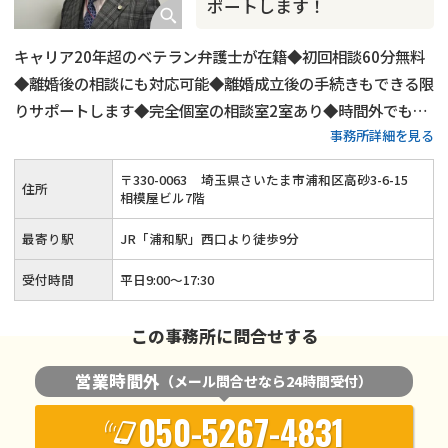
ポートします！
キャリア20年超のベテラン弁護士が在籍◆初回相談60分無料
◆離婚後の相談にも対応可能◆離婚成立後の手続きもできる限
りサポートします◆完全個室の相談室2室あり◆時間外でも相
事務所詳細を見る
談対応可能（要予約）◆JR「浦和駅」西口より徒歩9分
〒
330
-
0063
埼玉県さいたま市浦和区高砂3-6-15
住所
相模屋ビル7階
最寄り駅
JR「浦和駅」西口より徒歩9分
受付時間
平日9:00～17:30
この事務所に問合せする
営業時間外
（メール問合せなら24時間受付）
050-5267-4831