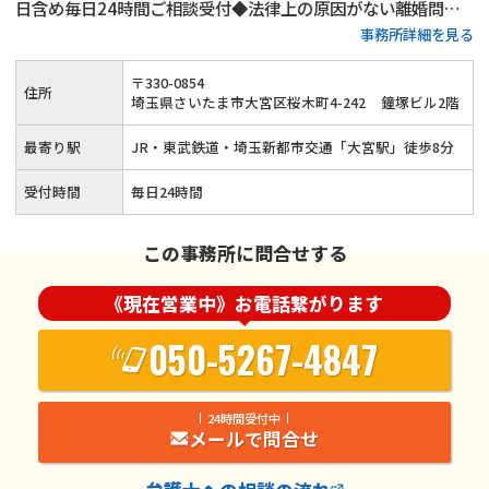
日含め毎日24時間ご相談受付◆法律上の原因がない離婚問題
事務所詳細を見る
にも対応（性格の不一致など）◆依頼者様のお気持ちやご希望
に寄り添い離婚問題を迅速に解決◆JR・東武鉄道・埼玉新都
〒
330
-
0854
住所
市交通「大宮駅」から徒歩8分
埼玉県さいたま市大宮区桜木町4-242
鐘塚ビル2階
最寄り駅
JR・東武鉄道・埼玉新都市交通「大宮駅」徒歩8分
受付時間
毎日24時間
この事務所に問合せする
《現在営業中》お電話繋がります
050-5267-4847
24時間受付中
メールで問合せ