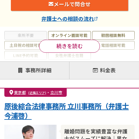
メールで問合せ
弁護士
への相談の流れ
来所不要
オンライン面談可能
初回相談無料
続きを読む
土日祝の相談可能
19時以降電話可能
電話相談可能
LINE予約可能
女性弁護士在籍
注力案件
事務所詳細
料金表
離婚前相談
離婚調停
離婚裁判
親権・面会交流権
DV
モラハラ
東京都
・
立川市
(近隣エリア)
不貞・不倫慰謝料請求
国際離婚
養育費問題
原後綜合法律事務所 立川事務所（弁護士
財産分与
内縁の夫婦
熟年離婚
今浦啓）
離婚問題を実績豊富な弁護
士がスムーズに解決｜男女