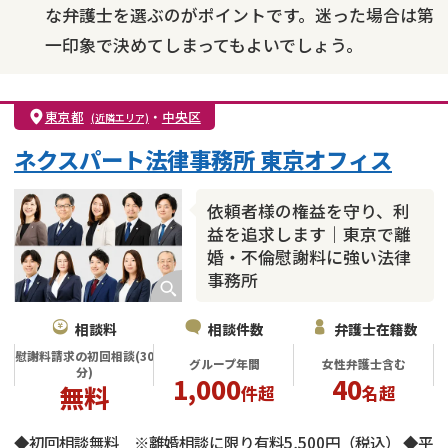
な弁護士を選ぶのがポイントです。迷った場合は第
一印象で決めてしまってもよいでしょう。
東京都
・
中央区
(近隣エリア)
ネクスパート法律事務所 東京オフィス
依頼者様の権益を守り、利
益を追求します｜東京で離
婚・不倫慰謝料に強い法律
事務所
相談料
相談件数
弁護士在籍数
慰謝料請求の初回相談(30
グループ年間
女性弁護士含む
分)
1,000
40
無料
件超
名超
◆初回相談無料 ※離婚相談に限り有料5,500円（税込） ◆平