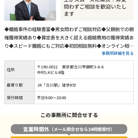
問わずご相談を歓迎いたし
ます
◆離婚事件の経験豊富◆男女問わずご相談対応◆父親側での親
権獲得実績あり◆算定表を大きく超える婚姻費用の獲得実績あ
り◆スピード離婚にもご対応◆初回相談無料◆オンライン相談
事務所詳細を見る
にもご対応◆平日20時までご相談受付◆土日祝日もご予約可
◆「立川駅」から徒歩8分
〒
190
-
0022
東京都立川市錦町3-6-6
住所
中村LKビル6階
最寄り駅
JR「立川駅」徒歩8分
受付時間
平日9:00〜20:00
この事務所に問合せする
営業時間外
（メール問合せなら24時間受付）