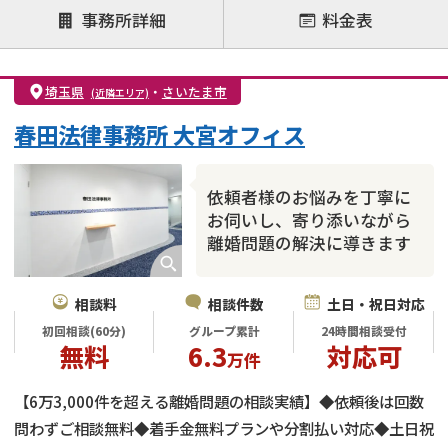
注力案件
事務所詳細
料金表
離婚前相談
離婚調停
離婚裁判
親権・面会交流権
DV
モラハラ
埼玉県
・
さいたま市
(近隣エリア)
不貞・不倫慰謝料請求
国際離婚
養育費問題
春田法律事務所 大宮オフィス
財産分与
内縁の夫婦
熟年離婚
依頼者様のお悩みを丁寧に
お伺いし、寄り添いながら
離婚問題の解決に導きます
相談料
相談件数
土日・祝日対応
初回相談(60分)
グループ累計
24時間相談受付
無料
6.3
対応可
万件
【6万3,000件を超える離婚問題の相談実績】◆依頼後は回数
問わずご相談無料◆着手金無料プランや分割払い対応◆土日祝