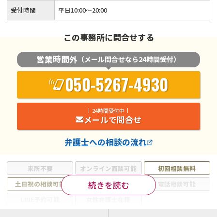
受付時間
平日10:00～20:00
この事務所に問合せする
営業時間外
（メール問合せなら24時間受付）
050-5267-4930
24時間受付中
メールで問合せ
弁護士
への相談の流れ
来所不要
オンライン面談可能
初回相談無料
続きを読む
土日祝の相談可能
19時以降電話可能
電話相談可能
LINE予約可能
女性弁護士在籍