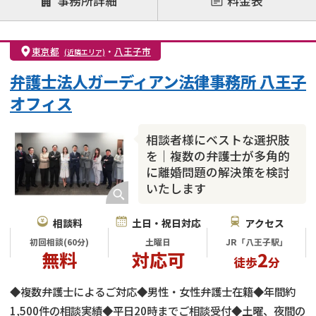
事務所詳細
料金表
離婚前相談
離婚調停
離婚裁判
親権・面会交流権
DV
モラハラ
東京都
・
八王子市
(近隣エリア)
不貞・不倫慰謝料請求
国際離婚
養育費問題
弁護士法人ガーディアン法律事務所 八王子
財産分与
内縁の夫婦
熟年離婚
オフィス
相談者様にベストな選択肢
を｜複数の弁護士が多角的
に離婚問題の解決策を検討
いたします
相談料
土日・祝日対応
アクセス
初回相談(60分)
土曜日
JR「八王子駅」
無料
対応可
2
徒歩
分
◆複数弁護士によるご対応◆男性・女性弁護士在籍◆年間約
1,500件の相談実績◆平日20時までご相談受付◆土曜、夜間の