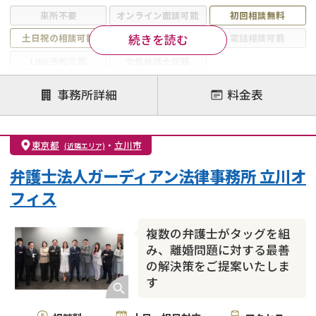
来所不要
オンライン面談可能
初回相談無料
続きを読む
土日祝の相談可能
19時以降電話可能
電話相談可能
LINE予約可能
女性弁護士在籍
注力案件
事務所詳細
料金表
離婚前相談
離婚調停
離婚裁判
親権・面会交流権
DV
モラハラ
東京都
・
立川市
(近隣エリア)
不貞・不倫慰謝料請求
国際離婚
養育費問題
弁護士法人ガーディアン法律事務所 立川オ
財産分与
内縁の夫婦
熟年離婚
フィス
複数の弁護士がタッグを組
み、離婚問題に対する最善
の解決策をご提案いたしま
す