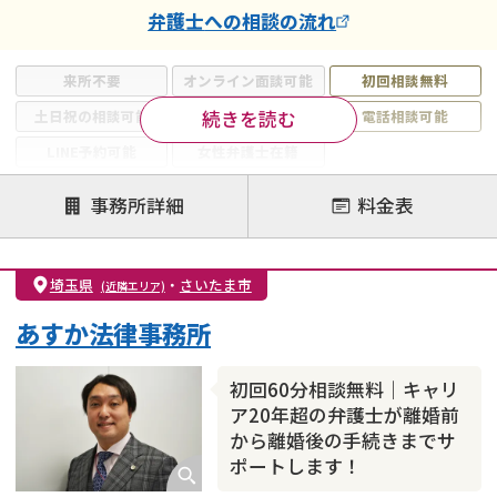
弁護士
への相談の流れ
来所不要
オンライン面談可能
初回相談無料
続きを読む
土日祝の相談可能
19時以降電話可能
電話相談可能
LINE予約可能
女性弁護士在籍
注力案件
事務所詳細
料金表
離婚前相談
離婚調停
離婚裁判
親権・面会交流権
DV
モラハラ
埼玉県
・
さいたま市
(近隣エリア)
不貞・不倫慰謝料請求
国際離婚
養育費問題
あすか法律事務所
財産分与
内縁の夫婦
熟年離婚
初回60分相談無料｜キャリ
ア20年超の弁護士が離婚前
から離婚後の手続きまでサ
ポートします！