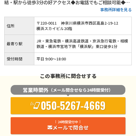
結・駅から徒歩3分の好アクセス◆お電話でもご相談可能◆初
事務所詳細を見る
回相談60分間無料◆ご相談は完全個室◆不倫慰謝料請求対応
可◆モラハラによる離婚にも対応
〒
220
-
0011
神奈川県横浜市西区高島2-19-12
住所
横浜スカイビル20階
JR・東急電鉄・横浜高速鉄道・京浜急行電鉄・相模
最寄り駅
鉄道・横浜市営地下鉄「横浜駅」東口徒歩1分
受付時間
平日 9:00～18:00
この事務所に問合せする
営業時間外
（メール問合せなら24時間受付）
050-5267-4669
24時間受付中
メールで問合せ