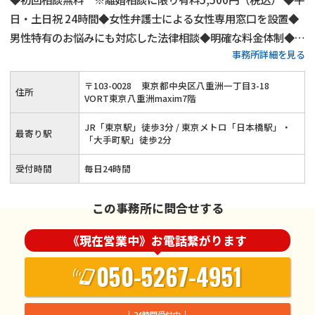
日・土日祝 24時間◆女性弁護士による女性専用窓口を設置◆
男性特有のお悩みにも対応した法律相談◆明確な料金体制◆不
事務所詳細を見る
倫慰謝料請求の相談件数は年間1,000件以上◆離婚・男女問題
にまつわる全ての問題に対応します！東京で離婚・不倫慰謝料
〒
103
-
0028
東京都中央区八重洲一丁目3-18
住所
のお悩みはネクスパート法律事務所へ
VORT東京八重洲maxim7階
JR「東京駅」徒歩3分 / 東京メトロ「日本橋駅」・
最寄り駅
「大手町駅」徒歩2分
受付時間
毎日24時間
この事務所に問合せする
《現在営業中》お電話繋がります
050-5267-4951
24時間受付中