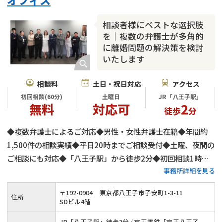
相談者様にベストな選択肢
を｜複数の弁護士が多角的
に離婚問題の解決策を検討
いたします
相談料
土日・祝日対応
アクセス
初回相談(60分)
土曜日
JR「八王子駅」
無料
対応可
2
徒歩
分
◆複数弁護士によるご対応◆男性・女性弁護士在籍◆年間約
1,500件の相談実績◆平日20時までご相談受付◆土曜、夜間の
ご相談にも対応◆「八王子駅」から徒歩2分◆初回相談1時間
事務所詳細を見る
無料◆弁護士費用の分割払いにもご対応◆養育費・財産分与・
慰謝料請求をサポート◆代理交渉も承ります
〒
192
-
0904
東京都八王子市子安町1-3-11
住所
SDビル4階
JR「八王子駅」徒歩2分 / 京王電鉄「京王八王子