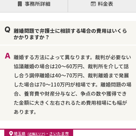
注力案件
事務所詳細
料金表
離婚前相談
離婚調停
離婚裁判
親権・面会交流権
DV
モラハラ
離婚問題で弁護士に相談する場合の費用はいくら
不貞・不倫慰謝料請求
国際離婚
養育費問題
かかりますか？
財産分与
内縁の夫婦
熟年離婚
離婚する方法によって異なります。裁判が必要ない
協議離婚の場合は20～60万円、裁判所を介して話
し合う調停離婚は40～70万円、裁判離婚まで発展
した場合は70～110万円が相場です。離婚問題の場
合、養育費や財産分与など、争点の数や獲得でき
た金額に大きく左右されるため費用相場にも幅が
あります。
埼玉県
・
さいたま市
(近隣エリア)