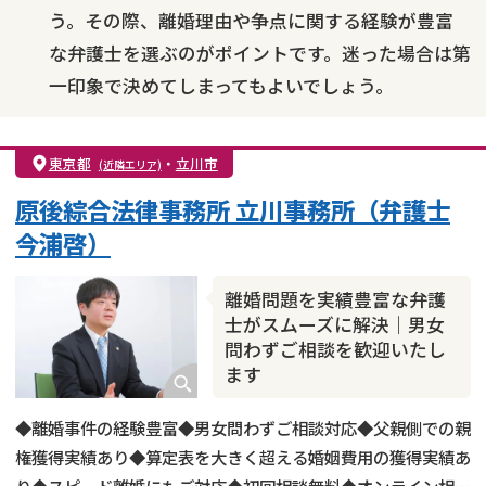
う。その際、離婚理由や争点に関する経験が豊富
な弁護士を選ぶのがポイントです。迷った場合は第
一印象で決めてしまってもよいでしょう。
東京都
・
立川市
(近隣エリア)
原後綜合法律事務所 立川事務所（弁護士
今浦啓）
離婚問題を実績豊富な弁護
士がスムーズに解決｜男女
問わずご相談を歓迎いたし
ます
◆離婚事件の経験豊富◆男女問わずご相談対応◆父親側での親
権獲得実績あり◆算定表を大きく超える婚姻費用の獲得実績あ