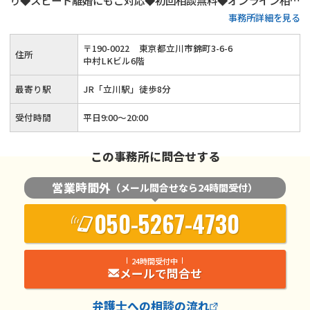
り◆スピード離婚にもご対応◆初回相談無料◆オンライン相談
事務所詳細を見る
にもご対応◆平日20時までご相談受付◆土日祝日もご予約可
◆「立川駅」から徒歩8分
〒
190
-
0022
東京都立川市錦町3-6-6
住所
中村LKビル6階
最寄り駅
JR「立川駅」徒歩8分
受付時間
平日9:00〜20:00
この事務所に問合せする
営業時間外
（メール問合せなら24時間受付）
050-5267-4730
24時間受付中
メールで問合せ
弁護士
への相談の流れ