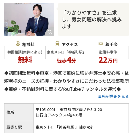
「わかりやすさ」を追求
し、男女問題の解決へ挑み
ます
相談料
アクセス
着手金
初回相談(案件による)
東京メトロ「神谷町駅」
慰謝料事件
無料
4
22
徒歩
分
万円
◆初回相談無料◆東京・港区で離婚に強い弁護士◆安心感・依
頼者様のニーズの把握・わかりやすさにこだわった法律事務所
◆離婚・不倫慰謝料に関するYouTubeチャンネルを運営◆不
事務所詳細を見る
倫慰謝料の減額交渉に自身有り
〒
105
-
0001
東京都港区虎ノ門5-3-20
住所
仙石山アネックス4階405号
最寄り駅
東京メトロ「神谷町駅 」徒歩4分