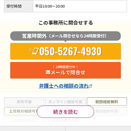
受付時間
平日10:00～20:00
この事務所に問合せする
営業時間外
（メール問合せなら24時間受付）
050-5267-4930
24時間受付中
メールで問合せ
弁護士
への相談の流れ
来所不要
オンライン面談可能
初回相談無料
続きを読む
土日祝の相談可能
19時以降電話可能
電話相談可能
LINE予約可能
女性弁護士在籍