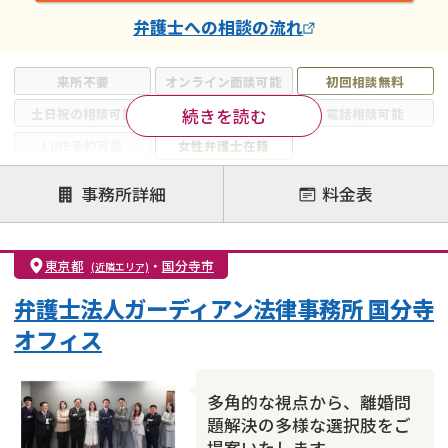
弁護士
への相談の流れ
来所不要
オンライン面談可能
初回相談無料
続きを読む
土日祝の相談可能
19時以降電話可能
電話相談可能
LINE予約可能
女性弁護士在籍
注力案件
事務所詳細
料金表
離婚前相談
離婚調停
離婚裁判
親権・面会交流権
DV
モラハラ
東京都
・
国分寺市
(近隣エリア)
不貞・不倫慰謝料請求
国際離婚
養育費問題
弁護士法人ガーディアン法律事務所 国分寺
財産分与
内縁の夫婦
熟年離婚
オフィス
多角的な視点から、離婚問
題解決の多様な選択肢をご