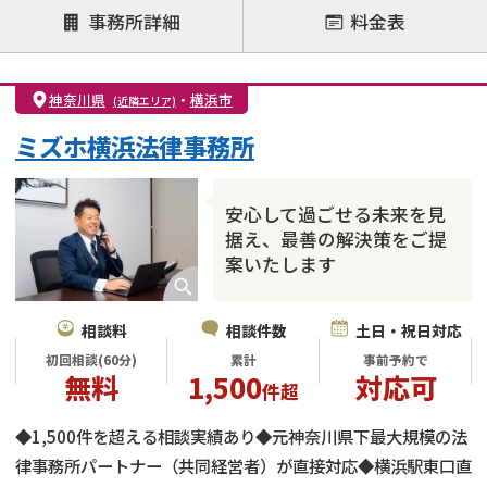
注力案件
事務所詳細
料金表
離婚前相談
離婚調停
離婚裁判
親権・面会交流権
DV
モラハラ
神奈川県
・
横浜市
(近隣エリア)
不貞・不倫慰謝料請求
国際離婚
養育費問題
ミズホ横浜法律事務所
財産分与
内縁の夫婦
熟年離婚
安心して過ごせる未来を見
据え、最善の解決策をご提
案いたします
相談料
相談件数
土日・祝日対応
初回相談(60分)
累計
事前予約で
無料
1,500
対応可
件超
◆1,500件を超える相談実績あり◆元神奈川県下最大規模の法
律事務所パートナー（共同経営者）が直接対応◆横浜駅東口直