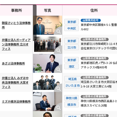
事務所
写真
住所
山梨県
対応可
東京都
銀座さいとう法律事務
東京都中央区銀座4-5-1 聖
所
横スクロール可能
中央区
ル602
山梨県
の近隣事務所
弁護士法人ガーディア
東京都
東京都立川市柴崎町3-11-4 
ン法律事務所 立川オ
立川市
会社東京ロジテック千代田ビ
フィス
階
山梨県
の近隣事務所
東京都
東京都港区虎ノ門5-3-20 仙
あざぶ法律事務所
港区
アネックス4階405号
山梨県
の近隣事務所
弁護士法人 みずほ中
埼玉県
埼玉県さいたま市大宮区桜
央法律事務所 大宮オ
さいたま市
1-9-18 大宮三貴ビル4階
フィス
山梨県
の近隣事務所
神奈川県
神奈川県横浜市西区高島2-19
ミズホ横浜法律事務所
横浜市
横浜スカイビル20階
山梨県
の近隣事務所
埼玉県