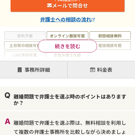
メールで問合せ
弁護士
への相談の流れ
来所不要
オンライン面談可能
初回相談無料
続きを読む
土日祝の相談可能
19時以降電話可能
電話相談可能
LINE予約可能
女性弁護士在籍
注力案件
事務所詳細
料金表
離婚前相談
離婚調停
離婚裁判
親権・面会交流権
DV
モラハラ
離婚問題で弁護士を選ぶ時のポイントはあります
不貞・不倫慰謝料請求
国際離婚
養育費問題
か？
財産分与
内縁の夫婦
熟年離婚
離婚問題で弁護士を選ぶ際は、無料相談を利用し
て複数の弁護士事務所を比較しながら決めましょ