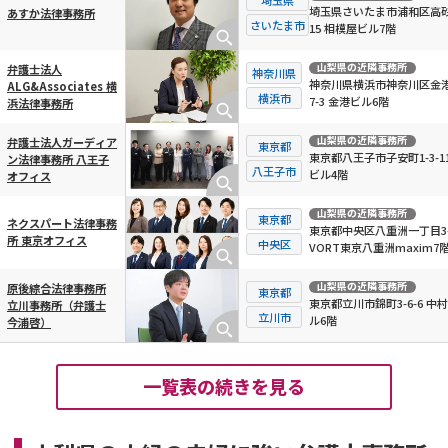
埼玉県さいたま市浦和区高砂3
あすか法律事務所
さいたま市
15 相模屋ビル7階
山梨県
の近隣事務所
弁護士法人
神奈川県
神奈川県横浜市神奈川区金
ALG&Associates 横
横浜市
7-3 金港ビル6階
浜法律事務所
山梨県
の近隣事務所
弁護士法人ガーディア
東京都
東京都八王子市子安町1-3-11
ン法律事務所 八王子
八王子市
ビル4階
オフィス
山梨県
の近隣事務所
東京都
ネクスパート法律事務
東京都中央区八重洲一丁目3-
所 東京オフィス
中央区
VORT東京八重洲maxim7
山梨県
の近隣事務所
原後綜合法律事務所
東京都
東京都立川市錦町3-6-6 中村
立川事務所（弁護士
立川市
ル6階
今浦啓）
一覧表の続きを見る