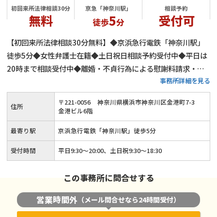
初回来所法律相談30分
京急「神奈川駅」
相談予約
無料
5
受付可
徒歩
分
【初回来所法律相談30分無料】◆京浜急行電鉄「神奈川駅」
徒歩5分◆女性弁護士在籍◆土日祝日相談予約受付中◆平日は
20時まで相談受付中◆離婚・不貞行為による慰謝料請求・財
事務所詳細を見る
産分与・親権・養育費など様々な男女問題に対応◆どんな些細
な離婚問題でも、親身になって対応します
〒
221
-
0056
神奈川県横浜市神奈川区金港町7-3
住所
金港ビル6階
最寄り駅
京浜急行電鉄「神奈川駅」徒歩5分
受付時間
平日9:30～20:00、土日祝9:30～18:30
この事務所に問合せする
営業時間外
（メール問合せなら24時間受付）