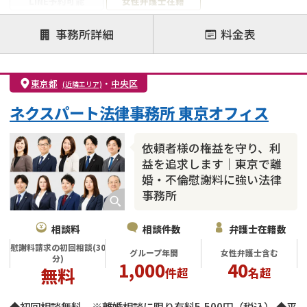
LINE予約可能
女性弁護士在籍
注力案件
事務所詳細
料金表
離婚前相談
離婚調停
離婚裁判
親権・面会交流権
DV
モラハラ
東京都
・
中央区
(近隣エリア)
不貞・不倫慰謝料請求
国際離婚
養育費問題
ネクスパート法律事務所 東京オフィス
財産分与
内縁の夫婦
熟年離婚
依頼者様の権益を守り、利
益を追求します｜東京で離
婚・不倫慰謝料に強い法律
事務所
相談料
相談件数
弁護士在籍数
慰謝料請求の初回相談(30
グループ年間
女性弁護士含む
分)
1,000
40
無料
件超
名超
◆初回相談無料 ※離婚相談に限り有料5,500円（税込） ◆平