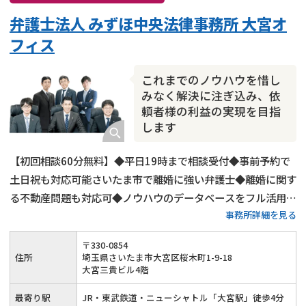
弁護士法人 みずほ中央法律事務所 大宮オ
フィス
これまでのノウハウを惜し
みなく解決に注ぎ込み、依
頼者様の利益の実現を目指
します
【初回相談60分無料】◆平日19時まで相談受付◆事前予約で
土日祝も対応可能さいたま市で離婚に強い弁護士◆離婚に関す
る不動産問題も対応可◆ノウハウのデータベースをフル活用し
事務所詳細を見る
たご提案◆依頼者様の利益の実現を目指します
〒
330
-
0854
住所
埼玉県さいたま市大宮区桜木町1-9-18
大宮三貴ビル4階
最寄り駅
JR・東武鉄道・ニューシャトル「大宮駅」徒歩4分