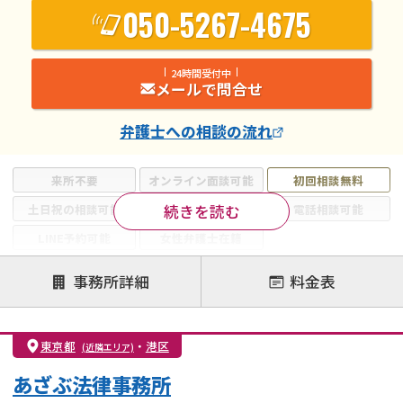
050-5267-4675
24時間受付中
メールで問合せ
弁護士
への相談の流れ
来所不要
オンライン面談可能
初回相談無料
続きを読む
土日祝の相談可能
19時以降電話可能
電話相談可能
LINE予約可能
女性弁護士在籍
注力案件
事務所詳細
料金表
離婚前相談
離婚調停
離婚裁判
親権・面会交流権
DV
モラハラ
東京都
・
港区
(近隣エリア)
不貞・不倫慰謝料請求
国際離婚
養育費問題
あざぶ法律事務所
財産分与
内縁の夫婦
熟年離婚