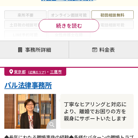
来所不要
オンライン面談可能
初回相談無料
続きを読む
土日祝の相談可能
19時以降電話可能
電話相談可能
LINE予約可能
女性弁護士在籍
注力案件
事務所詳細
料金表
離婚前相談
離婚調停
離婚裁判
親権・面会交流権
DV
モラハラ
東京都
・
三鷹市
(近隣エリア)
不貞・不倫慰謝料請求
国際離婚
養育費問題
パル法律事務所
財産分与
内縁の夫婦
熟年離婚
丁寧なヒアリングと対応に
より、離婚でお困りの方を
親身にサポートいたします
◆長年にわたる離婚事件の経験◆多様なパターンの離婚トラブ