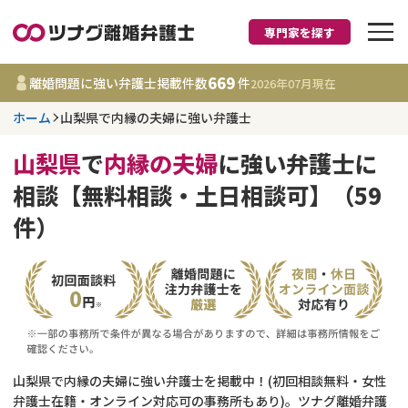
専門家を探す
離婚に強い弁護士
669
離婚問題に強い弁護士掲載件数
件
2026年07月
現在
ホーム
山梨県で内縁の夫婦に強い弁護士
山梨県
山梨県
で
内縁の夫婦
に強い弁護士に
669
事務所
件
相談【無料相談・土日相談可】（59
更新日 :
2026年07月31日
件）
相談内容で探す
離婚前相談
費用相場
離婚裁判
コラム
山梨県で内縁の夫婦に強い弁護士を掲載中！(初回相談無料・女性
DV
財産分与
弁護士在籍・オンライン対応可の事務所もあり)。ツナグ離婚弁護