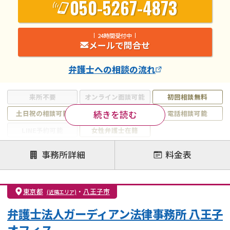
050-5267-4873
24時間受付中
メールで問合せ
弁護士
への相談の流れ
来所不要
オンライン面談可能
初回相談無料
続きを読む
土日祝の相談可能
19時以降電話可能
電話相談可能
LINE予約可能
女性弁護士在籍
注力案件
事務所詳細
料金表
離婚前相談
離婚調停
離婚裁判
親権・面会交流権
DV
モラハラ
東京都
・
八王子市
(近隣エリア)
不貞・不倫慰謝料請求
国際離婚
養育費問題
弁護士法人ガーディアン法律事務所 八王子
財産分与
内縁の夫婦
熟年離婚
オフィス