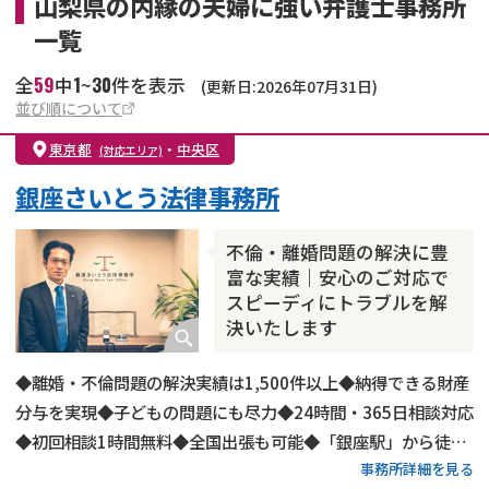
山梨県の内縁の夫婦に強い弁護士事務所
一覧
59
1
30
全
中
~
件を表示
(更新日:2026年07月31日)
並び順について
東京都
・
中央区
(対応エリア)
銀座さいとう法律事務所
不倫・離婚問題の解決に豊
富な実績｜安心のご対応で
スピーディにトラブルを解
決いたします
◆離婚・不倫問題の解決実績は1,500件以上◆納得できる財産
分与を実現◆子どもの問題にも尽力◆24時間・365日相談対応
◆初回相談1時間無料◆全国出張も可能◆「銀座駅」から徒歩
事務所詳細を見る
2分◆LINEでのご連絡もOK