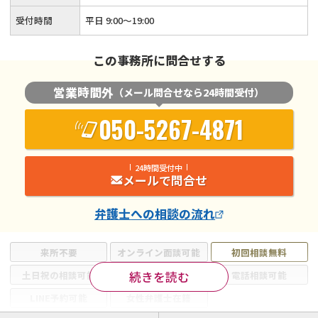
受付時間
平日 9:00～19:00
この事務所に問合せする
営業時間外
（メール問合せなら24時間受付）
050-5267-4871
24時間受付中
メールで問合せ
弁護士
への相談の流れ
来所不要
オンライン面談可能
初回相談無料
続きを読む
土日祝の相談可能
19時以降電話可能
電話相談可能
LINE予約可能
女性弁護士在籍