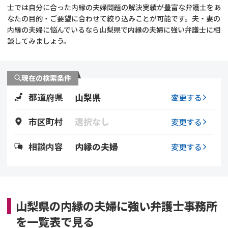
士では自分に合った内縁の夫婦問題の解決実績が豊富な弁護士をあ
なたの目的・ご要望に合わせて絞り込みことが可能です。夫・妻の
不貞・不倫慰謝料請求
養育費
内縁の夫婦に悩んでいるなら山梨県で内縁の夫婦に強い弁護士に相
談してみましょう。
養育費問題
離婚裁判
内縁の夫婦
慰謝料
現在の検索条件
都道府県
山梨県
変更する
国際離婚
市区町村
選択なし
変更する
DV
相談内容
内縁の夫婦
変更する
離婚の相談先
離婚したくない
山梨県の内縁の夫婦に強い弁護士事務所
その他の男女問題
を一覧表で見る