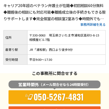
キャリア20年超のベテラン弁護士が在籍◆初回相談60分無料
◆離婚後の相談にも対応可能◆離婚成立後の手続きもできる限
りサポートします◆完全個室の相談室2室あり◆時間外でも相
事務所詳細を見る
談対応可能（要予約）◆JR「浦和駅」西口より徒歩9分
〒
330
-
0063
埼玉県さいたま市浦和区高砂3-6-15
住所
相模屋ビル7階
最寄り駅
JR「浦和駅」西口より徒歩9分
受付時間
平日9:00～17:30
この事務所に問合せする
営業時間外
（メール問合せなら24時間受付）
050-5267-4831