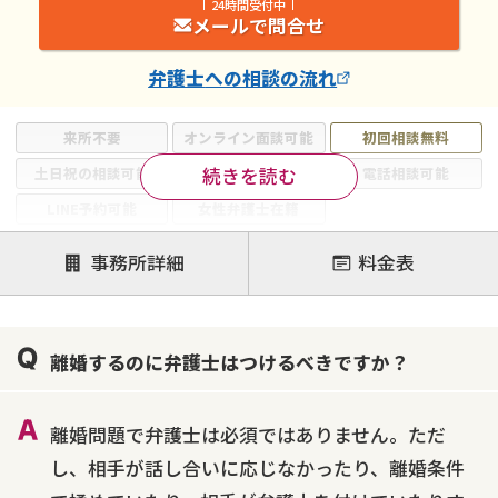
24時間受付中
メールで問合せ
弁護士
への相談の流れ
来所不要
オンライン面談可能
初回相談無料
続きを読む
土日祝の相談可能
19時以降電話可能
電話相談可能
LINE予約可能
女性弁護士在籍
注力案件
事務所詳細
料金表
離婚前相談
離婚調停
離婚裁判
親権・面会交流権
DV
モラハラ
離婚するのに弁護士はつけるべきですか？
不貞・不倫慰謝料請求
国際離婚
養育費問題
財産分与
内縁の夫婦
熟年離婚
離婚問題で弁護士は必須ではありません。ただ
し、相手が話し合いに応じなかったり、離婚条件