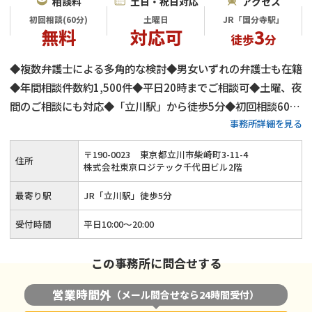
相談料
土日・祝日対応
アクセス
初回相談(60分)
土曜日
JR「国分寺駅」
無料
対応可
3
徒歩
分
◆複数弁護士による多角的な検討◆男女いずれの弁護士も在籍
◆年間相談件数約1,500件◆平日20時までご相談可◆土曜、夜
間のご相談にも対応◆「立川駅」から徒歩5分◆初回相談60分
事務所詳細を見る
無料◆弁護士費用は分割払いも可◆養育費・財産分与・慰謝料
請求も安心◆代理交渉にもご対応
〒
190
-
0023
東京都立川市柴崎町3-11-4
住所
株式会社東京ロジテック千代田ビル2階
最寄り駅
JR「立川駅」徒歩5分
受付時間
平日10:00～20:00
この事務所に問合せする
営業時間外
（メール問合せなら24時間受付）