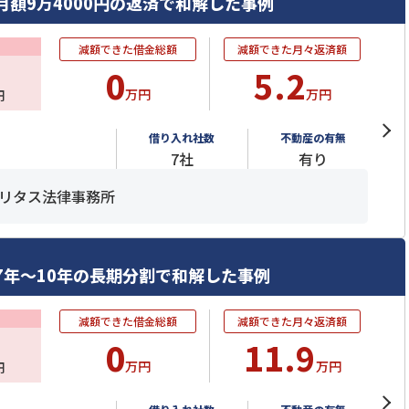
月額9万4000円の返済で和解した事例
減額できた借金総額
減額できた月々返済額
0
5.2
万円
万円
円
借り入れ社数
不動産の有無
7社
有り
リタス法律事務所
7年～10年の長期分割で和解した事例
減額できた借金総額
減額できた月々返済額
0
11.9
万円
万円
円