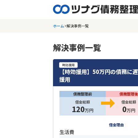
ホーム
解決事例一覧
解決事例一覧
時効援用
【時効援用】50万円の債務に
援用
債務整理前
債務整理後
借金総額
借金総額
120
0
万円
万円
借金理由
生活費