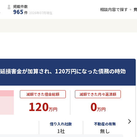
掲載件数
相談内容で探す
965
件
2026年07月
現在
遅延損害金が加算され、120万円になった債務の時効
減額できた借金総額
減額できた月々返済額
120
0
万円
万円
借り入れ社数
不動産の有無
1社
無し