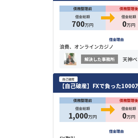
債務整理前
債務整理後
借金総額
借金総額
700
0
万円
万円
借金理由
浪費、オンラインカジノ
天神ベ
解決した事務所
自己破産
【自己破産】FXで負った100
債務整理前
債務整理後
借金総額
借金総額
1,000
0
万円
万円
借金理由