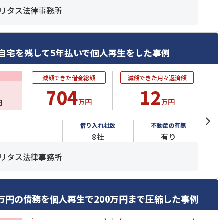
リタス法律事務所
自宅を残して5年払いで個人再生をした事例
減額できた借金総額
減額できた月々返済額
704
12
万円
万円
円
借り入れ社数
不動産の有無
8社
有り
リタス法律事務所
万円の債務を個人再生で200万円まで圧縮した事例