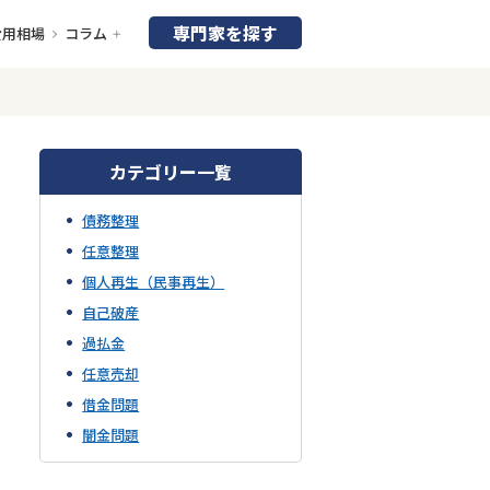
専門家を探す
費用相場
コラム
カテゴリー一覧
債務整理
任意整理
個人再生（民事再生）
自己破産
過払金
任意売却
借金問題
闇金問題