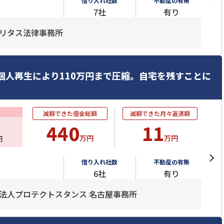
借り入れ社数
不動産の有無
7社
有り
リタス法律事務所
個人再生により110万円まで圧縮。自宅を残すことに
減額できた借金総額
減額できた月々返済額
440
11
万円
万円
円
借り入れ社数
不動産の有無
6社
有り
法人プロテクトスタンス 名古屋事務所