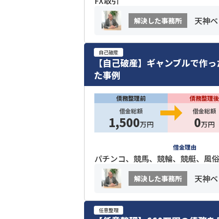
FX取引
天神ベ
解決した事務所
自己破産
【自己破産】ギャンブルで作っ
た事例
債務整理前
債務整理後
借金総額
借金総額
1,500
0
万円
万円
借金理由
パチンコ、競馬、競輪、競艇、風俗
天神ベ
解決した事務所
任意整理