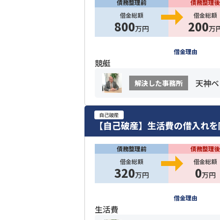
債務整理前
債務整理後
借金総額
借金総額
800
200
万円
万
借金理由
競艇
天神ベ
解決した事務所
自己破産
【自己破産】生活費の借入れを
債務整理前
債務整理後
借金総額
借金総額
320
0
万円
万円
借金理由
生活費