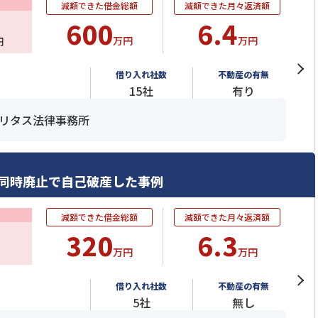
減額できた借金総額
減額できた月々返済額
600
6.4
万円
万円
円
借り入れ社数
不動産の有無
15社
有り
リタス法律事務所
同時廃止で自己破産した事例
減額できた借金総額
減額できた月々返済額
320
6.3
万円
万円
借り入れ社数
不動産の有無
5社
無し