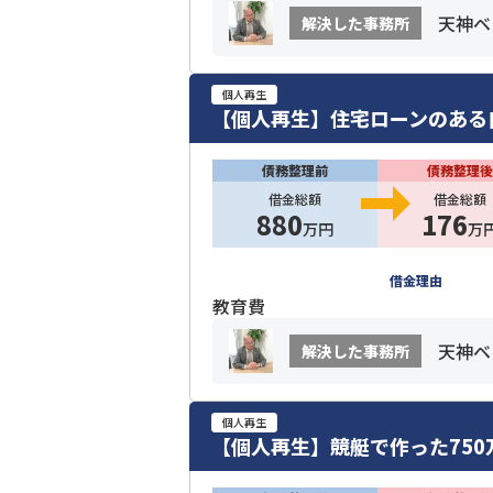
天神ベ
解決した事務所
個人再生
【個人再生】住宅ローンのある
債務整理前
債務整理後
借金総額
借金総額
880
176
万円
万
借金理由
教育費
天神ベ
解決した事務所
個人再生
【個人再生】競艇で作った750