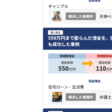
借金理由
ギャンブル
天神ベ
解決した事務所
個人再生
550万円まで膨らんだ借金を、
も成功した事例
債務整理前
債務整理後
借金総額
借金総額
550
110
万円
万
借金理由
住宅ローン・生活費
弁護士
解決した事務所