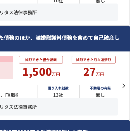
10社
無し
リタス法律事務所
た債務のほか、離婚慰謝料債務を含めて自己破産し
減額できた借金総額
減額できた月々返済額
1,500
27
万円
万円
借り入れ社数
不動産の有無
、FX取引
13社
無し
リタス法律事務所