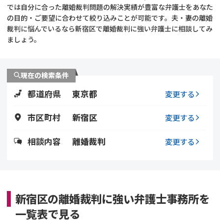
では自分に合った離婚裁判問題の解決実績が豊富な弁護士をあなた
の目的・ご要望に合わせて絞り込みことが可能です。夫・妻の離婚
不貞・不倫慰謝料請求
養育費
裁判に悩んでいるなら新宿区で離婚裁判に強い弁護士に相談してみ
ましょう。
養育費問題
離婚裁判
内縁の夫婦
慰謝料
現在の検索条件
都道府県
東京都
変更する
国際離婚
市区町村
新宿区
変更する
DV
相談内容
離婚裁判
変更する
離婚の相談先
離婚したくない
新宿区の離婚裁判に強い弁護士事務所を
その他の男女問題
一覧表で見る