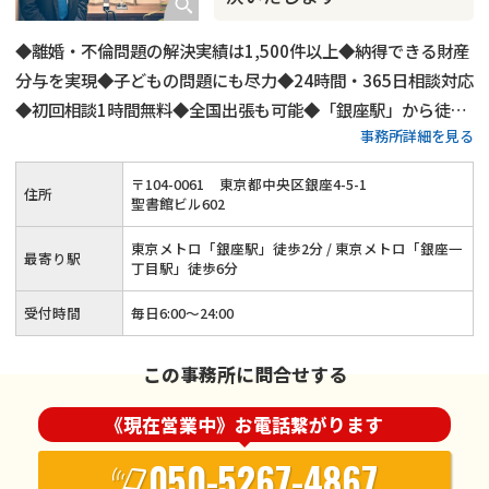
◆離婚・不倫問題の解決実績は1,500件以上◆納得できる財産
分与を実現◆子どもの問題にも尽力◆24時間・365日相談対応
◆初回相談1時間無料◆全国出張も可能◆「銀座駅」から徒歩
事務所詳細を見る
2分◆LINEでのご連絡もOK
〒
104
-
0061
東京都中央区銀座4-5-1
住所
聖書館ビル602
東京メトロ「銀座駅」徒歩2分 / 東京メトロ「銀座一
最寄り駅
丁目駅」徒歩6分
受付時間
毎日6:00～24:00
この事務所に問合せする
《現在営業中》お電話繋がります
050-5267-4867