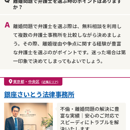
離婚問題で弁護士を選ぶ時のポイントはあります
不貞・不倫慰謝料請求
国際離婚
養育費問題
か？
財産分与
内縁の夫婦
熟年離婚
離婚問題で弁護士を選ぶ際は、無料相談を利用し
て複数の弁護士事務所を比較しながら決めましょ
う。その際、離婚理由や争点に関する経験が豊富
な弁護士を選ぶのがポイントです。迷った場合は第
一印象で決めてしまってもよいでしょう。
東京都
・
中央区
(近隣エリア)
銀座さいとう法律事務所
不倫・離婚問題の解決に豊
富な実績｜安心のご対応で
スピーディにトラブルを解
決いたします