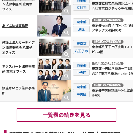
東京都立川市柴崎町3-11-4 
ン法律事務所 立川オ
立川市
会社東京ロジテック千代田ビ
フィス
階
新宿区
の近隣事務所
東京都
東京都港区虎ノ門5-3-20 仙
あざぶ法律事務所
港区
アネックス4階405号
新宿区
の近隣事務所
弁護士法人ガーディア
東京都
東京都八王子市子安町1-3-11
ン法律事務所 八王子
八王子市
ビル4階
オフィス
新宿区
の近隣事務所
東京都
ネクスパート法律事務
東京都中央区八重洲一丁目3-
所 東京オフィス
中央区
VORT東京八重洲maxim7
新宿区
の近隣事務所
東京都
銀座さいとう法律事務
東京都中央区銀座4-5-1 聖
所
中央区
ル602
一覧表の続きを見る