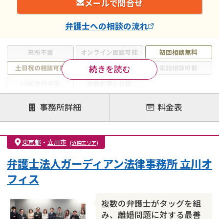
メールで問合せ
弁護士
への相談の流れ
来所不要
オンライン面談可能
初回相談無料
続きを読む
土日祝の相談可能
19時以降電話可能
電話相談可能
LINE予約可能
女性弁護士在籍
注力案件
事務所詳細
料金表
離婚前相談
離婚調停
離婚裁判
親権・面会交流権
DV
モラハラ
東京都
・
立川市
(近隣エリア)
不貞・不倫慰謝料請求
国際離婚
養育費問題
弁護士法人ガーディアン法律事務所 立川オ
財産分与
内縁の夫婦
熟年離婚
フィス
複数の弁護士がタッグを組
み、離婚問題に対する最善