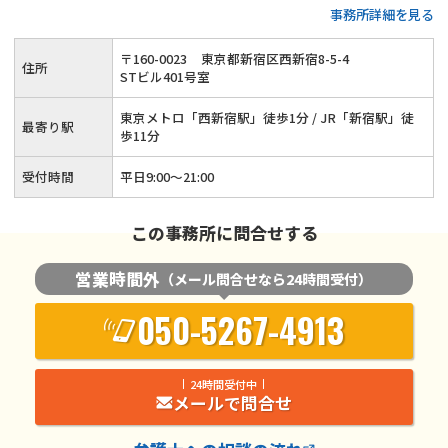
事務所詳細を見る
た方のサポートにもご対応◆お子さま連れのご相談もOK◆電
話・WEBでの初回相談は無料◆夜間21時までご相談対応◆ご
〒
160
-
0023
東京都新宿区西新宿8-5-4
住所
相談予約は24時間可◆東京メトロ「西新宿駅」徒歩1分
STビル401号室
東京メトロ「西新宿駅」徒歩1分 / JR「新宿駅」徒
最寄り駅
歩11分
受付時間
平日9:00～21:00
この事務所に問合せする
営業時間外
（メール問合せなら24時間受付）
050-5267-4913
24時間受付中
メールで問合せ