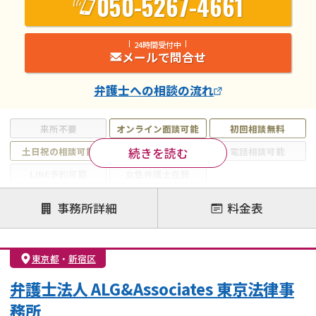
050-5267-4661
24時間受付中
メールで問合せ
弁護士
への相談の流れ
来所不要
オンライン面談可能
初回相談無料
続きを読む
土日祝の相談可能
19時以降電話可能
電話相談可能
LINE予約可能
女性弁護士在籍
注力案件
事務所詳細
料金表
離婚前相談
離婚調停
離婚裁判
親権・面会交流権
DV
モラハラ
東京都
・
新宿区
不貞・不倫慰謝料請求
国際離婚
養育費問題
弁護士法人 ALG&Associates 東京法律事
財産分与
内縁の夫婦
熟年離婚
務所