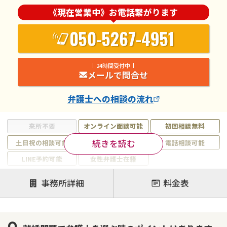
《現在営業中》お電話繋がります
050-5267-4951
24時間受付中
メールで問合せ
弁護士
への相談の流れ
来所不要
オンライン面談可能
初回相談無料
続きを読む
土日祝の相談可能
19時以降電話可能
電話相談可能
LINE予約可能
女性弁護士在籍
注力案件
事務所詳細
料金表
離婚前相談
離婚調停
離婚裁判
親権・面会交流権
DV
モラハラ