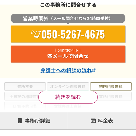
この事務所に問合せする
営業時間外
（メール問合せなら24時間受付）
050-5267-4675
24時間受付中
メールで問合せ
弁護士
への相談の流れ
来所不要
オンライン面談可能
初回相談無料
続きを読む
土日祝の相談可能
19時以降電話可能
電話相談可能
LINE予約可能
女性弁護士在籍
注力案件
事務所詳細
料金表
離婚前相談
離婚調停
離婚裁判