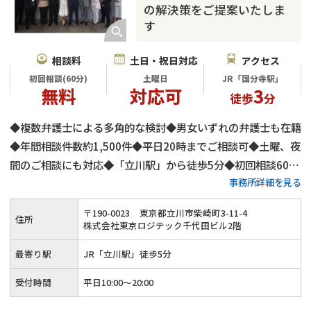
の解決策をご提案いたしま
す
相談料
土日・祝日対応
アクセス
初回相談(60分)
土曜日
JR「国分寺駅」
無料
対応可
3
徒歩
分
◆複数弁護士による多角的な検討◆男女いずれの弁護士も在籍
◆年間相談件数約1,500件◆平日20時までご相談可◆土曜、夜
間のご相談にも対応◆「立川駅」から徒歩5分◆初回相談60分
事務所詳細を見る
無料◆弁護士費用は分割払いも可◆養育費・財産分与・慰謝料
請求も安心◆代理交渉にもご対応
〒
190
-
0023
東京都立川市柴崎町3-11-4
住所
株式会社東京ロジテック千代田ビル2階
最寄り駅
JR「立川駅」徒歩5分
受付時間
平日10:00～20:00