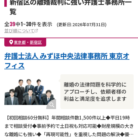
新宿区の離婚裁判に強い弁護士事務所一
覧
39
1
30
全
中
~
件を表示
(更新日:2026年07月31日)
並び順について
東京都
・
新宿区
弁護士法人 みずほ中央法律事務所 東京オ
フィス
離婚の法律問題を科学的に
アプローチし、依頼者様の
利益と満足度を追求します
【初回相談60分無料】年間相談件数1,500件以上◆平日19時
まで相談受付◆事前予約で土日祝も対応可能◆財産規模の大き
な離婚にも強い◆「再現可能性」を重視した問題の解決◆優し