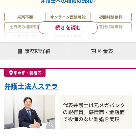
弁護士
への相談の流れ
来所不要
オンライン面談可能
初回相談無料
続きを読む
土日祝の相談可能
19時以降電話可能
電話相談可能
LINE予約可能
女性弁護士在籍
注力案件
事務所詳細
料金表
離婚前相談
離婚調停
離婚裁判
親権・面会交流権
DV
モラハラ
東京都
・
新宿区
不貞・不倫慰謝料請求
国際離婚
養育費問題
弁護士法人ステラ
財産分与
内縁の夫婦
熟年離婚
代表弁護士は元メガバンク
の銀行員。感情面・金銭面
で後悔のない離婚を実現