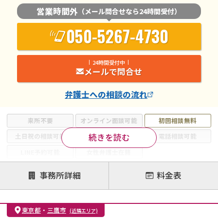
営業時間外
（メール問合せなら24時間受付）
050-5267-4730
24時間受付中
メールで問合せ
弁護士
への相談の流れ
来所不要
オンライン面談可能
初回相談無料
続きを読む
土日祝の相談可能
19時以降電話可能
電話相談可能
LINE予約可能
女性弁護士在籍
注力案件
事務所詳細
料金表
離婚前相談
離婚調停
離婚裁判
親権・面会交流権
DV
モラハラ
東京都
・
三鷹市
(近隣エリア)