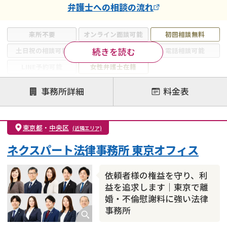
弁護士
への相談の流れ
来所不要
オンライン面談可能
初回相談無料
続きを読む
土日祝の相談可能
19時以降電話可能
電話相談可能
LINE予約可能
女性弁護士在籍
注力案件
事務所詳細
料金表
離婚前相談
離婚調停
離婚裁判
親権・面会交流権
DV
モラハラ
東京都
・
中央区
(近隣エリア)
不貞・不倫慰謝料請求
国際離婚
養育費問題
ネクスパート法律事務所 東京オフィス
財産分与
内縁の夫婦
熟年離婚
依頼者様の権益を守り、利
益を追求します｜東京で離
婚・不倫慰謝料に強い法律
事務所