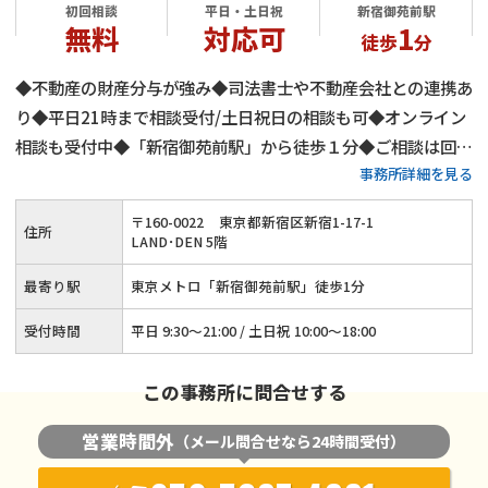
初回相談
平日・土日祝
新宿御苑前駅
無料
対応可
1
徒歩
分
◆不動産の財産分与が強み◆司法書士や不動産会社との連携あ
り◆平日21時まで相談受付/土日祝日の相談も可◆オンライン
相談も受付中◆「新宿御苑前駅」から徒歩１分◆ご相談は回数
事務所詳細を見る
問わず無料◆子の監護に関する相談実績多数◆高齢者の離婚相
談も承ります
〒
160
-
0022
東京都新宿区新宿1-17-1
住所
LAND･DEN 5階
最寄り駅
東京メトロ「新宿御苑前駅」徒歩1分
受付時間
平日 9:30～21:00 / 土日祝 10:00～18:00
この事務所に問合せする
営業時間外
（メール問合せなら24時間受付）