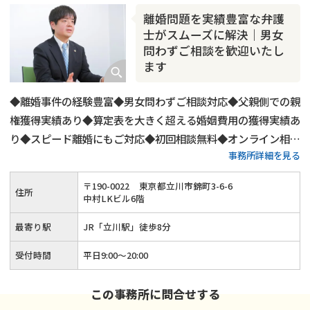
離婚問題を実績豊富な弁護
士がスムーズに解決｜男女
問わずご相談を歓迎いたし
ます
◆離婚事件の経験豊富◆男女問わずご相談対応◆父親側での親
権獲得実績あり◆算定表を大きく超える婚姻費用の獲得実績あ
り◆スピード離婚にもご対応◆初回相談無料◆オンライン相談
事務所詳細を見る
にもご対応◆平日20時までご相談受付◆土日祝日もご予約可
◆「立川駅」から徒歩8分
〒
190
-
0022
東京都立川市錦町3-6-6
住所
中村LKビル6階
最寄り駅
JR「立川駅」徒歩8分
受付時間
平日9:00〜20:00
この事務所に問合せする