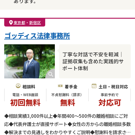
あります。
東京都
・
新宿区
ゴッディス法律事務所
丁寧な対話で不安を軽減｜
証拠収集も含めた実践的サ
ポート体制
相談料
着手金
土日・祝日対応
電話・WEB面談
不貞慰謝料（請求）
事前予約で
初回無料
無料
対応可
◆相談実績3,000件以上◆年間400～500件の離婚相談にご対
応◆代表弁護士が直接サポート◆女性の方からの離婚相談多数
◆解決までの見通しをわかりやすくご説明◆慰謝料を請求され