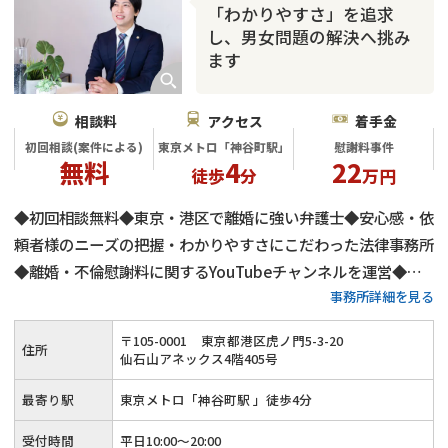
「わかりやすさ」を追求
し、男女問題の解決へ挑み
ます
相談料
アクセス
着手金
初回相談(案件による)
東京メトロ「神谷町駅」
慰謝料事件
無料
4
22
徒歩
分
万円
◆初回相談無料◆東京・港区で離婚に強い弁護士◆安心感・依
頼者様のニーズの把握・わかりやすさにこだわった法律事務所
◆離婚・不倫慰謝料に関するYouTubeチャンネルを運営◆不
事務所詳細を見る
倫慰謝料の減額交渉に自身有り
〒
105
-
0001
東京都港区虎ノ門5-3-20
住所
仙石山アネックス4階405号
最寄り駅
東京メトロ「神谷町駅 」徒歩4分
受付時間
平日10:00～20:00