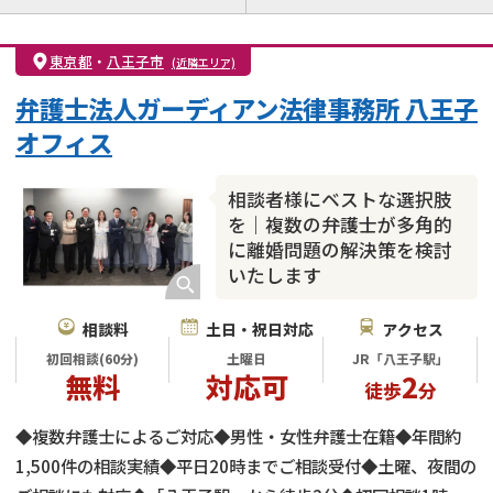
離婚前相談
離婚調停
離婚裁判
親権・面会交流権
DV
モラハラ
東京都
・
八王子市
(近隣エリア)
不貞・不倫慰謝料請求
国際離婚
養育費問題
弁護士法人ガーディアン法律事務所 八王子
財産分与
内縁の夫婦
熟年離婚
オフィス
相談者様にベストな選択肢
を｜複数の弁護士が多角的
に離婚問題の解決策を検討
いたします
相談料
土日・祝日対応
アクセス
初回相談(60分)
土曜日
JR「八王子駅」
無料
対応可
2
徒歩
分
◆複数弁護士によるご対応◆男性・女性弁護士在籍◆年間約
1,500件の相談実績◆平日20時までご相談受付◆土曜、夜間の