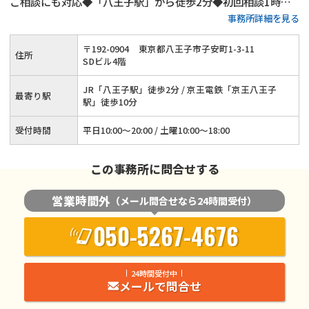
ご相談にも対応◆「八王子駅」から徒歩2分◆初回相談1時間
事務所詳細を見る
無料◆弁護士費用の分割払いにもご対応◆養育費・財産分与・
慰謝料請求をサポート◆代理交渉も承ります
〒
192
-
0904
東京都八王子市子安町1-3-11
住所
SDビル4階
JR「八王子駅」徒歩2分 / 京王電鉄「京王八王子
最寄り駅
駅」徒歩10分
受付時間
平日10:00～20:00 / 土曜10:00～18:00
この事務所に問合せする
営業時間外
（メール問合せなら24時間受付）
050-5267-4676
24時間受付中
メールで問合せ