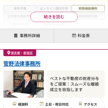
来所不要
オンライン面談可能
初回相談無料
続きを読む
土日祝の相談可能
19時以降電話可能
電話相談可能
LINE予約可能
女性弁護士在籍
注力案件
事務所詳細
料金表
離婚前相談
離婚調停
離婚裁判
親権・面会交流権
DV
モラハラ
東京都
・
新宿区
不貞・不倫慰謝料請求
国際離婚
養育費問題
菅野法律事務所
財産分与
内縁の夫婦
熟年離婚
ベストな不動産の財産分与
をご提案｜スムーズな離婚
成立を目指します
相談料
土日・祝日対応
アクセス