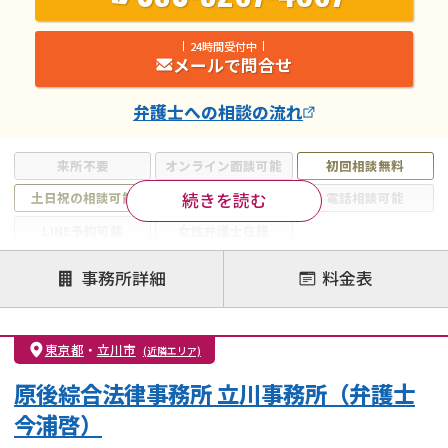
24時間受付中
メールで問合せ
弁護士
への相談の流れ
来所不要
オンライン面談可能
初回相談無料
続きを読む
土日祝の相談可能
19時以降電話可能
電話相談可能
LINE予約可能
女性弁護士在籍
注力案件
事務所詳細
料金表
離婚前相談
離婚調停
離婚裁判
親権・面会交流権
DV
モラハラ
東京都
・
立川市
(近隣エリア)
不貞・不倫慰謝料請求
国際離婚
養育費問題
原後綜合法律事務所 立川事務所（弁護士
財産分与
内縁の夫婦
熟年離婚
今浦啓）