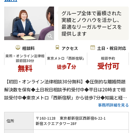
グループ全体で蓄積された
実績とノウハウを活かし、
最適なリーガルサービスを
提供します
相談料
アクセス
土日・祝日対応
来所・オンライン法律相
東京メトロ「西新宿駅」
相談予約
談初回30分
7
受付可
無料
徒歩
分
【初回・オンライン法律相談30分無料】◆圧倒的な離婚問題
解決数を保有◆土日祝日相談予約受付中◆平日は20時まで相
談受付中◆東京メトロ「西新宿駅」から徒歩7分◆知識と経験
事務所詳細を見る
を積み上げた、離婚問題を集中的に取り扱う弁護士が多数在籍
◆弁護士法人ALGだからこそできるリーガルサービスを提供し
〒
163
-
1128
東京都新宿区西新宿6-22-1
住所
ます
新宿スクエアタワー28F