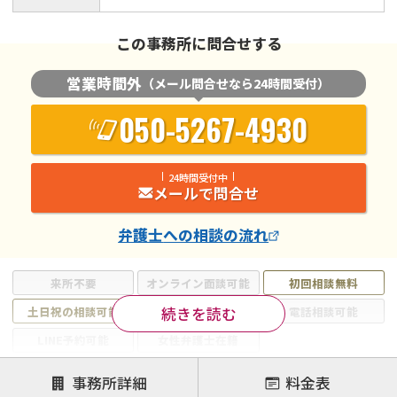
この事務所に問合せする
営業時間外
（メール問合せなら24時間受付）
050-5267-4930
24時間受付中
メールで問合せ
弁護士
への相談の流れ
来所不要
オンライン面談可能
初回相談無料
続きを読む
土日祝の相談可能
19時以降電話可能
電話相談可能
LINE予約可能
女性弁護士在籍
注力案件
事務所詳細
料金表