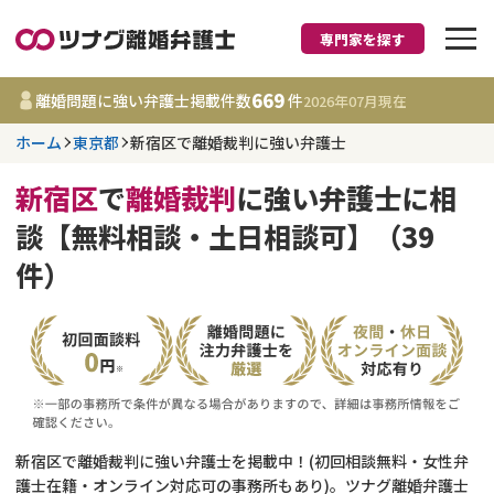
専門家を探す
離婚に強い弁護士
669
離婚問題に強い弁護士掲載件数
件
2026年07月
現在
ホーム
東京都
新宿区で離婚裁判に強い弁護士
東京都
新宿区
で
離婚裁判
に強い弁護士に相
669
事務所
件
談【無料相談・土日相談可】（39
更新日 :
2026年07月31日
件）
相談内容で探す
離婚前相談
費用相場
離婚裁判
コラム
新宿区で離婚裁判に強い弁護士を掲載中！(初回相談無料・女性弁
DV
財産分与
護士在籍・オンライン対応可の事務所もあり)。ツナグ離婚弁護士