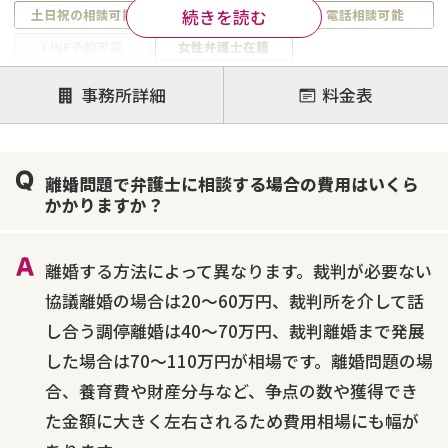
続きを読む
土日祝の相談可能
19時以降電話可能
電話相談可能
LINE予約可能
女性弁護士在籍
注力案件
事務所詳細
料金表
離婚前相談
離婚調停
離婚裁判
親権・面会交流権
DV
モラハラ
離婚問題で弁護士に相談する場合の費用はいくら
不貞・不倫慰謝料請求
国際離婚
養育費問題
かかりますか？
財産分与
内縁の夫婦
熟年離婚
離婚する方法によって異なります。裁判が必要ない
協議離婚の場合は20～60万円、裁判所を介して話
し合う調停離婚は40～70万円、裁判離婚まで発展
した場合は70～110万円が相場です。離婚問題の場
合、養育費や財産分与など、争点の数や獲得でき
た金額に大きく左右されるため費用相場にも幅が