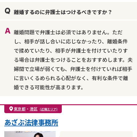
親権・面会交流権
DV
モラハラ
離婚するのに弁護士はつけるべきですか？
不貞・不倫慰謝料請求
国際離婚
養育費問題
財産分与
内縁の夫婦
熟年離婚
離婚問題で弁護士は必須ではありません。ただ
し、相手が話し合いに応じなかったり、離婚条件
で揉めていたり、相手が弁護士を付けていたりす
る場合は弁護士をつけることをおすすめします。夫
婦間で立場が弱くても、弁護士を付けていれば相手
に言いくるめられる心配がなく、有利な条件で離
婚できる可能性が高まります。
東京都
・
港区
(近隣エリア)
あざぶ法律事務所