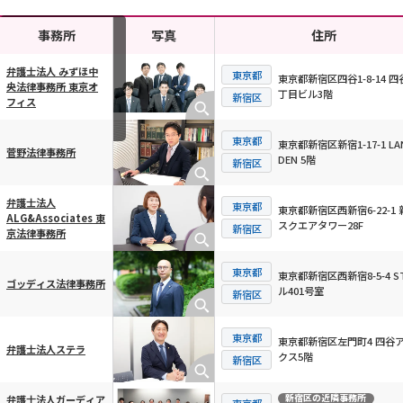
事務所
写真
住所
弁護士法人 みずほ中
東京都
東京都新宿区四谷1-8-14 四
央法律事務所 東京オ
丁目ビル3階
横スクロール可能
新宿区
フィス
東京都
東京都新宿区新宿1-17-1 LA
菅野法律事務所
DEN 5階
新宿区
弁護士法人
東京都
東京都新宿区西新宿6-22-1 
ALG&Associates 東
スクエアタワー28F
新宿区
京法律事務所
東京都
東京都新宿区西新宿8-5-4 S
ゴッディス法律事務所
ル401号室
新宿区
東京都
東京都新宿区左門町4 四谷
弁護士法人ステラ
クス5階
新宿区
新宿区
の近隣事務所
弁護士法人ガーディア
東京都