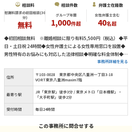
相談料
相談件数
弁護士在籍数
慰謝料請求の初回相談(30
グループ年間
女性弁護士含む
分)
1,000
40
無料
件超
名超
◆初回相談無料 ※離婚相談に限り有料5,500円（税込） ◆平
日・土日祝 24時間◆女性弁護士による女性専用窓口を設置◆
男性特有のお悩みにも対応した法律相談◆明確な料金体制◆不
事務所詳細を見る
倫慰謝料請求の相談件数は年間1,000件以上◆離婚・男女問題
にまつわる全ての問題に対応します！東京で離婚・不倫慰謝料
〒
103
-
0028
東京都中央区八重洲一丁目3-18
住所
のお悩みはネクスパート法律事務所へ
VORT東京八重洲maxim7階
JR「東京駅」徒歩3分 / 東京メトロ「日本橋駅」・
最寄り駅
「大手町駅」徒歩2分
受付時間
毎日24時間
この事務所に問合せする