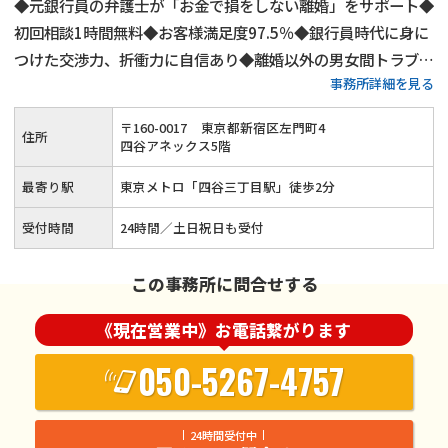
◆元銀行員の弁護士が「お金で損をしない離婚」をサポート◆
初回相談1時間無料◆お客様満足度97.5％◆銀行員時代に身に
つけた交渉力、折衝力に自信あり◆離婚以外の男女間トラブル
事務所詳細を見る
にも対応◆東京メトロ丸の内線四谷三丁目駅より徒歩2分の好
立地
〒
160
-
0017
東京都新宿区左門町4
住所
四谷アネックス5階
最寄り駅
東京メトロ「四谷三丁目駅」徒歩2分
受付時間
24時間／土日祝日も受付
この事務所に問合せする
《現在営業中》お電話繋がります
050-5267-4757
24時間受付中