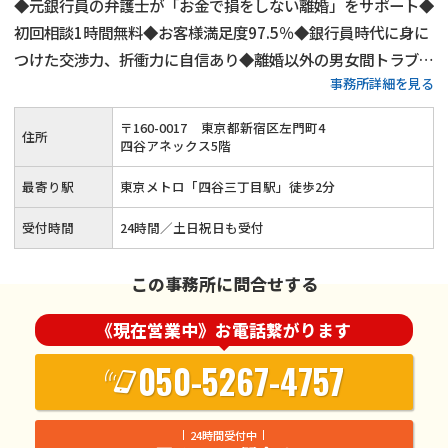
◆元銀行員の弁護士が「お金で損をしない離婚」をサポート◆
初回相談1時間無料◆お客様満足度97.5％◆銀行員時代に身に
つけた交渉力、折衝力に自信あり◆離婚以外の男女間トラブル
事務所詳細を見る
にも対応◆東京メトロ丸の内線四谷三丁目駅より徒歩2分の好
立地
〒
160
-
0017
東京都新宿区左門町4
住所
四谷アネックス5階
最寄り駅
東京メトロ「四谷三丁目駅」徒歩2分
受付時間
24時間／土日祝日も受付
この事務所に問合せする
《現在営業中》お電話繋がります
050-5267-4757
24時間受付中