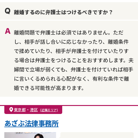
親権・面会交流権
DV
モラハラ
離婚するのに弁護士はつけるべきですか？
不貞・不倫慰謝料請求
国際離婚
養育費問題
財産分与
内縁の夫婦
熟年離婚
離婚問題で弁護士は必須ではありません。ただ
し、相手が話し合いに応じなかったり、離婚条件
で揉めていたり、相手が弁護士を付けていたりす
る場合は弁護士をつけることをおすすめします。夫
婦間で立場が弱くても、弁護士を付けていれば相手
に言いくるめられる心配がなく、有利な条件で離
婚できる可能性が高まります。
東京都
・
港区
(近隣エリア)
あざぶ法律事務所