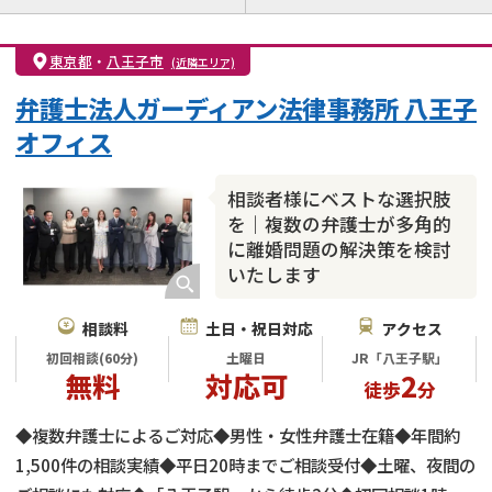
離婚前相談
離婚調停
離婚裁判
親権・面会交流権
DV
モラハラ
東京都
・
八王子市
(近隣エリア)
不貞・不倫慰謝料請求
国際離婚
養育費問題
弁護士法人ガーディアン法律事務所 八王子
財産分与
内縁の夫婦
熟年離婚
オフィス
相談者様にベストな選択肢
を｜複数の弁護士が多角的
に離婚問題の解決策を検討
いたします
相談料
土日・祝日対応
アクセス
初回相談(60分)
土曜日
JR「八王子駅」
無料
対応可
2
徒歩
分
◆複数弁護士によるご対応◆男性・女性弁護士在籍◆年間約
1,500件の相談実績◆平日20時までご相談受付◆土曜、夜間の