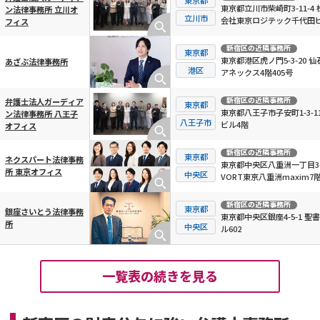
東京都立川市柴崎町3-11-4 
ン法律事務所 立川オ
立川市
会社東京ロジテック千代田ビ
フィス
階
新宿区
の近隣事務所
東京都
東京都港区虎ノ門5-3-20 仙
あざぶ法律事務所
港区
アネックス4階405号
新宿区
の近隣事務所
弁護士法人ガーディア
東京都
東京都八王子市子安町1-3-11
ン法律事務所 八王子
八王子市
ビル4階
オフィス
新宿区
の近隣事務所
東京都
ネクスパート法律事務
東京都中央区八重洲一丁目3-
所 東京オフィス
中央区
VORT東京八重洲maxim7
新宿区
の近隣事務所
東京都
銀座さいとう法律事務
東京都中央区銀座4-5-1 聖
所
中央区
ル602
一覧表の続きを見る