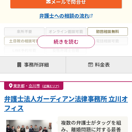
メールで問合せ
弁護士
への相談の流れ
来所不要
オンライン面談可能
初回相談無料
続きを読む
土日祝の相談可能
19時以降電話可能
電話相談可能
LINE予約可能
女性弁護士在籍
注力案件
事務所詳細
料金表
離婚前相談
離婚調停
離婚裁判
親権・面会交流権
DV
モラハラ
東京都
・
立川市
(近隣エリア)
不貞・不倫慰謝料請求
国際離婚
養育費問題
弁護士法人ガーディアン法律事務所 立川オ
財産分与
内縁の夫婦
熟年離婚
フィス
複数の弁護士がタッグを組
み、離婚問題に対する最善