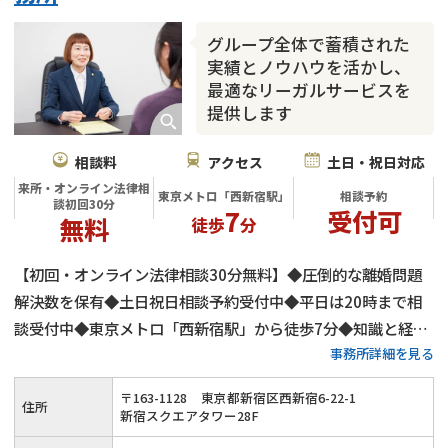
グループ全体で蓄積された
実績とノウハウを活かし、
最適なリーガルサービスを
提供します
相談料
アクセス
土日・祝日対応
来所・オンライン法律相
東京メトロ「西新宿駅」
相談予約
談初回30分
7
受付可
無料
徒歩
分
【初回・オンライン法律相談30分無料】◆圧倒的な離婚問題
解決数を保有◆土日祝日相談予約受付中◆平日は20時まで相
談受付中◆東京メトロ「西新宿駅」から徒歩7分◆知識と経験
事務所詳細を見る
を積み上げた、離婚問題を集中的に取り扱う弁護士が多数在籍
◆弁護士法人ALGだからこそできるリーガルサービスを提供し
〒
163
-
1128
東京都新宿区西新宿6-22-1
住所
ます
新宿スクエアタワー28F