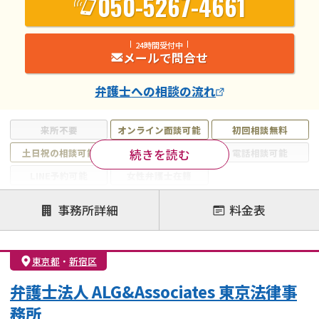
050-5267-4661
24時間受付中
メールで問合せ
弁護士
への相談の流れ
来所不要
オンライン面談可能
初回相談無料
続きを読む
土日祝の相談可能
19時以降電話可能
電話相談可能
LINE予約可能
女性弁護士在籍
注力案件
事務所詳細
料金表
離婚前相談
離婚調停
離婚裁判
親権・面会交流権
DV
モラハラ
東京都
・
新宿区
不貞・不倫慰謝料請求
国際離婚
養育費問題
弁護士法人 ALG&Associates 東京法律事
財産分与
内縁の夫婦
熟年離婚
務所