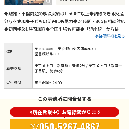
◆離婚・不倫問題の解決実績は1,500件以上◆納得できる財産
分与を実現◆子どもの問題にも尽力◆24時間・365日相談対応
◆初回相談1時間無料◆全国出張も可能◆「銀座駅」から徒歩
事務所詳細を見る
2分◆LINEでのご連絡もOK
〒
104
-
0061
東京都中央区銀座4-5-1
住所
聖書館ビル602
東京メトロ「銀座駅」徒歩2分 / 東京メトロ「銀座一
最寄り駅
丁目駅」徒歩6分
受付時間
毎日6:00～24:00
この事務所に問合せする
《現在営業中》お電話繋がります
050-5267-4867