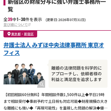
新宿区の財産分与に強い弁護士事務所一
覧
39
1
30
全
中
~
件を表示
(更新日:2026年07月31日)
並び順について
東京都
・
新宿区
弁護士法人 みずほ中央法律事務所 東京オ
フィス
離婚の法律問題を科学的に
アプローチし、依頼者様の
利益と満足度を追求します
【初回相談60分無料】年間相談件数1,500件以上◆平日19時
まで相談受付◆事前予約で土日祝も対応可能◆財産規模の大き
な離婚にも強い◆「再現可能性」を重視した問題の解決◆優し