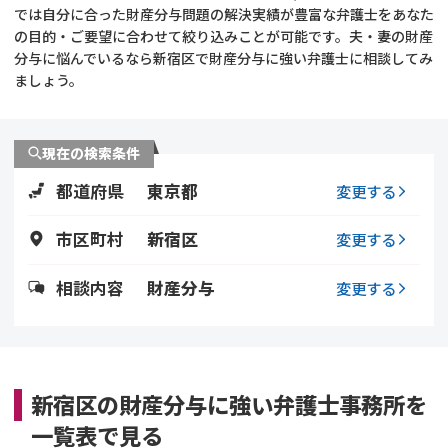
では自分に合った財産分与問題の解決実績が豊富な弁護士をあなた
の目的・ご要望に合わせて絞り込みことが可能です。夫・妻の財産
不貞・不倫慰謝料請求
養育費
分与に悩んでいるなら新宿区で財産分与に強い弁護士に相談してみ
ましょう。
養育費問題
離婚裁判
内縁の夫婦
慰謝料
現在の検索条件
都道府県
東京都
変更する
国際離婚
市区町村
新宿区
変更する
DV
相談内容
財産分与
変更する
離婚の相談先
離婚したくない
新宿区の財産分与に強い弁護士事務所を
その他の男女問題
一覧表で見る