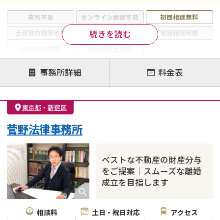
来所不要
オンライン面談可能
初回相談無料
続きを読む
土日祝の相談可能
19時以降電話可能
電話相談可能
LINE予約可能
女性弁護士在籍
注力案件
事務所詳細
料金表
離婚前相談
離婚調停
離婚裁判
親権・面会交流権
DV
モラハラ
東京都
・
新宿区
不貞・不倫慰謝料請求
国際離婚
養育費問題
菅野法律事務所
財産分与
内縁の夫婦
熟年離婚
ベストな不動産の財産分与
をご提案｜スムーズな離婚
成立を目指します
相談料
土日・祝日対応
アクセス