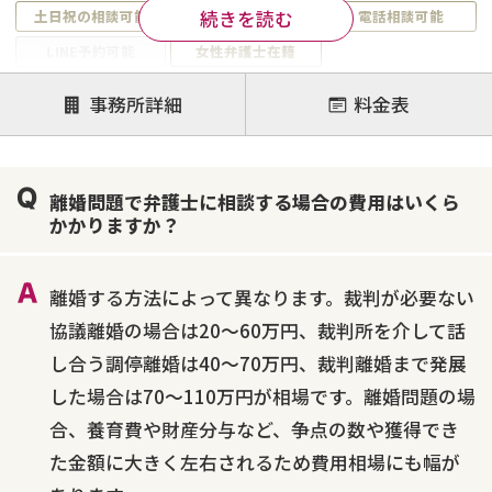
続きを読む
土日祝の相談可能
19時以降電話可能
電話相談可能
LINE予約可能
女性弁護士在籍
注力案件
事務所詳細
料金表
離婚前相談
離婚調停
離婚裁判
親権・面会交流権
DV
モラハラ
離婚問題で弁護士に相談する場合の費用はいくら
不貞・不倫慰謝料請求
国際離婚
養育費問題
かかりますか？
財産分与
内縁の夫婦
熟年離婚
離婚する方法によって異なります。裁判が必要ない
協議離婚の場合は20～60万円、裁判所を介して話
し合う調停離婚は40～70万円、裁判離婚まで発展
した場合は70～110万円が相場です。離婚問題の場
合、養育費や財産分与など、争点の数や獲得でき
た金額に大きく左右されるため費用相場にも幅が