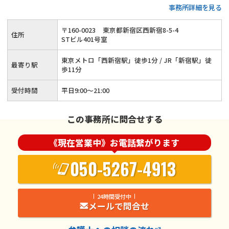
事務所詳細を見る
た方のサポートにもご対応◆お子さま連れのご相談もOK◆電
話・WEBでの初回相談は無料◆夜間21時までご相談対応◆ご
〒
160
-
0023
東京都新宿区西新宿8-5-4
住所
相談予約は24時間可◆東京メトロ「西新宿駅」徒歩1分
STビル401号室
東京メトロ「西新宿駅」徒歩1分 / JR「新宿駅」徒
最寄り駅
歩11分
受付時間
平日9:00～21:00
この事務所に問合せする
《現在営業中》お電話繋がります
050-5267-4913
24時間受付中
メールで問合せ