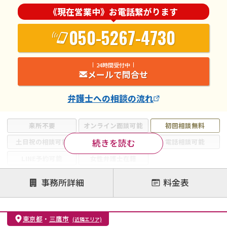
《現在営業中》お電話繋がります
050-5267-4730
24時間受付中
メールで問合せ
弁護士
への相談の流れ
来所不要
オンライン面談可能
初回相談無料
続きを読む
土日祝の相談可能
19時以降電話可能
電話相談可能
LINE予約可能
女性弁護士在籍
注力案件
事務所詳細
料金表
離婚前相談
離婚調停
離婚裁判
親権・面会交流権
DV
モラハラ
東京都
・
三鷹市
(近隣エリア)