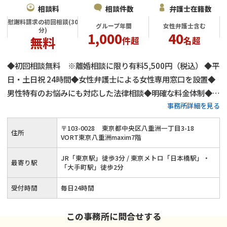
相談料
相談件数
弁護士在籍数
慰謝料請求の初回相談(30
グループ年間
女性弁護士含む
分)
1,000
40
無料
件超
名超
◆初回相談無料 ※離婚相談に限り有料5,500円（税込） ◆平
日・土日祝 24時間◆女性弁護士による女性専用窓口を設置◆
男性特有のお悩みにも対応した法律相談◆明確な料金体制◆不
事務所詳細を見る
倫慰謝料請求の相談件数は年間1,000件以上◆離婚・男女問題
にまつわる全ての問題に対応します！東京で離婚・不倫慰謝料
〒
103
-
0028
東京都中央区八重洲一丁目3-18
住所
のお悩みはネクスパート法律事務所へ
VORT東京八重洲maxim7階
JR「東京駅」徒歩3分 / 東京メトロ「日本橋駅」・
最寄り駅
「大手町駅」徒歩2分
受付時間
毎日24時間
この事務所に問合せする