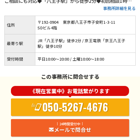
ご相談にも対応◆「八王子駅」から徒歩2分◆初回相談1時間
事務所詳細を見る
無料◆弁護士費用の分割払いにもご対応◆養育費・財産分与・
慰謝料請求をサポート◆代理交渉も承ります
〒
192
-
0904
東京都八王子市子安町1-3-11
住所
SDビル4階
JR「八王子駅」徒歩2分 / 京王電鉄「京王八王子
最寄り駅
駅」徒歩10分
受付時間
平日10:00～20:00 / 土曜10:00～18:00
この事務所に問合せする
《現在営業中》お電話繋がります
050-5267-4676
24時間受付中
メールで問合せ