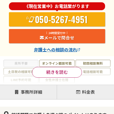
《現在営業中》お電話繋がります
050-5267-4951
24時間受付中
メールで問合せ
弁護士
への相談の流れ
来所不要
オンライン面談可能
初回相談無料
続きを読む
土日祝の相談可能
19時以降電話可能
電話相談可能
LINE予約可能
女性弁護士在籍
注力案件
事務所詳細
料金表
離婚前相談
離婚調停
離婚裁判
親権・面会交流権
DV
モラハラ