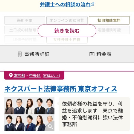
弁護士
への相談の流れ
来所不要
オンライン面談可能
初回相談無料
続きを読む
土日祝の相談可能
19時以降電話可能
電話相談可能
LINE予約可能
女性弁護士在籍
注力案件
事務所詳細
料金表
離婚前相談
離婚調停
離婚裁判
親権・面会交流権
DV
モラハラ
東京都
・
中央区
(近隣エリア)
不貞・不倫慰謝料請求
国際離婚
養育費問題
ネクスパート法律事務所 東京オフィス
財産分与
内縁の夫婦
熟年離婚
依頼者様の権益を守り、利
益を追求します｜東京で離
婚・不倫慰謝料に強い法律
事務所