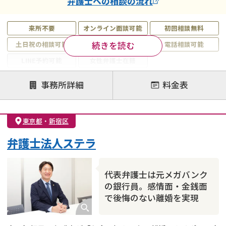
弁護士
への相談の流れ
来所不要
オンライン面談可能
初回相談無料
続きを読む
土日祝の相談可能
19時以降電話可能
電話相談可能
LINE予約可能
女性弁護士在籍
注力案件
事務所詳細
料金表
離婚前相談
離婚調停
離婚裁判
親権・面会交流権
DV
モラハラ
東京都
・
新宿区
不貞・不倫慰謝料請求
国際離婚
養育費問題
弁護士法人ステラ
財産分与
内縁の夫婦
熟年離婚
代表弁護士は元メガバンク
の銀行員。感情面・金銭面
で後悔のない離婚を実現