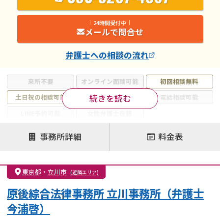
24時間受付中
メールで問合せ
弁護士
への相談の流れ
来所不要
オンライン面談可能
初回相談無料
続きを読む
土日祝の相談可能
19時以降電話可能
電話相談可能
LINE予約可能
女性弁護士在籍
注力案件
事務所詳細
料金表
離婚前相談
離婚調停
離婚裁判
親権・面会交流権
DV
モラハラ
東京都
・
立川市
(近隣エリア)
不貞・不倫慰謝料請求
国際離婚
養育費問題
原後綜合法律事務所 立川事務所（弁護士
財産分与
内縁の夫婦
熟年離婚
今浦啓）