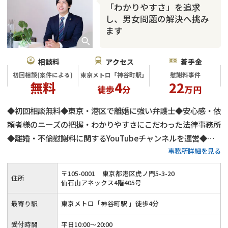
「わかりやすさ」を追求
し、男女問題の解決へ挑み
ます
相談料
アクセス
着手金
初回相談(案件による)
東京メトロ「神谷町駅」
慰謝料事件
無料
4
22
徒歩
分
万円
◆初回相談無料◆東京・港区で離婚に強い弁護士◆安心感・依
頼者様のニーズの把握・わかりやすさにこだわった法律事務所
◆離婚・不倫慰謝料に関するYouTubeチャンネルを運営◆不
事務所詳細を見る
倫慰謝料の減額交渉に自身有り
〒
105
-
0001
東京都港区虎ノ門5-3-20
住所
仙石山アネックス4階405号
最寄り駅
東京メトロ「神谷町駅 」徒歩4分
受付時間
平日10:00～20:00