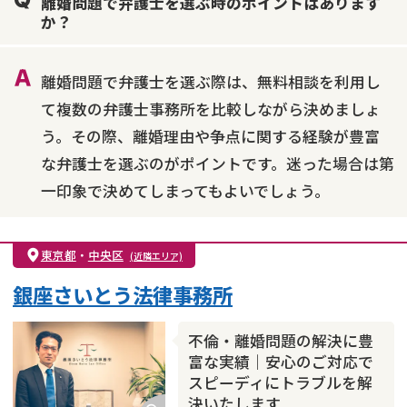
離婚問題で弁護士を選ぶ時のポイントはあります
不貞・不倫慰謝料請求
国際離婚
養育費問題
か？
財産分与
内縁の夫婦
熟年離婚
離婚問題で弁護士を選ぶ際は、無料相談を利用し
て複数の弁護士事務所を比較しながら決めましょ
う。その際、離婚理由や争点に関する経験が豊富
な弁護士を選ぶのがポイントです。迷った場合は第
一印象で決めてしまってもよいでしょう。
東京都
・
中央区
(近隣エリア)
銀座さいとう法律事務所
不倫・離婚問題の解決に豊
富な実績｜安心のご対応で
スピーディにトラブルを解
決いたします