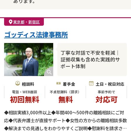
あります。
東京都
・
新宿区
ゴッディス法律事務所
丁寧な対話で不安を軽減｜
証拠収集も含めた実践的サ
ポート体制
相談料
着手金
土日・祝日対応
電話・WEB面談
不貞慰謝料（請求）
事前予約で
初回無料
無料
対応可
◆相談実績3,000件以上◆年間400～500件の離婚相談にご対
応◆代表弁護士が直接サポート◆女性の方からの離婚相談多数
◆解決までの見通しをわかりやすくご説明◆慰謝料を請求され