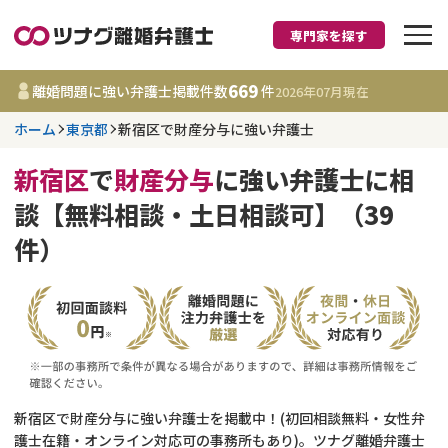
専門家を探す
離婚に強い弁護士
669
離婚問題に強い弁護士掲載件数
件
2026年07月
現在
ホーム
東京都
新宿区で財産分与に強い弁護士
東京都
新宿区
で
財産分与
に強い弁護士に相
669
事務所
件
談【無料相談・土日相談可】（39
更新日 :
2026年07月31日
件）
相談内容で探す
離婚前相談
費用相場
離婚裁判
コラム
新宿区で財産分与に強い弁護士を掲載中！(初回相談無料・女性弁
DV
財産分与
護士在籍・オンライン対応可の事務所もあり)。ツナグ離婚弁護士