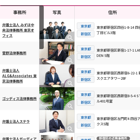
事務所
写真
住所
弁護士法人 みずほ中
東京都
東京都新宿区四谷1-8-14 四
央法律事務所 東京オ
丁目ビル3階
横スクロール可能
新宿区
フィス
東京都
東京都新宿区新宿1-17-1 LA
菅野法律事務所
DEN 5階
新宿区
弁護士法人
東京都
東京都新宿区西新宿6-22-1 
ALG&Associates 東
スクエアタワー28F
新宿区
京法律事務所
東京都
東京都新宿区西新宿8-5-4 S
ゴッディス法律事務所
ル401号室
新宿区
東京都
東京都新宿区左門町4 四谷
弁護士法人ステラ
クス5階
新宿区
新宿区
の近隣事務所
弁護士法人ガーディア
東京都