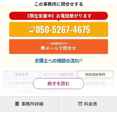
この事務所に問合せする
《現在営業中》お電話繋がります
050-5267-4675
24時間受付中
メールで問合せ
弁護士
への相談の流れ
来所不要
オンライン面談可能
初回相談無料
続きを読む
土日祝の相談可能
19時以降電話可能
電話相談可能
LINE予約可能
女性弁護士在籍
注力案件
事務所詳細
料金表
離婚前相談
離婚調停
離婚裁判