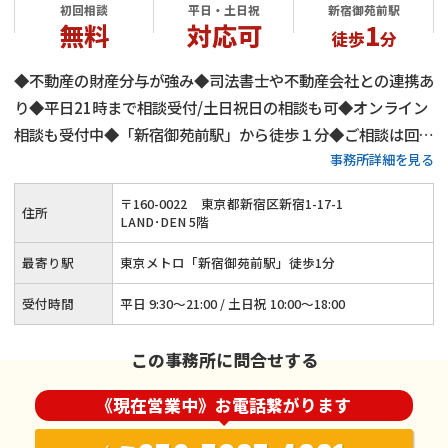
初回相談
平日・土日祝
新宿御苑前駅
無料
対応可
1
徒歩
分
◆不動産の財産分与が強み◆司法書士や不動産会社との連携あ
り◆平日21時まで相談受付/土日祝日の相談も可◆オンライン
相談も受付中◆「新宿御苑前駅」から徒歩１分◆ご相談は回数
事務所詳細を見る
問わず無料◆子の監護に関する相談実績多数◆高齢者の離婚相
談も承ります
〒
160
-
0022
東京都新宿区新宿1-17-1
住所
LAND･DEN 5階
最寄り駅
東京メトロ「新宿御苑前駅」徒歩1分
受付時間
平日 9:30～21:00 / 土日祝 10:00～18:00
この事務所に問合せする
《現在営業中》お電話繋がります