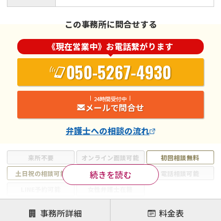
この事務所に問合せする
《現在営業中》お電話繋がります
050-5267-4930
24時間受付中
メールで問合せ
弁護士
への相談の流れ
来所不要
オンライン面談可能
初回相談無料
続きを読む
土日祝の相談可能
19時以降電話可能
電話相談可能
LINE予約可能
女性弁護士在籍
注力案件
事務所詳細
料金表