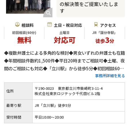
の解決策をご提案いたしま
す
相談料
土日・祝日対応
アクセス
初回相談(60分)
土曜日
JR「国分寺駅」
無料
対応可
3
徒歩
分
◆複数弁護士による多角的な検討◆男女いずれの弁護士も在籍
◆年間相談件数約1,500件◆平日20時までご相談可◆土曜、夜
間のご相談にも対応◆「立川駅」から徒歩5分◆初回相談60分
事務所詳細を見る
無料◆弁護士費用は分割払いも可◆養育費・財産分与・慰謝料
請求も安心◆代理交渉にもご対応
〒
190
-
0023
東京都立川市柴崎町3-11-4
住所
株式会社東京ロジテック千代田ビル2階
最寄り駅
JR「立川駅」徒歩5分
受付時間
平日10:00～20:00